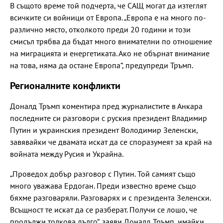
В същото време той подчерта, че САЩ могат да изтеглят
всичките си войници от Европа. „Европа е на много по-
различно място, отколкото преди 20 години и този
смисъл трябва да бъдат много внимателни по отношение
на миграцията и енергетиката. Ако не обърнат внимание
на това, няма да остане Европа“, предупреди Тръмп.
Регионалните конфликти
Доналд Тръмп коментира пред журналистите в Анкара
последните си разговори с руския президент Владимир
Путин и украинския президент Володимир Зеленски,
завявайки че двамата искат да се споразумеят за край на
войната между Русия и Украйна.
„Проведох добър разговор с Путин. Той самият също
много уважава Ердоган. Преди известно време също
бяхме разговаряли. Разговарях и с президента Зеленски.
Всъщност те искат да се разберат. Получи се лошо, че
продължи толкова дълго“, заяви Доналд Тръмп, имайки