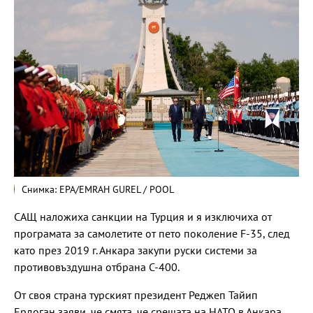
Снимка: EPA/EMRAH GUREL / POOL
САЩ наложиха санкции на Турция и я изключиха от
програмата за самолетите от пето поколение F-35, след
като през 2019 г. Анкара закупи руски системи за
противовъздушна отбрана С-400.
От своя страна турският президент Реджеп Тайип
Ердоган заяви, че смята, че срещата на НАТО в Анкара