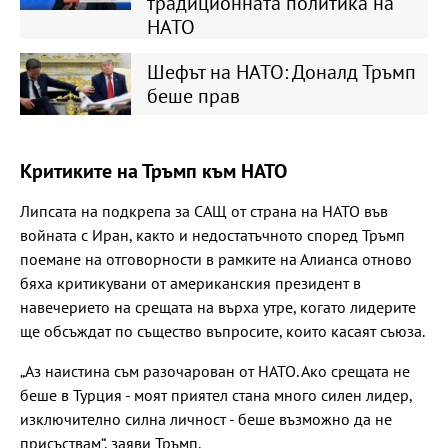
традиционната политика на
НАТО
Шефът на НАТО: Доналд Тръмп
беше прав
Критиките на Тръмп към НАТО
Липсата на подкрепа за САЩ от страна на НАТО във
войната с Иран, както и недостатъчното според Тръмп
поемане на отговорности в рамките на Алианса отново
бяха критикувани от американския президент в
навечерието на срещата на върха утре, когато лидерите
ще обсъждат по същество въпросите, които касаят съюза.
„Аз наистина съм разочарован от НАТО. Ако срещата не
беше в Турция - моят приятел стана много силен лидер,
изключително силна личност - беше възможно да не
присъствам“, заяви Тръмп.