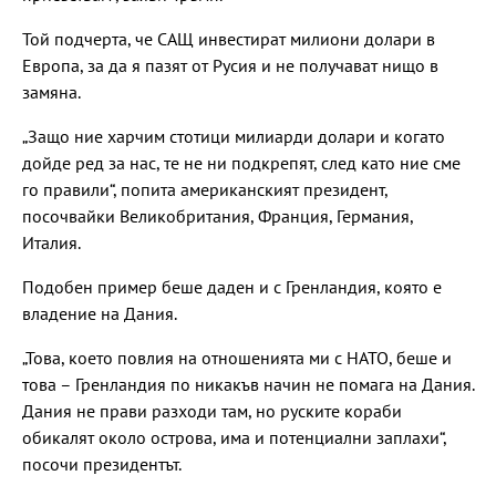
Той подчерта, че САЩ инвестират милиони долари в
Европа, за да я пазят от Русия и не получават нищо в
замяна.
„Защо ние харчим стотици милиарди долари и когато
дойде ред за нас, те не ни подкрепят, след като ние сме
го правили“, попита американският президент,
посочвайки Великобритания, Франция, Германия,
Италия.
Подобен пример беше даден и с Гренландия, която е
владение на Дания.
„Това, което повлия на отношенията ми с НАТО, беше и
това – Гренландия по никакъв начин не помага на Дания.
Дания не прави разходи там, но руските кораби
обикалят около острова, има и потенциални заплахи“,
посочи президентът.