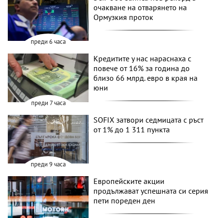
очакване на отварянето на
Ормузкия проток
преди 6 часа
Кредитите у нас нараснаха с
повече от 16% за година до
близо 66 млрд. евро в края на
юни
преди 7 часа
SOFIX затвори седмицата с ръст
от 1% до 1 311 пункта
преди 9 часа
Европейските акции
продължават успешната си серия
пети пореден ден