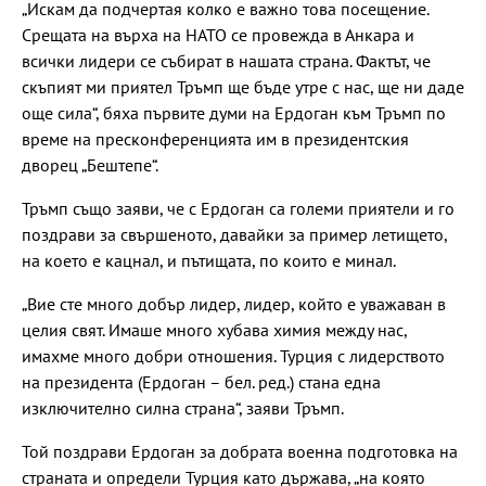
„Искам да подчертая колко е важно това посещение.
Срещата на върха на НАТО се провежда в Анкара и
всички лидери се събират в нашата страна. Фактът, че
скъпият ми приятел Тръмп ще бъде утре с нас, ще ни даде
още сила“, бяха първите думи на Ердоган към Тръмп по
време на пресконференцията им в президентския
дворец „Бештепе“.
Тръмп също заяви, че с Ердоган са големи приятели и го
поздрави за свършеното, давайки за пример летището,
на което е кацнал, и пътищата, по които е минал.
„Вие сте много добър лидер, лидер, който е уважаван в
целия свят. Имаше много хубава химия между нас,
имахме много добри отношения. Турция с лидерството
на президента (Ердоган – бел. ред.) стана една
изключително силна страна“, заяви Тръмп.
Той поздрави Ердоган за добрата военна подготовка на
страната и определи Турция като държава, „на която