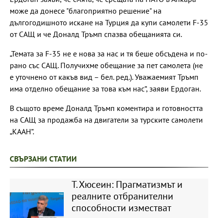
може да донесе "благоприятно решение" на
дългогодишното искане на Турция да купи самолети F-35
от САЩ и че Доналд Тръмп спазва обещанията си.
„Темата за F-35 не е нова за нас и тя беше обсъдена и по-
рано със САЩ. Получихме обещание за пет самолета (не
е уточнено от какъв вид – бел. ред.). Уважаемият Тръмп
има отделно обещание за това към нас“, заяви Ердоган.
В същото време Доналд Тръмп коментира и готовността
на САЩ за продажба на двигатели за турските самолети
„KAAН“.
СВЪРЗАНИ СТАТИИ
Т. Хюсеин: Прагматизмът и
реалните отбранителни
способности изместват