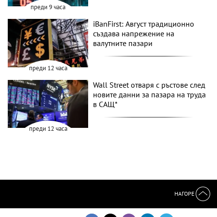
преди 9 часа
iBanFirst: Август традиционно
създава напрежение на
валутните пазари
преди 12 часа
Wall Street отваря с ръстове след
новите данни за пазара на труда
в САЩ*
преди 12 часа
НАГОРЕ