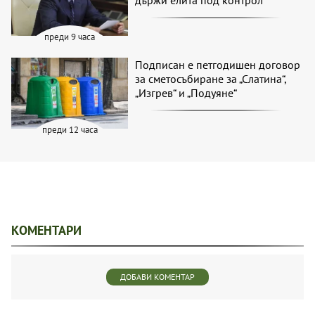
държи елита под контрол
преди 9 часа
Подписан е петгодишен договор
за сметосъбиране за „Слатина“,
„Изгрев“ и „Подуяне“
преди 12 часа
КОМЕНТАРИ
ДОБАВИ КОМЕНТАР