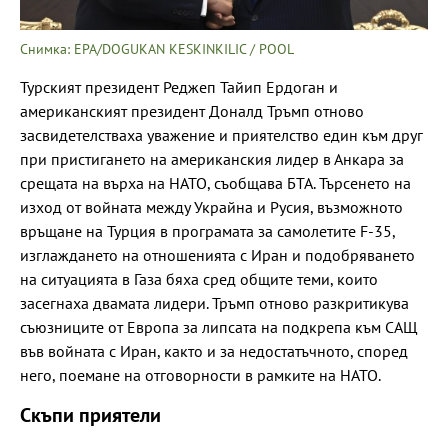
Снимка: EPA/DOGUKAN KESKINKILIC / POOL
Турският президент Реджеп Тайип Ердоган и
американският президент Доналд Тръмп отново
засвидетелстваха уважение и приятелство един към друг
при пристигането на американския лидер в Анкара за
срещата на върха на НАТО, съобщава БТА. Търсенето на
изход от войната между Украйна и Русия, възможното
връщане на Турция в програмата за самолетите F-35,
изглаждането на отношенията с Иран и подобряването
на ситуацията в Газа бяха сред общите теми, които
засегнаха двамата лидери. Тръмп отново разкритикува
съюзниците от Европа за липсата на подкрепа към САЩ
във войната с Иран, както и за недостатъчното, според
него, поемане на отговорности в рамките на НАТО.
Скъпи приятели