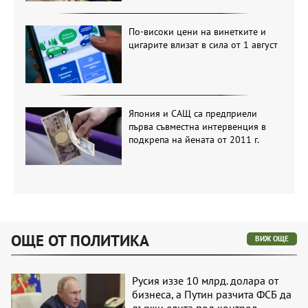
По-високи цени на винетките и
цигарите влизат в сила от 1 август
Япония и САЩ са предприели
първа съвместна интервенция в
подкрепа на йената от 2011 г.
ОЩЕ ОТ ПОЛИТИКА
ВИЖ ОЩЕ
Русия иззе 10 млрд. долара от
бизнеса, а Путин разчита ФСБ да