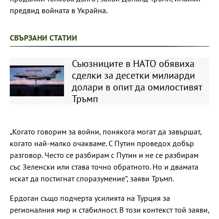
предвид войната в Украйна.
СВЪРЗАНИ СТАТИИ
Съюзниците в НАТО обявиха
сделки за десетки милиарди
долари в опит да омилостивят
Тръмп
„Когато говорим за войни, понякога могат да завършат,
когато най-малко очакваме. С Путин проведох добър
разговор. Често се разбирам с Путин и не се разбирам
със Зеленски или става точно обратното. Но и двамата
искат да постигнат споразумение“, заяви Тръмп.
Ердоган също подчерта усилията на Турция за
регионалния мир и стабилност. В този контекст той заяви,