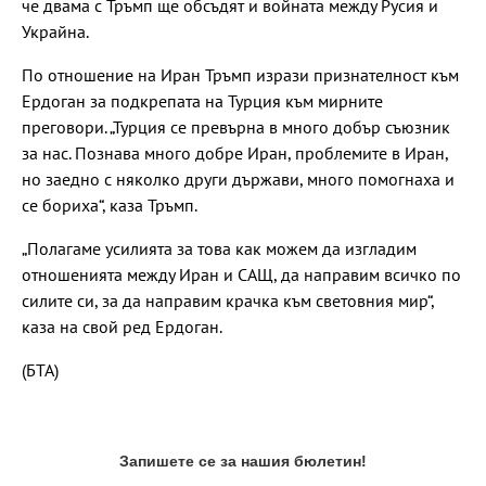
че двама с Тръмп ще обсъдят и войната между Русия и
Украйна.
Пo отношение на Иран Тръмп изрази признателност към
Ердоган за подкрепата на Турция към мирните
преговори. „Турция се превърна в много добър съюзник
за нас. Познава много добре Иран, проблемите в Иран,
но заедно с няколко други държави, много помогнаха и
се бориха“, каза Тръмп.
„Полагаме усилията за това как можем да изгладим
отношенията между Иран и САЩ, да направим всичко по
силите си, за да направим крачка към световния мир“,
каза на свой ред Ердоган.
(БТА)