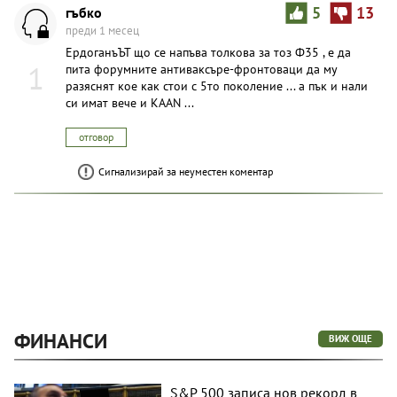
гъбко
5
13
преди 1 месец
ЕрдоганъЪТ що се напъва толкова за тоз Ф35 , е да
1
пита форумните антиваксъре-фронтоваци да му
разяснят кое как стои с 5то поколение ... а пък и нали
си имат вече и KAAN ...
отговор
Сигнализирай за неуместен коментар
ФИНАНСИ
ВИЖ ОЩЕ
S&P 500 записа нов рекорд в