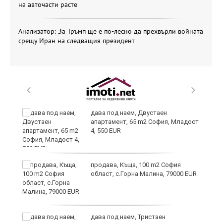
на авточасти расте
Анализатор: За Тръмп ще е по-лесно да прехвърли войната
срещу Иран на следващия президент
и
дава под наем, Двустаен
апартамент, 65 m2 София, Младост
4, 550 EUR
и
продава, Къща, 100 m2 София
област, с.Горна Малина, 79000 EUR
дава под наем, Тристаен