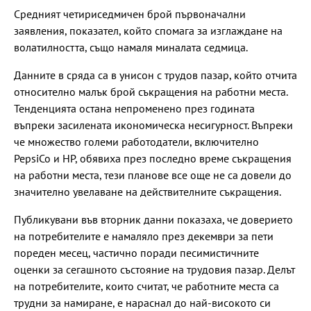
Средният четириседмичен брой първоначални
заявления, показател, който спомага за изглаждане на
волатилността, също намаля миналата седмица.
Данните в сряда са в унисон с трудов пазар, който отчита
относително малък брой съкращения на работни места.
Тенденцията остана непроменено през годината
въпреки засилената икономическа несигурност. Въпреки
че множество големи работодатели, включително
PepsiCo и HP, обявиха през последно време съкращения
на работни места, тези планове все още не са довели до
значително увелаване на действителните съкращения.
Публикувани във вторник данни показаха, че доверието
на потребителите е намаляло през декември за пети
пореден месец, частично поради песимистичните
оценки за сегашното състояние на трудовия пазар. Делът
на потребителите, които считат, че работните места са
трудни за намиране, е нараснал до най-високото си