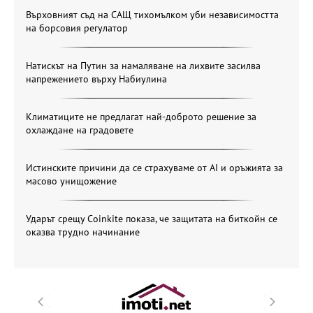
Върховният съд на САЩ тихомълком уби независимостта
на борсовия регулатор
Натискът на Путин за намаляване на лихвите засилва
напрежението върху Набиулина
Климатиците не предлагат най-доброто решение за
охлаждане на градовете
Истинските причини да се страхуваме от AI и оръжията за
масово унищожение
Ударът срещу Coinkite показа, че защитата на биткойн се
оказва трудно начинание