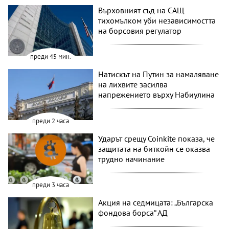
Върховният съд на САЩ
тихомълком уби независимостта
на борсовия регулатор
преди 45 мин.
Натискът на Путин за намаляване
на лихвите засилва
напрежението върху Набиулина
преди 2 часа
Ударът срещу Coinkite показа, че
защитата на биткойн се оказва
трудно начинание
преди 3 часа
Акция на седмицата: „Българска
фондова борса“ АД