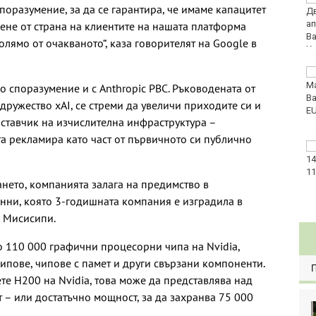
поразумение, за да се гарантира, че имаме капацитет
50-и международен
бридж фестивал
ене от страна на клиентите на нашата платформа
„Варна“
голямо от очакваното“, каза говорителят на Google в
Катастрофа, при
която пострадаха
 споразумение и с Anthropic PBC. Ръководената от
деца, затвори пътя
дружество xAI, се стреми да увеличи приходите си и
София-Варна
оставчик на изчислителна инфраструктура –
а рекламира като част от първичното си публично
Хороскоп за 7 август
2026
ането, компанията залага на предимство в
анни, която 3-годишната компания е изградила в
в Мисисипи.
о 110 000 графични процесорни чипа на Nvidia,
ипове, чипове с памет и други свързани компоненти.
те H200 на Nvidia, това може да представлява над
 – или достатъчно мощност, за да захранва 75 000