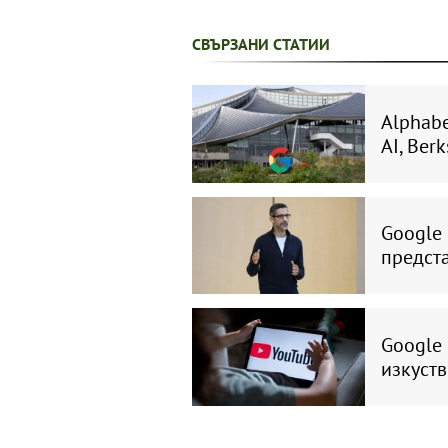
СВЪРЗАНИ СТАТИИ
Alphabe
AI, Ber
Google 
предст
Google 
изкуств