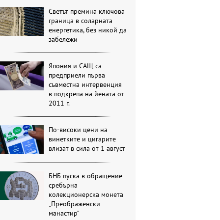
Светът премина ключова
граница в соларната
енергетика, без никой да
забележи
Япония и САЩ са
предприели първа
съвместна интервенция
в подкрепа на йената от
2011 г.
По-високи цени на
винетките и цигарите
влизат в сила от 1 август
БНБ пуска в обращение
сребърна
колекционерска монета
„Преображенски
манастир“