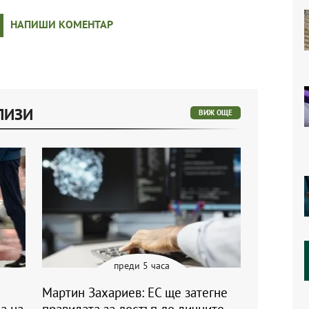
НАПИШИ КОМЕНТАР
ЛИЗИ
ВИЖ ОЩЕ
преди 5 часа
Мартин Захариев: ЕС ще затегне
а на
правилата за достъп до личните