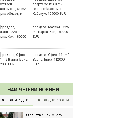
апартамент, 63 m2
по
Варна област, м-т
А
Кабакум, 109000 EUR
ин
долара
продава, Магазин, 225
Ру
m2 Варна, Хеи, 180000
и
EUR
за
не
продава, Офис, 141 m2
Хи
Варна, Бриз, 112000
Ки
EUR
ев
по
НАЙ-ЧЕТЕНИ НОВИНИ
ПОСЛЕДНИ 7 ДНИ
ПОСЛЕДНИ 30 ДНИ
Страната с най-много