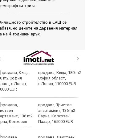
демографска криза
Жилищното строителство в САЩ се
абавя, но цените на дървения материал
а на 4-годишен връх
продава, Къща, 180 m2
Sh
София област,
Г
с.Лопян, 110000 EUR
ко
по
продава, Тристаен
З
апартамент, 136 m2
на
Варна, Колхозен
лу
Пазар, 165000 EUR
продава, Двустаен
Сл