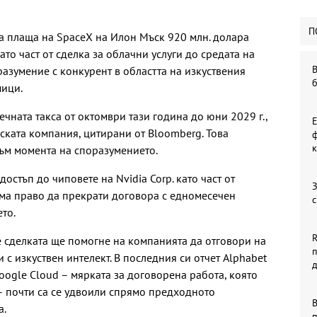
П
да плаща на SpaceX на Илон Мъск 920 млн. долара
то част от сделка за облачни услуги до средата на
В
разумение с конкурент в областта на изкуствения
мици.
чната такса от октомври тази година до юни 2029 г.,
ската компания, цитирани от Bloomberg. Това
ф
к
към момента на споразумението.
остъп до чиповете на Nvidia Corp. като част от
З
има право да прекрати договора с едномесечен
с
то.
R
е сделката ще помогне на компанията да отговори на
и с изкуствен интелект. В последния си отчет Alphabet
oogle Cloud – мярката за договорена работа, която
 – почти са се удвоили спрямо предходното
В
а.