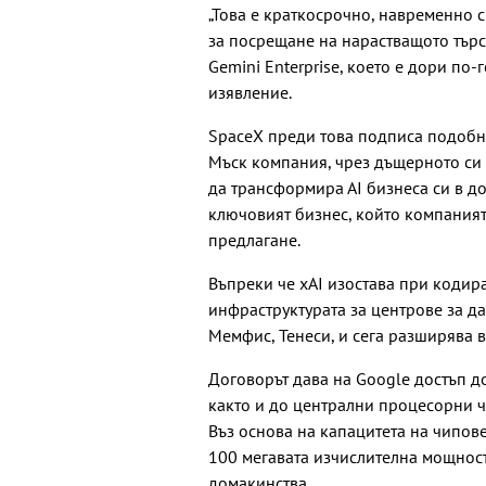
„Това е краткосрочно, навременно с
за посрещане на нарастващото търс
Gemini Enterprise, което е дори по-
изявление.
SpaceX преди това подписа подобно
Мъск компания, чрез дъщерното си 
да трансформира АІ бизнеса си в д
ключовият бизнес, който компаният
предлагане.
Въпреки че xAI изостава при кодир
инфраструктурата за центрове за д
Мемфис, Тенеси, и сега разширява 
Договорът дава на Google достъп д
както и до централни процесорни ч
Въз основа на капацитета на чипове
100 мегавата изчислителна мощност
домакинства.