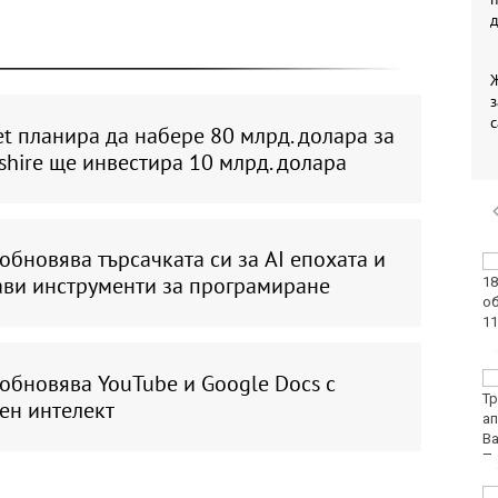
з
с
t планира да набере 80 млрд. долара за
kshire ще инвестира 10 млрд. долара
обновява търсачката си за AI епохата и
Нови правила пратиха
ави инструменти за програмиране
рекорд на Карлос
Насар в историята
обновява YouTube и Google Docs с
Варна с нова услуга за
денонощна грижа за
ен интелект
възрастни хора и лица
с трайни увреждания
Започна юбилейният