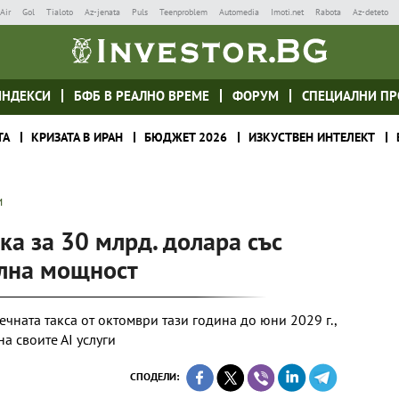
Air
Gol
Tialoto
Az-jenata
Puls
Teenproblem
Automedia
Imoti.net
Rabota
Az-deteto
ИНДЕКСИ
БФБ В РЕАЛНО ВРЕМЕ
ФОРУМ
СПЕЦИАЛНИ ПР
ТА
КРИЗАТА В ИРАН
БЮДЖЕТ 2026
ИЗКУСТВЕН ИНТЕЛЕКТ
И
ка за 30 млрд. долара със
елна мощност
чната такса от октомври тази година до юни 2029 г.,
а своите АІ услуги
СПОДЕЛИ: