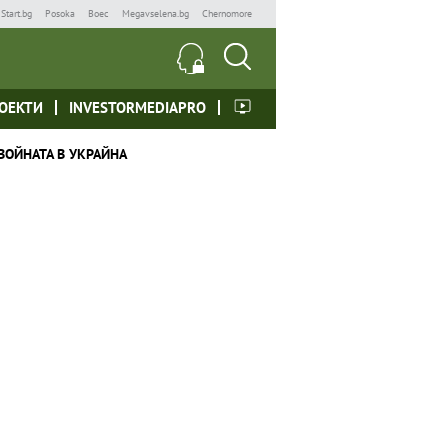
Start.bg
Posoka
Boec
Megavselena.bg
Chernomore
ОЕКТИ
INVESTORMEDIAPRO
ВОЙНАТА В УКРАЙНА