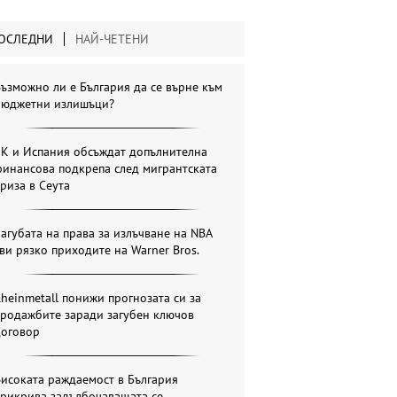
ОСЛЕДНИ
НАЙ-ЧЕТЕНИ
ъзможно ли е България да се върне към
бюджетни излишъци?
ЕК и Испания обсъждат допълнителна
инансова подкрепа след мигрантската
риза в Сеута
агубата на права за излъчване на NBA
ви рязко приходите на Warner Bros.
heinmetall понижи прогнозата си за
продажбите заради загубен ключов
договор
исоката раждаемост в България
прикрива задълбочаващата се