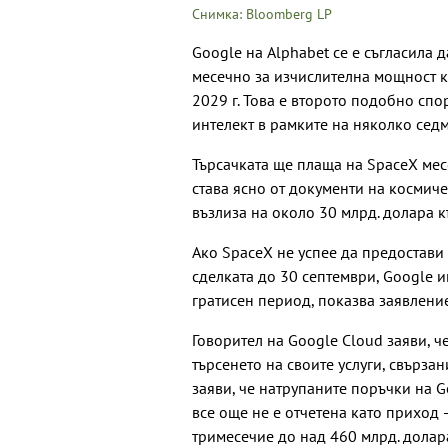
Снимка: Bloomberg LP
Google на Alphabet се е съгласила 
месечно за изчислителна мощност ка
2029 г. Това е второто подобно спо
интелект в рамките на няколко сед
Търсачката ще плаща на SpaceX месе
става ясно от документи на космиче
възлиза на около 30 млрд. долара 
Ако SpaceX не успее да предостави д
сделката до 30 септември, Google 
гратисен период, показва заявление
Говорител на Google Cloud заяви, ч
търсенето на своите услуги, свързан
заяви, че натрупаните поръчки на G
все още не е отчетена като приход
тримесечие до над 460 млрд. долар