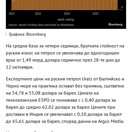
Графика: Bloomberg
На средна база за четири седмици, брутната стойност на
руския износ на петрол се увеличава до едногодишен
връх от 1,49 млрд. долара седмично през 28-те дни до
12 октомври.
Експортните цени на руския петрол Urals от Балтийско и
Черно море на практика остават без промяна, съответно
на 54,78 и 55,08 долара за барел. Цената на
тихоокеанския ESPO се понижава с с 0,40 долара за
барел до средно 62,02 долара за барел. Цените при
доставки в Индия се увеличават с 0,10 долара за барел
до 65,61 долара за барел, според данни на Argus Media.