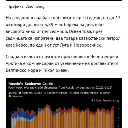
Графика: Bloomberg
На среднодневна база доставките през седмицата до 12
октомври достигат 3,89 млн. барела на ден, най-
високото ниво от пет седмици. Освен това, през
седмицата са изпратени два товара казахстански петрол
клас Kebco, по един от Уст-Луга и Новоросийск.
Спадът в износа от руските пристанища в Черно море и
Арктика е компенсиран от увеличение на доставките от
Балтийско море и Тихия океан.