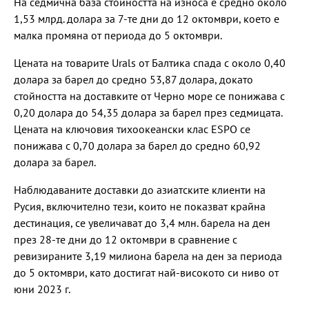
На седмична база стойността на износа е средно около
1,53 млрд. долара за 7-те дни до 12 октомври, което е
малка промяна от периода до 5 октомври.
Цената на товарите Urals от Балтика спада с около 0,40
долара за барел до средно 53,87 долара, докато
стойността на доставките от Черно море се понижава с
0,20 долара до 54,35 долара за барел през седмицата.
Цената на ключовия тихоокеански клас ESPO се
понижава с 0,70 долара за барел до средно 60,92
долара за барел.
Наблюдаваните доставки до азиатските клиенти на
Русия, включително тези, които не показват крайна
дестинация, се увеличават до 3,4 млн. барела на ден
през 28-те дни до 12 октомври в сравнение с
ревизираните 3,19 милиона барела на ден за периода
до 5 октомври, като достигат най-високото си ниво от
юни 2023 г.