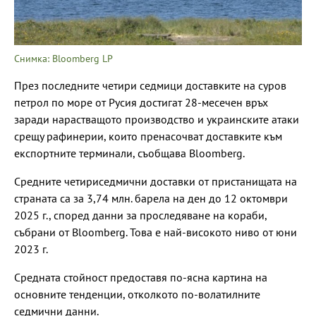
Снимка: Bloomberg LP
През последните четири седмици доставките на суров
петрол по море от Русия достигат 28-месечен връх
заради нарастващото производство и украинските атаки
срещу рафинерии, които пренасочват доставките към
експортните терминали, съобщава Bloomberg.
Средните четириседмични доставки от пристанищата на
страната са за 3,74 млн. барела на ден до 12 октомври
2025 г., според данни за проследяване на кораби,
събрани от Bloomberg. Това е най-високото ниво от юни
2023 г.
Средната стойност предоставя по-ясна картина на
основните тенденции, отколкото по-волатилните
седмични данни.