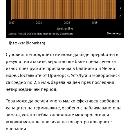
Графика: Bloomberg
Суровият петрол, който не може да бъде преработен в
резултат на атаките, вероятно ще бъде пренасочен за
износ през руските пристанища в Балтийско и Черно
море. Доставките от Приморск, Уст-Луга и Новоросийск
са средно по 2,3 млн. барела на ден през последния
четириседмичен период.
Това може да остави много малко ефективен свободен
капацитет на терминалите, особено с наближаването на
зимата, когато неблагоприятните метеорологични
условия могат да повлияят на товаро-разтоварните
операции.