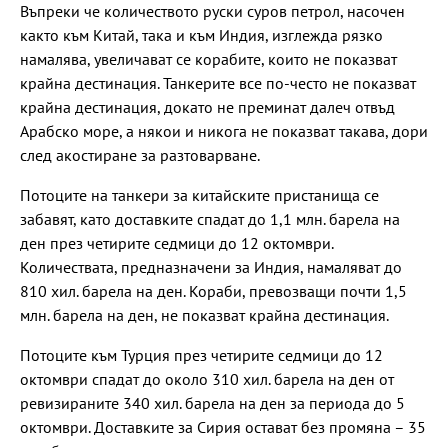
Въпреки че количеството руски суров петрол, насочен
както към Китай, така и към Индия, изглежда рязко
намалява, увеличават се корабите, които не показват
крайна дестинация. Танкерите все по-често не показват
крайна дестинация, докато не преминат далеч отвъд
Арабско море, а някои и никога не показват такава, дори
след акостиране за разтоварване.
Потоците на танкери за китайските пристанища се
забавят, като доставките спадат до 1,1 млн. барела на
ден през четирите седмици до 12 октомври.
Количествата, предназначени за Индия, намаляват до
810 хил. барела на ден. Кораби, превозващи почти 1,5
млн. барела на ден, не показват крайна дестинация.
Потоците към Турция през четирите седмици до 12
октомври спадат до около 310 хил. барела на ден от
ревизираните 340 хил. барела на ден за периода до 5
октомври. Доставките за Сирия остават без промяна – 35