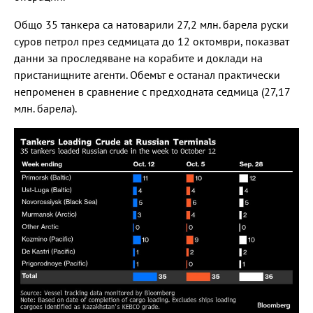
Общо 35 танкера са натоварили 27,2 млн. барела руски
суров петрол през седмицата до 12 октомври, показват
данни за проследяване на корабите и доклади на
пристанищните агенти. Обемът е останал практически
непроменен в сравнение с предходната седмица (27,17
млн. барела).