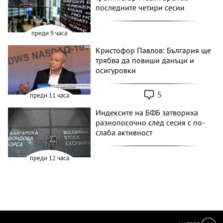
последните четири сесии
преди 9 часа
Кристофор Павлов: България ще
трябва да повиши данъци и
осигуровки
5
преди 11 часа
Индексите на БФБ затвориха
разнопосочно след сесия с по-
слаба активност
преди 12 часа