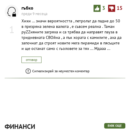
гъбко
3
15
преди 9 месеца
Хихи ... значи вероятността , петролът да падне до 50
1
в презряна зелена валюта , е съвсем реална . Таман
руZZияните загряха и са трябва да направят пауза в
тридневната СВОйна , а пък хората с камилите , аха да
започнат да строят новите мега пирамиди в пясъците
и ще останат само с гьоловете за тях ... Мдааа ...
отговор
Сигнализирай за неуместен коментар
ФИНАНСИ
ВИЖ ОЩЕ