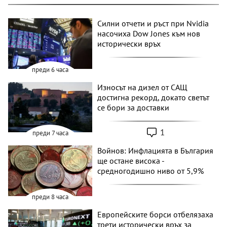
Силни отчети и ръст при Nvidia
насочиха Dow Jones към нов
исторически връх
преди 6 часа
Износът на дизел от САЩ
достигна рекорд, докато светът
се бори за доставки
1
преди 7 часа
Войнов: Инфлацията в България
ще остане висока -
средногодишно ниво от 5,9%
преди 8 часа
Европейските борси отбелязаха
трети исторически връх за