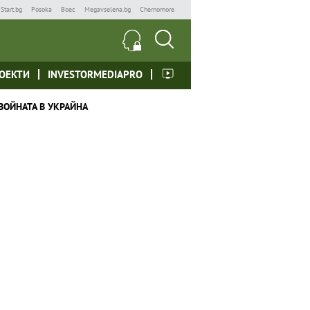
Start.bg
Posoka
Boec
Megavselena.bg
Chernomore
ОЕКТИ
INVESTORMEDIAPRO
ВОЙНАТА В УКРАЙНА