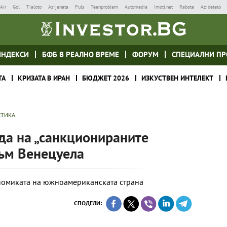
Air
Gol
Tialoto
Az-jenata
Puls
Teenproblem
Automedia
Imoti.net
Rabota
Az-deteto
ИНДЕКСИ
БФБ В РЕАЛНО ВРЕМЕ
ФОРУМ
СПЕЦИАЛНИ ПР
ТА
КРИЗАТА В ИРАН
БЮДЖЕТ 2026
ИЗКУСТВЕН ИНТЕЛЕКТ
ЕТИКА
да на „санкционираните
към Венецуела
номиката на южноамериканската страна
СПОДЕЛИ: