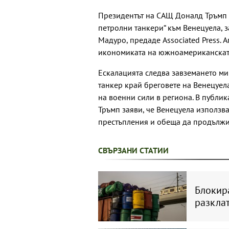
Президентът на САЩ Доналд Тръмп 
петролни танкери“ към Венецуела, 
Мадуро, предаде Associated Press. 
икономиката на южноамериканската
Ескалацията следва завземането ми
танкер край бреговете на Венецуел
на военни сили в региона. В публи
Тръмп заяви, че Венецуела използв
престъпления и обеща да продължи
СВЪРЗАНИ СТАТИИ
Блокир
разкла