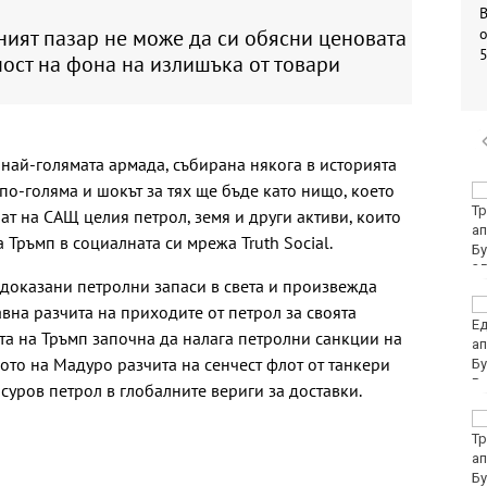
о
ият пазар не може да си обясни ценовата
ост на фона на излишъка от товари
 най-голямата армада, събирана някога в историята
по-голяма и шокът за тях ще бъде като нищо, което
Убитият мъж на
Младежкия хълм в
ат на САЩ целия петрол, земя и други активи, които
Пловдив е от Кричим
 Тръмп в социалната си мрежа Truth Social.
 доказани петролни запаси в света и произвежда
Кола се преобърна по
вна разчита на приходите от петрол за своята
таван на тротоар
а на Тръмп започна да налага петролни санкции на
вото на Мадуро разчита на сенчест флот от танкери
 суров петрол в глобалните вериги за доставки.
Това са последните
дни, в които цените ще
се изписват в лева и в
евро по закон