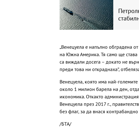
Петролн
стабилн
„Венецуела е напълно обградена от
на Южна Америка. Тя само ще става 
са виждали досега – докато не върн
преди това ни откраднаха“, отбеляза
Венецуела, която има най-големите
около 1 милион барела на ден, отда
икономика. Откакто администрацият
Венецуела през 2017 г., правителст
без флаг, за да внася контрабандно
/БТА/