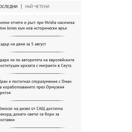
ОСЛЕДНИ
НАЙ-ЧЕТЕНИ
илни отчети и ръст при Nvidia насочиха
ow Jones към нов исторически връх
адър на деня за 5 август
дари ли по авторитета на европейските
нституции кризата с мигранти в Сеута
ран е постигнал споразумение с Оман
за корабоплаването през Ормузкия
проток
зносът на дизел от САЩ достигна
екорд, докато светът се бори за
доставки