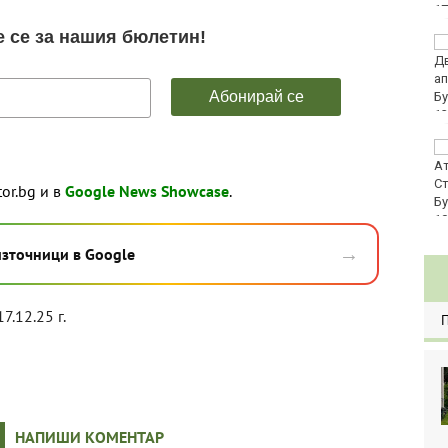
Хванаха за ден 29
шофьори с алкохол
или наркотици
Три главни дирекции
поемат дейностите на
Регионалните здравни
tor.bg и в
Google News Showcase
.
инспекции
→
източници в Google
7.12.25 г.
НАПИШИ КОМЕНТАР