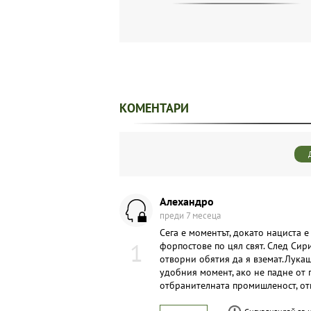
КОМЕНТАРИ
Алехандро
преди 7 месеца
Сега е моментът, докато нациста е
1
форпостове по цял свят. След Сирия
отворни обятия да я вземат.Лука
удобния момент, ако не падне от
отбранителната промишленост, от