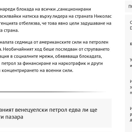
П
нареди блокада на всички „санкционирани
засилвайки натиска върху лидера на страната Николас
С
Агенцията отбелязва, че това явно цели задушаване на
D
 страна.
налата седмица от американските сили на петролен
К
а. Необичайният ход беше последван от струпването
кация в социалните мрежи, обявяваща блокадата,
У
а петрол за финансиране на наркотрафик и други
и
 концентрирането на военни сили.
И
аният венецуелски петрол едва ли ще
И
р
ти пазара