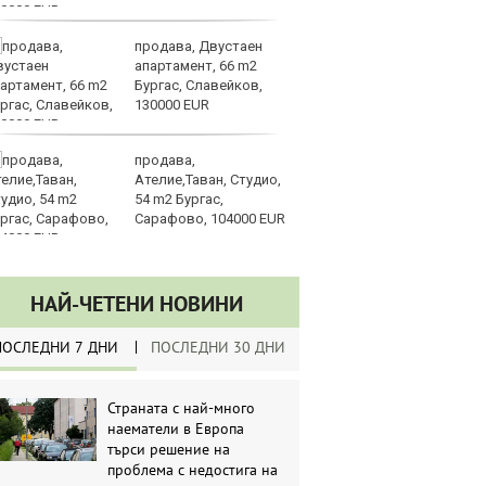
продава, Двустаен
Ка
апартамент, 66 m2
се
Бургас, Славейков,
па
130000 EUR
р
продава,
Ст
Ателие,Таван, Студио,
на
54 m2 Бургас,
Сарафово, 104000 EUR
НАЙ-ЧЕТЕНИ НОВИНИ
ПОСЛЕДНИ 7 ДНИ
ПОСЛЕДНИ 30 ДНИ
Страната с най-много
наематели в Европа
търси решение на
проблема с недостига на