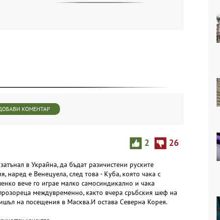
ДОБАВИ КОМЕНТАР
2
26
 затънал в Украйна, да бъдат разичистени руските
, наред е Венецуела, след това - Куба, която чака с
шенко вече го играе малко самосиндикално и чака
 прозореца междувременно, както вчера сръбския шеф на
ишъл на посещения в Масква.И остава Северна Корея.