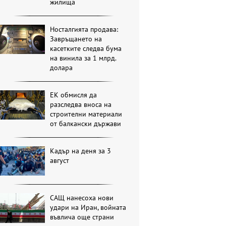
жилища
Носталгията продава:
Завръщането на
касетките следва бума
на винила за 1 млрд.
долара
ЕК обмисля да
разследва вноса на
строителни материали
от балкански държави
Кадър на деня за 3
август
САЩ нанесоха нови
удари на Иран, войната
въвлича още страни