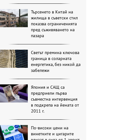
Търсенето в Китай на
жилища в съветски стил
показва ограниченията
пред съживяването на
пазара
Светът премина ключова
граница в соларната
енергетика, без никой да
забележи
Япония и САЩ са
предприели първа
съвместна интервенция
в подкрепа на йената от
2011 г.
По-високи цени на
винетките и цигарите
влизат в сила от 1 август