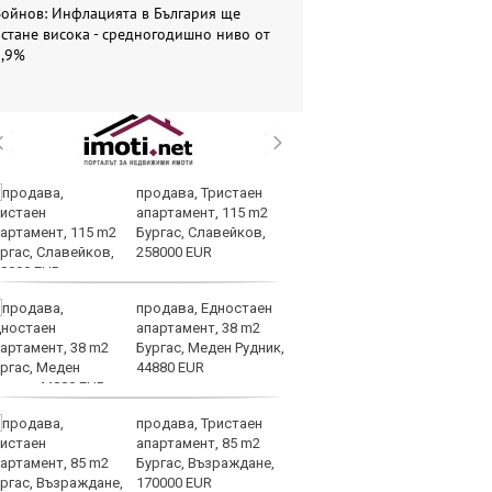
Войнов: Инфлацията в България ще
стане висока - средногодишно ниво от
5,9%
продава, Тристаен
Си
апартамент, 115 m2
съ
Бургас, Славейков,
в 
258000 EUR
ре
изостават
продава, Едностаен
Ко
апартамент, 38 m2
ки
Бургас, Меден Рудник,
за
44880 EUR
уб
продава, Тристаен
Ки
апартамент, 85 m2
м
Бургас, Възраждане,
ин
170000 EUR
д