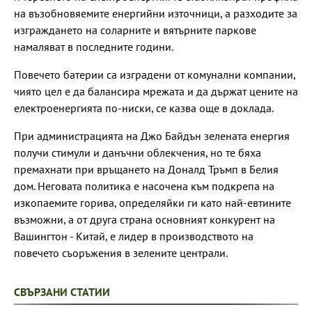
на възобновяемите енергийни източници, а разходите за
изграждането на соларните и вятърните паркове
намаляват в последните години.
Повечето батерии са изградени от комунални компании,
чиято цел е да балансира мрежата и да държат цените на
електроенергията по-ниски, се казва още в доклада.
При администрацията на Джо Байдън зелената енергия
получи стимули и данъчни облекчения, но те бяха
премахнати при връщането на Доналд Тръмп в Белия
дом. Неговата политика е насочена към подкрепа на
изкопаемите горива, определяйки ги като най-евтините
възможни, а от друга страна основният конкурент на
Вашингтон - Китай, е лидер в производството на
повечето съоръжения в зелените централи.
СВЪРЗАНИ СТАТИИ