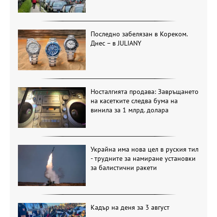
Последно забелязан в Кореком.
Днес – в JULIANY
Носталгията продава: Завръщането
на касетките следва бума на
винила за 1 млрд. долара
Украйна има нова цел в руския тил
- трудните за намиране установки
за балистични ракети
Кадър на деня за 3 август