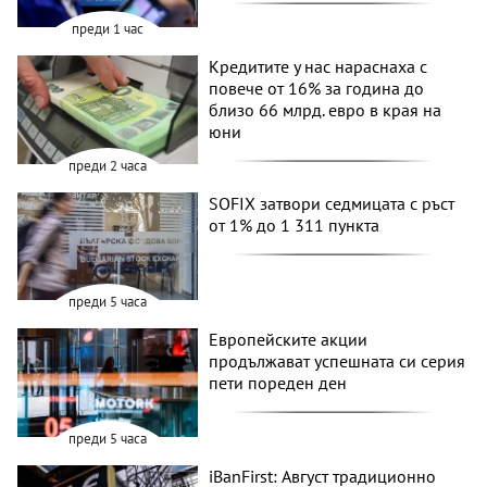
преди 1 час
Кредитите у нас нараснаха с
повече от 16% за година до
близо 66 млрд. евро в края на
юни
преди 2 часа
SOFIX затвори седмицата с ръст
от 1% до 1 311 пункта
преди 5 часа
Европейските акции
продължават успешната си серия
пети пореден ден
преди 5 часа
iBanFirst: Август традиционно