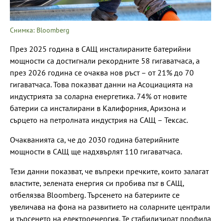
Снимка: Bloomberg
През 2025 година в САЩ инсталираните батерийни
мощности са достигнали рекордните 58 гигаватчаса, а
през 2026 година се очаква нов ръст – от 21% до 70
гигаватчаса. Това показват данни на Асоциацията на
индустрията за соларна енергетика. 74% от новите
батерии са инсталирани в Калифорния, Аризона и
сърцето на петролната индустрия на САЩ – Тексас.
Очакванията са, че до 2030 година батерийните
мощности в САЩ ще надхвърлят 110 гигаватчаса.
Тези данни показват, че въпреки пречките, които залагат
властите, зелената енергия си пробива път в САЩ,
отбелязва Bloomberg. Търсенето на батериите се
увеличава на фона на развитието на соларните централи
и търсенето на електроенергия. Те стабилизират профила