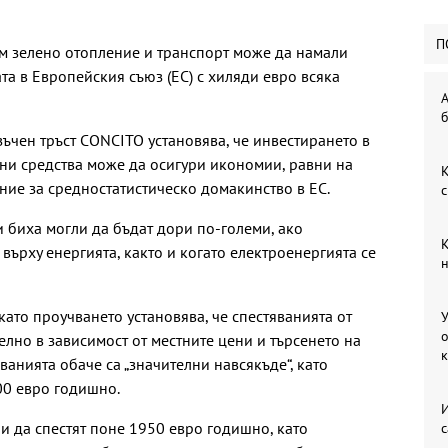
П
ъм зелено отопление и транспорт може да намали
та в Европейския съюз (ЕС) с хиляди евро всяка
А
б
зъчен тръст CONCITO установява, че инвестирането в
ни средства може да осигури икономии, равни на
К
ние за средностатистическо домакинство в ЕС.
с
и биха могли да бъдат дори по-големи, ако
К
върху енергията, както и когато електроенергията се
н
като проучването установява, че спестяванията от
У
о
елно в зависимост от местните цени и търсенето на
ванията обаче са „значителни навсякъде“, като
00 евро годишно.
И
и да спестят поне 1950 евро годишно, като
с