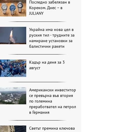
Последно забелязан в
Кореком. Днес – в
JULIANY
Украйна има нова цел в
руския тил - трудните за
намиране установки за
балистични ракети
Кадър на деня за 3
август
Американски инвеститор
се превърна във втория
по големина
преработвател на петрол
в Германия
Светът премина ключова