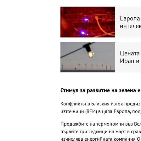
Европа 
интеле
Цената 
Иран и
Стимул за развитие на зелена 
Конфликтът в Близкия изток преди
източници (ВЕИ) в цяла Европа, по
Продажбите на термопомпи във Вел
първите три седмици на март в сра
изчислява енергийната компания Oc