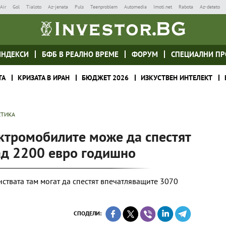
Air
Gol
Tialoto
Az-jenata
Puls
Teenproblem
Automedia
Imoti.net
Rabota
Az-deteto
ИНДЕКСИ
БФБ В РЕАЛНО ВРЕМЕ
ФОРУМ
СПЕЦИАЛНИ ПР
ТА
КРИЗАТА В ИРАН
БЮДЖЕТ 2026
ИЗКУСТВЕН ИНТЕЛЕКТ
ЕТИКА
ктромобилите може да спестят
ад 2200 евро годишно
ствата там могат да спестят впечатляващите 3070
СПОДЕЛИ: