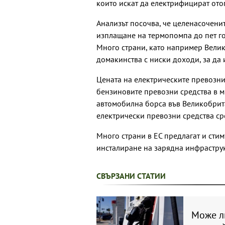
които искат да електрифицират ото
Анализът посочва, че целенасочени
изплащане на термопомпа до пет го
Много страни, като например Вели
домакинства с ниски доходи, за да
Цената на електрическите превозни
бензиновите превозни средства в м
автомобилна борса във Великобритан
електрически превозни средства ср
Много страни в ЕС предлагат и сти
инсталиране на зарядна инфраструк
СВЪРЗАНИ СТАТИИ
Може ли