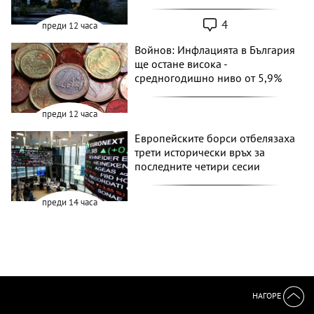
4
преди 12 часа
Войнов: Инфлацията в България
ще остане висока -
средногодишно ниво от 5,9%
преди 12 часа
Европейските борси отбелязаха
трети исторически връх за
последните четири сесии
преди 14 часа
НАГОРЕ