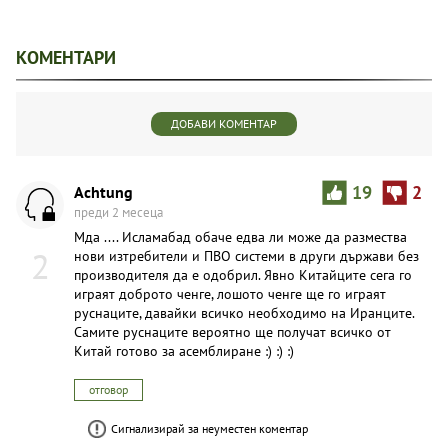
КОМЕНТАРИ
ДОБАВИ КОМЕНТАР
Achtung
19
2
преди 2 месеца
Мда .... Исламабад обаче едва ли може да размества
2
нови изтребители и ПВО системи в други държави без
производителя да е одобрил. Явно Китайците сега го
играят доброто ченге, лошото ченге ще го играят
руснаците, давайки всичко необходимо на Иранците.
Самите руснаците вероятно ще получат всичко от
Китай готово за асемблиране :) :) :)
отговор
Сигнализирай за неуместен коментар