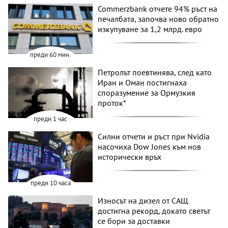
Commerzbank отчете 94% ръст на
печалбата, започва ново обратно
изкупуване за 1,2 млрд. евро
преди 60 мин.
Петролът поевтинява, след като
Иран и Оман постигнаха
споразумение за Ормузкия
проток*
преди 1 час
Силни отчети и ръст при Nvidia
насочиха Dow Jones към нов
исторически връх
преди 10 часа
Износът на дизел от САЩ
достигна рекорд, докато светът
се бори за доставки