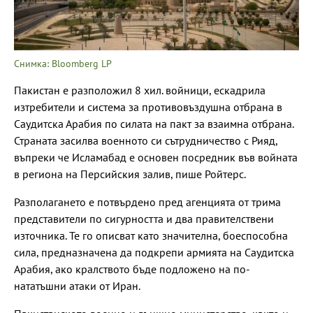
Снимка: Bloomberg LP
Пакистан е разположил 8 хил. войници, ескадрила
изтребители и система за противовъздушна отбрана в
Саудитска Арабия по силата на пакт за взаимна отбрана.
Страната засилва военното си сътрудничество с Рияд,
въпреки че Исламабад е основен посредник във войната
в региона на Персийския залив, пише Ройтерс.
Разполагането е потвърдено пред агенцията от трима
представители по сигурността и два правителствени
източника. Те го описват като значителна, боеспособна
сила, предназначена да подкрепи армията на Саудитска
Арабия, ако кралството бъде подложено на по-
нататъшни атаки от Иран.