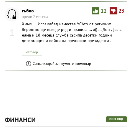
гъбко
12
23
преди 2 месеца
Хммм ... Исламабад измества УСАто от регионът .
1
Вероятно ще въведе ред и правила ... :))) ... Дон Дзъ за
няма и 18 месеца служба съсипа десетки години
дипломация и войни на предишни президенти .
отговор
Сигнализирай за неуместен коментар
ФИНАНСИ
ВИЖ ОЩЕ