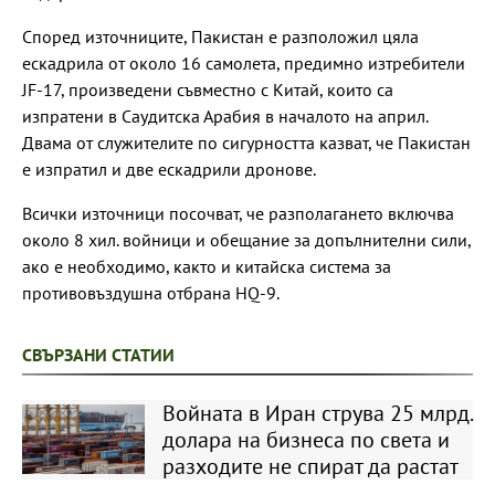
Според източниците, Пакистан е разположил цяла
ескадрила от около 16 самолета, предимно изтребители
JF-17, произведени съвместно с Китай, които са
изпратени в Саудитска Арабия в началото на април.
Двама от служителите по сигурността казват, че Пакистан
е изпратил и две ескадрили дронове.
Всички източници посочват, че разполагането включва
около 8 хил. войници и обещание за допълнителни сили,
ако е необходимо, както и китайска система за
противовъздушна отбрана HQ-9.
СВЪРЗАНИ СТАТИИ
Войната в Иран струва 25 млрд.
долара на бизнеса по света и
разходите не спират да растат