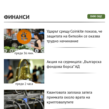
ФИНАНСИ
ВИЖ ОЩЕ
Ударът срещу Coinkite показа, че
защитата на биткойн се оказва
трудно начинание
преди 36 мин.
Акция на седмицата: „Българска
фондова борса“ АД
преди 2 часа
Квантовата заплаха затяга
примката около врата на
криптовалутите