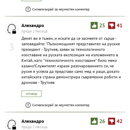
Сигнализирай за неуместен коментар
Алехандро
25
41
преди 2 месеца
Денят ви е тъжен, и искате да се засмеете от сърце -
3
заповядайте: "Пълномощният представител на руския
президент - Трутнев, заяви за технологичното
изоставане на руската експозиция на изложението в
Китай, като "технологичното изоставане" било меко
казано!Служителят изрази разочарованието си, че
русия е успяла да представи само мед и раци, докато
китайската страна демонстрира съвременни роботи и
дронове - Трутнев
отговор
Сигнализирай за неуместен коментар
Алехандро
26
42
преди 2 месеца