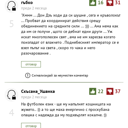
гъбко
16
31
преди 2 месеца
'Хммм ... Дон Дзъ ходи да си шушне , сега и кръволокът
5
... Пробват да координират действия срещу
обединението на средните сили ... :))) ... Ама нема как
да им се получи , щото се дебнат едни други ... Уж
искат многополюсен свят , ама не им харесва когато
поизпадат от влакчето . Поднебесният император се е
взел пъпът на света , скоро го чака и него
разочарование .
отговор
Сигнализирай за неуместен коментар
Скъсана_Ушанка
22
37
преди 2 месеца
На футболен език - ще му напълнят кошницата на
4
жужето.. :)) а то ще маха енергично с проскубана
опашка с надежда да му подхвърлят кокалче. :))
отговор