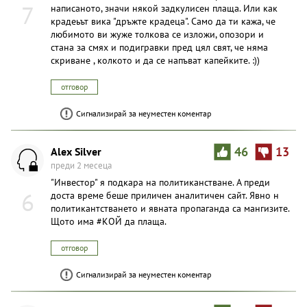
7
написаното, значи някой задкулисен плаща. Или как
крадеьът вика "дръжте крадеца". Само да ти кажа, че
любимото ви жуже толкова се изложи, опозори и
стана за смях и подигравки пред цял свят, че няма
скриване , колкото и да се напъват кaпейките. :))
отговор
Сигнализирай за неуместен коментар
Alex Silver
46
13
преди 2 месеца
"Инвестор" я подкара на политиканстване. А преди
6
доста време беше приличен аналитичен сайт. Явно н
политикантстването и явната пропаганда са мангизите.
Щото има #КОЙ да плаща.
отговор
Сигнализирай за неуместен коментар