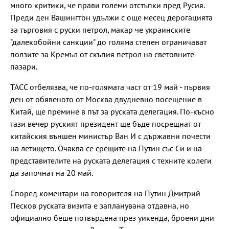
много критики, че прави големи отстъпки пред Русия.
Преди ден Вашингтон удължи с още месец дерогацията
за търговия с руски петрол, макар че украинските
"далекобойни санкции" до голяма степен ограничават
ползите за Кремъл от скъпия петрол на световните
пазари.
ТАСС отбелязва, че по-голямата част от 19 май - първия
ден от обявеното от Москва двудневно посещение в
Китай, ще премине в път за руската делегация. По-късно
тази вечер руският президент ще бъде посрещнат от
китайския външен министър Ван И с държавни почести
на летището. Очаква се срещите на Путин със Си и на
представителите на руската делегация с техните колеги
да започнат на 20 май.
Според коментари на говорителя на Путин Дмитрий
Песков руската визита е запланувана отдавна, но
официално беше потвърдена през уикенда, броени дни