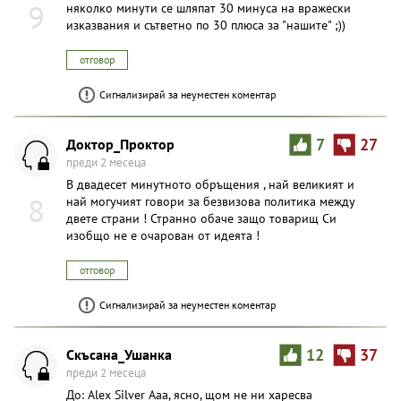
9
няколко минути се шляпат 30 минуса на вражески
изказвания и сътветно по 30 плюса за "нашите" ;))
отговор
Сигнализирай за неуместен коментар
Доктор_Проктор
7
27
преди 2 месеца
В двадесет минутното обръщения , най великият и
8
най могучият говори за безвизова политика между
двете страни ! Странно обаче защо товарищ Си
изобщо не е очарован от идеята !
отговор
Сигнализирай за неуместен коментар
Скъсана_Ушанка
12
37
преди 2 месеца
До: Alex Silver Ааа, ясно, щом не ни харесва