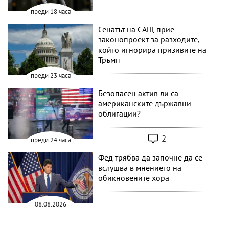
преди 18 часа
Сенатът на САЩ прие
законопроект за разходите,
който игнорира призивите на
Тръмп
преди 23 часа
Безопасен актив ли са
американските държавни
облигации?
2
преди 24 часа
Фед трябва да започне да се
вслушва в мнението на
обикновените хора
08.08.2026