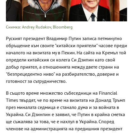
Снимка: Andrey Rudakov, Bloomberg
Руският президент Владимир Путин записа петминутно
обръщение към своите "китайски приятели" часове преди
началото на визитата му в Пекин. На сайта на Кремъл той
определи китайския си колега Си Дзипин като свой
добър приятел, а отношенията между двете страни на
"безпрецедентно ниво" на разбирателство, доверие и
готовност за сътрудничество.
В същото време множество събеседници на Financial
Times твърдят, че по време на визитата на Доналд Тръмп
през миналата седмица е станало дума и за войната в
Украйна. Си Дзинпин е заявил, че Путин в крайна сметка
ще съжалява за това, че е нахлул в Украйна. Според
членове на администрацията на предишния президент