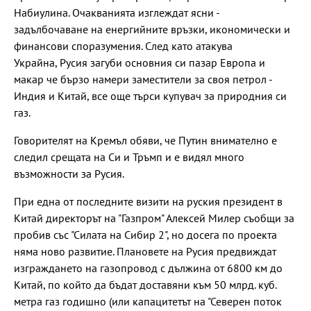
Набиулина. Очакванията изглеждат ясни -
задълбочаване на енергийните връзки, икономически и
финансови споразумения. След като атакува
Украйна, Русия загуби основния си пазар Европа и
макар че бързо намери заместители за своя петрол -
Индия и Китай, все още търси купувач за природния си
газ.
Говорителят на Кремъл обяви, че Путин внимателно е
следил срещата на Си и Тръмп и е видял много
възможности за Русия.
При една от последните визити на руския президент в
Китай директорът на "Газпром" Алексей Милер съобщи за
пробив със "Силата на Сибир 2", но досега по проекта
няма ново развитие. Плановете на Русия предвиждат
изграждането на газопровод с дължина от 6800 км до
Китай, по който да бъдат доставяни към 50 млрд. куб.
метра газ годишно (или капацитетът на "Северен поток