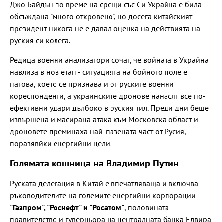
Джо Байдън по време на срещи със Си Украйна е била
обсъждана "много откровено", но досега китайският
президент никога не е давал оценка на действията на
руския си колега.
Редица военни анализатори сочат, че войната в Украйна
навлиза в нов етап - ситуацията на бойното поле е
патова, което се признава и от руските военни
кореспонденти, а украинските дронове нанасят все по-
ефективни удари дълбоко в руския тил. Преди дни беше
извършена и масирана атака към Московска област и
дроновете преминаха най-пазената част от Русия,
поразявйки енергийни цели.
Голямата кошница на Владимир Путин
Руската делегация в Китай е впечатляваща и включва
ръководителите на големите енергийни корпорации -
"Газпром", "Роснефт" и "Росатом"
, половината
правителство и гуверньора на централната банка Елвира