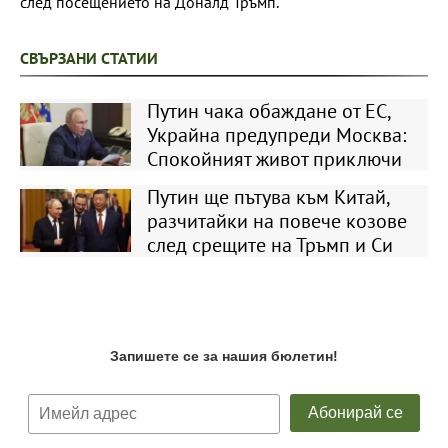
след посещението на Доналд Тръмп.
СВЪРЗАНИ СТАТИИ
Путин чака обаждане от ЕС,
Украйна предупреди Москва:
Спокойният живот приключи
Путин ще пътува към Китай,
разчитайки на повече козове
след срещите на Тръмп и Си