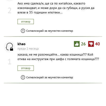
Ако има сделка/и, ще са по китайски, каквото
2
изкомандват, и може дори да са губещи, а русия да
влезе в 35 годишни ипотеки...
отговор
Сигнализирай за неуместен коментар
khao
26
40
преди 2 месеца
хахаха, не ме разсмицайте... каква кошница?!? Кой
1
отива на инструктаж при шефа с голямата кошница???
отговор
Сигнализирай за неуместен коментар