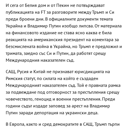
И сега от Белия дом и от Пекин не потвърждават
публикацията на FT за разговорите между Тръмп и Си
преди броени дни. В официалните документи темата
Украйна и Владимир Путин изобщо липсва. От материала
на финансовото издание не става ясно каква е била
реакцията на американския президент на коментара за
безсмислената война в Украйна, но Тръмп е предложил и
тримата, заедно със Си и Путин, да работят срещу
Международния наказателен съд.
САЩ, Русия и Китай не признават юрисдикцията на
Римския статут, по силата на който е създаден
Международният наказателен съд. Той е правната рамка
за подвеждане под отговорност за престъпления срещу
човечеството, геноцид и военни престъпления. Преди
години съдът издаде заповед за арест на Владимир
Путин заради депортация на украински деца.
В Европа, както и сред демократите в САЩ, Тръмп търпи