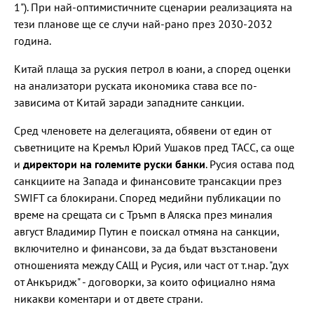
1"). При най-оптимистичните сценарии реализацията на
тези планове ще се случи най-рано през 2030-2032
година.
Китай плаща за руския петрол в юани, а според оценки
на анализатори руската икономика става все по-
зависима от Китай заради западните санкции.
Сред членовете на делегацията, обявени от един от
съветниците на Кремъл Юрий Ушаков пред ТАСС, са още
и
директори на големите руски банки
. Русия остава под
санкциите на Запада и финансовите трансакции през
SWIFT са блокирани. Според медийни публикации по
време на срещата си с Тръмп в Аляска през миналия
август Владимир Путин е поискал отмяна на санкции,
включително и финансови, за да бъдат възстановени
отношенията между САЩ и Русия, или част от т.нар. "дух
от Анкъридж" - договорки, за които официално няма
никакви коментари и от двете страни.