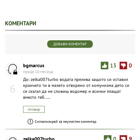
КОМЕНТАРИ
ДОБАВИ КОМЕНТАР
bgmarcus
13
0
преди 10 месеца
До: zelka007turbo водата прелива защото си оставил
6
кранчето ти в мазето отворено от комунизма дето си
се скътал да не сложиш водомер и всички плащат
вместо теб.....
отговор
Сигнализирай за неуместен коментар
zelka007turbo
0
9