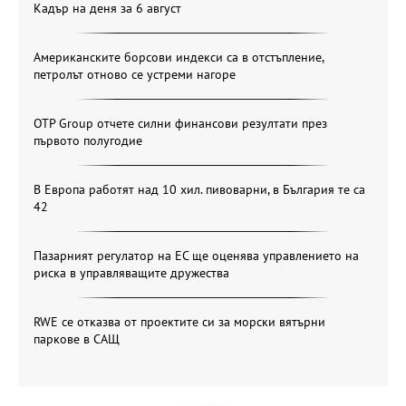
Кадър на деня за 6 август
Американските борсови индекси са в отстъпление,
петролът отново се устреми нагоре
OTP Group отчете силни финансови резултати през
първото полугодие
В Европа работят над 10 хил. пивоварни, в България те са
42
Пазарният регулатор на ЕС ще оценява управлението на
риска в управляващите дружества
RWE се отказва от проектите си за морски вятърни
паркове в САЩ