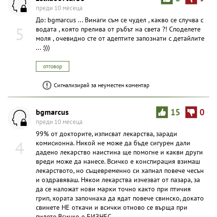
преди 10 месеца
До: bgmarcus ... Винаги съм се чудел , какво се случва с
5
водата , която прелива от ръбът на света ?! Споделете
моля , очевидно сте от адептите запознати с детайлите
... :)))
отговор
Сигнализирай за неуместен коментар
bgmarcus
15
0
преди 10 месеца
99% от докторите, изписват лекарства, заради
4
комисионна. Никой не може да бъде сигурен дали
дадено лекарство наистина ще помогне и какви други
вреди може да нанесе. Всичко е конспирация взимаш
лекарството, но същевременно си хапнал повече чесън
и оздравяваш. Някои лекарства изчезват от пазара, за
да се наложат нови марки точно както при птичия
грип, хората започнаха да ядат повече свинско, докато
свинете НЕ откачи и всички отново се върща при
пилето.Всичко е БИЗНЕС.