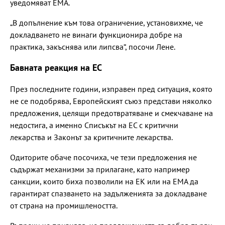
уведомяват ЕМА.
„В допълнение към това ограничение, установихме, че
докладването не винаги функционира добре на
практика, закъснява или липсва“, посочи Лене.
Бавната реакция на ЕС
През последните години, изправен пред ситуация, която
не се подобрява, Европейският съюз представи няколко
предложения, целящи предотвратяване и смекчаване на
недостига, а именно Списъкът на ЕС с критични
лекарства и Законът за критичните лекарства.
Одиторите обаче посочиха, че тези предложения не
съдържат механизми за прилагане, като например
санкции, които биха позволили на ЕК или на ЕМА да
гарантират спазването на задълженията за докладване
от страна на промишлеността.