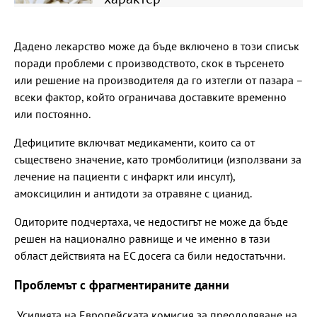
Дадено лекарство може да бъде включено в този списък
поради проблеми с производството, скок в търсенето
или решение на производителя да го изтегли от пазара –
всеки фактор, който ограничава доставките временно
или постоянно.
Дефицитите включват медикаменти, които са от
съществено значение, като тромболитици (използвани за
лечение на пациенти с инфаркт или инсулт),
амоксицилин и антидоти за отравяне с цианид.
Одиторите подчертаха, че недостигът не може да бъде
решен на национално равнище и че именно в тази
област действията на ЕС досега са били недостатъчни.
Проблемът с фрагментираните данни
„Усилията на Европейската комисия за преодоляване на