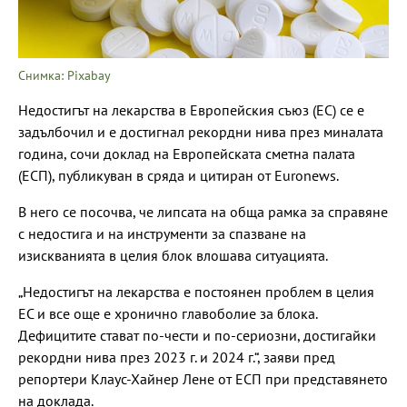
Снимка: Pixabay
Недостигът на лекарства в Европейския съюз (ЕС) се е
задълбочил и е достигнал рекордни нива през миналата
година, сочи доклад на Европейската сметна палата
(ЕСП), публикуван в сряда и цитиран от Euronews.
В него се посочва, че липсата на обща рамка за справяне
с недостига и на инструменти за спазване на
изискванията в целия блок влошава ситуацията.
„Недостигът на лекарства е постоянен проблем в целия
ЕС и все още е хронично главоболие за блока.
Дефицитите стават по-чести и по-сериозни, достигайки
рекордни нива през 2023 г. и 2024 г.“, заяви пред
репортери Клаус-Хайнер Лене от ЕСП при представянето
на доклада.