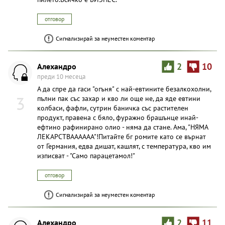
отговор
Сигнализирай за неуместен коментар
Алехандро
2
10
преди 10 месеца
А да спре да гаси "огъня" с най-евтините безалкохолни,
3
пълни пак със захар и кво ли още не, да яде евтини
колбаси, фафли, сутрин баничка със растителен
продукт, правена с бяло, фуражно брашънце инай-
ефтино рафинирано олио - няма да стане. Ама, "НЯМА
ЛЕКАРСТВАААААА"!Питайте бг ромите като се върнат
от Германия, едва дишат, кашлят, с температура, кво им
изписват - "Само парацетамол!"
отговор
Сигнализирай за неуместен коментар
Алехандро
2
11