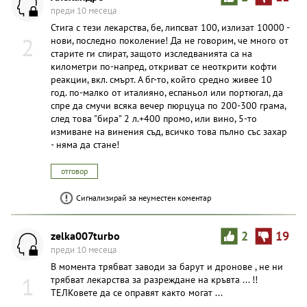
преди 10 месеца
Стига с тези лекарства, бе, липсват 100, излизат 10000 -
2
нови, последно поколение! Да не говорим, че много от
старите ги спират, защото изследванията са на
километри по-напред, откриват се неоткрити кофти
реакции, вкл. смърт. А бг-то, който средно живее 10
год. по-малко от италияно, еспаньол или портюгал, да
спре да смучи всяка вечер пюрцуца по 200-300 грама,
след това "бира" 2 л.+400 промо, или вино, 5-то
измиване на винения съд, всичко това пълно със захар
- няма да стане!
отговор
Сигнализирай за неуместен коментар
zelka007turbo
2
19
преди 10 месеца
В момента трябват заводи за барут и дронове , не ни
1
трябват лекарства за разреждане на кръвта ... !!
ТЕЛКовете да се оправят както могат ...