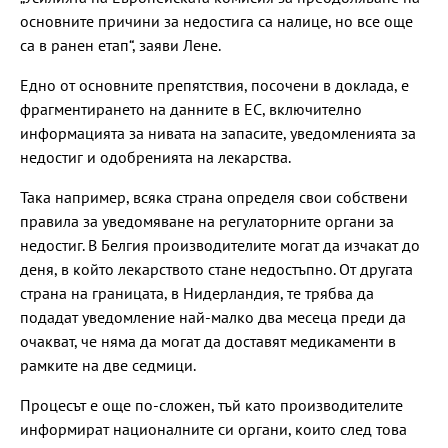
основните причини за недостига са налице, но все още
са в ранен етап“, заяви Лене.
Едно от основните препятствия, посочени в доклада, е
фрагментирането на данните в ЕС, включително
информацията за нивата на запасите, уведомленията за
недостиг и одобренията на лекарства.
Така например, всяка страна определя свои собствени
правила за уведомяване на регулаторните органи за
недостиг. В Белгия производителите могат да изчакат до
деня, в който лекарството стане недостъпно. От другата
страна на границата, в Нидерландия, те трябва да
подадат уведомление най-малко два месеца преди да
очакват, че няма да могат да доставят медикаменти в
рамките на две седмици.
Процесът е още по-сложен, тъй като производителите
информират националните си органи, които след това