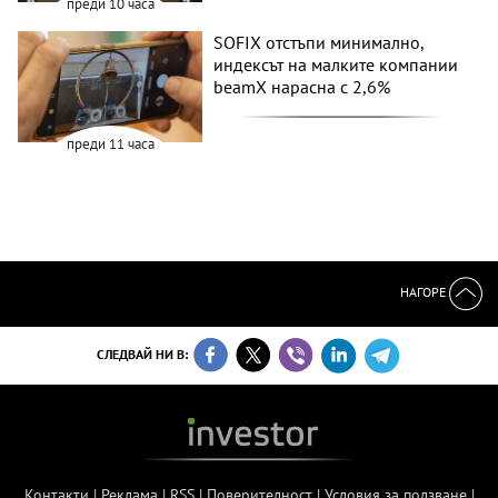
преди 10 часа
SOFIX отстъпи минимално,
индексът на малките компании
beamX нарасна с 2,6%
преди 11 часа
НАГОРЕ
СЛЕДВАЙ НИ В:
Контакти
|
Реклама
|
RSS
|
Поверителност
|
Условия за ползване
|