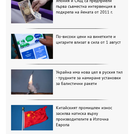
Япония и САЩ са предприели
първа съвместна интервенция в
подкрепа на йената от 2011 г.
По-високи цени на винетките и
цигарите влизат в сила от 1 август
Украйна има нова цел в руския тил
- трудните за намиране установки
за балистични ракети
Китайският промишлен износ
засилва натиска върху
производителите в Източна
Европа