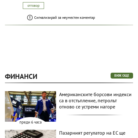
отговор
Сигнализирай за неуместен коментар
ФИНАНСИ
ВИЖ ОЩЕ
Американските борсови индекси
са в отстъпление, петролът
отново се устреми нагоре
преди 6 часа
Пазарният регулатор на ЕС ще