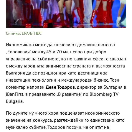
Снимка: ЕРА/БГНЕС
Икономиката може да спечели от домакинството на
„Евровизия“ между 45 и 70 млн. евро при добро
управление на събитието, но по-важният ефект е свързан
с международната видимост на страната и възможността
България да се позиционира като дестинация за
инвестиции, технологии и международен бизнес. Този
коментар направи
Деан Тодоров
, директор за България в
iBanFirst, в предаването „В развитие“ по Bloomberg TV
Bulgaria.
По думите му много хора подценяват икономическото
значение на конкурса, разглеждайки го единствено като
музикално събитие. Тодоров посочи, че опитът на