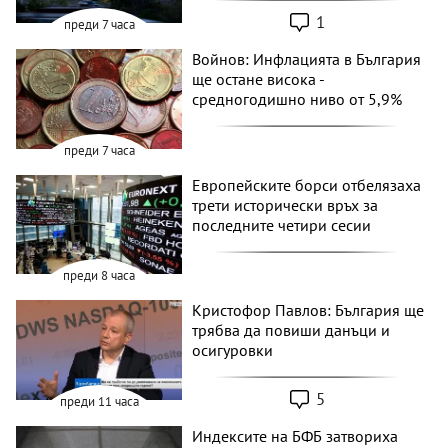
1
преди 7 часа
Войнов: Инфлацията в България
ще остане висока -
средногодишно ниво от 5,9%
преди 7 часа
Европейските борси отбелязаха
трети исторически връх за
последните четири сесии
преди 8 часа
Кристофор Павлов: България ще
трябва да повиши данъци и
осигуровки
5
преди 11 часа
Индексите на БФБ затвориха