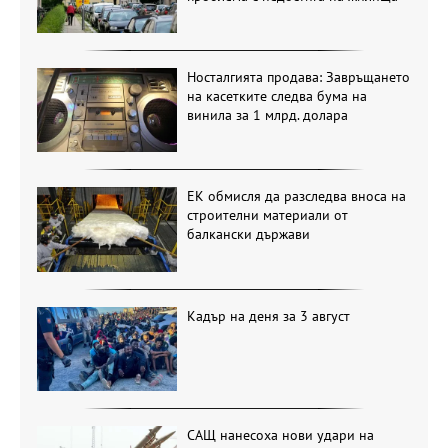
Носталгията продава: Завръщането
на касетките следва бума на
винила за 1 млрд. долара
ЕК обмисля да разследва вноса на
строителни материали от
балкански държави
Кадър на деня за 3 август
САЩ нанесоха нови удари на