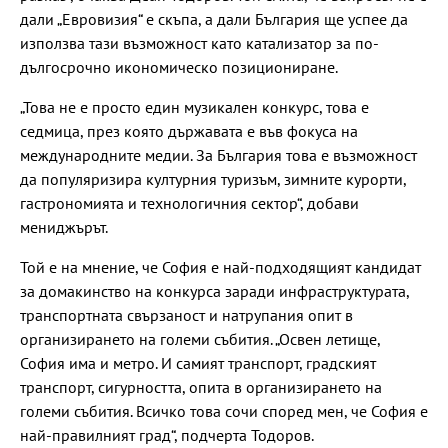
дали „Евровизия“ е скъпа, а дали България ще успее да
използва тази възможност като катализатор за по-
дългосрочно икономическо позициониране.
„Това не е просто един музикален конкурс, това е
седмица, през която държавата е във фокуса на
международните медии. За България това е възможност
да популяризира културния туризъм, зимните курорти,
гастрономията и технологичния сектор“, добави
мениджърът.
Той е на мнение, че София е най-подходящият кандидат
за домакинство на конкурса заради инфраструктурата,
транспортната свързаност и натрупания опит в
организирането на големи събития. „Освен летище,
София има и метро. И самият транспорт, градският
транспорт, сигурността, опита в организирането на
големи събития. Всичко това сочи според мен, че София е
най-правилният град“, подчерта Тодоров.