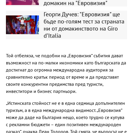
домакин на "Евровизия"
Георги Дучев: "Евровизия" ще
бъде по-голям тест за страната
ни от домакинството на Giro
d’Italia
Той отбеляза, че подобни на „Евровизия“ събития дават
възможност на по-малки икономики като българската да
достигнат до огромна международна аудитория за
сравнително кратък период от време и да представят
своите конкурентни предимства пред туристи,
инвеститори и бизнес партньори.
„Истинската стойност не е в една седмица допълнителен
туризъм, а в една международна видимост. „Евровизия“
може да даде на България нещо, което трудно се купува
с рекламни бюджети – един позитивен международен
разказ“, очаква Деан Тодоров. Той смята, че въпросът не е