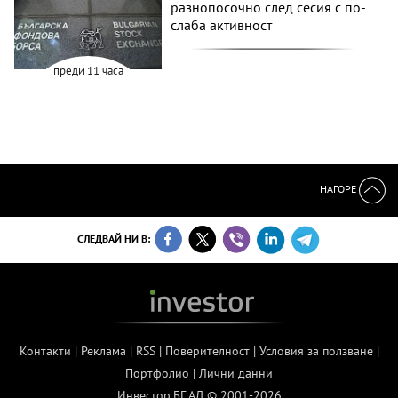
разнопосочно след сесия с по-
слаба активност
преди 11 часа
НАГОРЕ
СЛЕДВАЙ НИ В:
Контакти
|
Реклама
|
RSS
|
Поверителност
|
Условия за ползване
|
Портфолио
|
Лични данни
Инвестор.БГ АД © 2001-2026