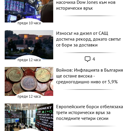
насочиха Dow Jones към нов
исторически връх
преди 10 часа
Износът на дизел от САЩ
достигна рекорд, докато светът
се бори за доставки
4
преди 12 часа
Войнов: Инфлацията в България
ще остане висока -
средногодишно ниво от 5,9%
преди 12 часа
Европейските борси отбелязаха
трети исторически връх за
последните четири сесии