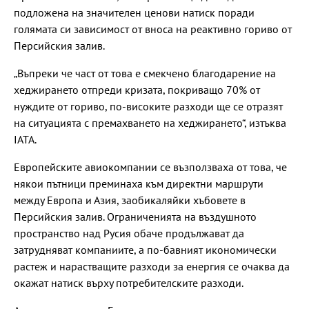
подложена на значителен ценови натиск поради
голямата си зависимост от вноса на реактивно гориво от
Персийския залив.
„Въпреки че част от това е смекчено благодарение на
хеджирането отпреди кризата, покриващо 70% от
нуждите от гориво, по-високите разходи ще се отразят
на ситуацията с премахването на хеджирането“, изтъква
IATA.
Европейските авиокомпании се възползваха от това, че
някои пътници преминаха към директни маршрути
между Европа и Азия, заобикаляйки хъбовете в
Персийския залив. Ограниченията на въздушното
пространство над Русия обаче продължават да
затрудняват компаниите, а по-бавният икономически
растеж и нарастващите разходи за енергия се очаква да
окажат натиск върху потребителските разходи.