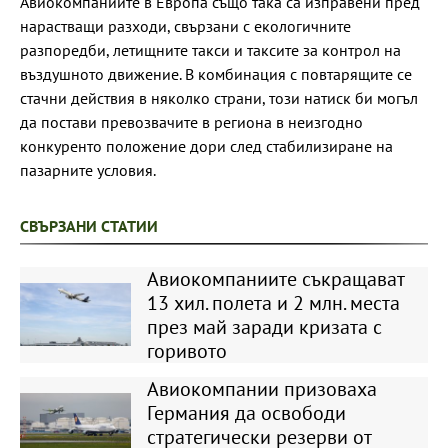
Авиокомпаниите в Европа също така са изправени пред
нарастващи разходи, свързани с екологичните
разпоредби, летищните такси и таксите за контрол на
въздушното движение. В комбинация с повтарящите се
стачни действия в няколко страни, този натиск би могъл
да постави превозвачите в региона в неизгодно
конкуренто положение дори след стабилизиране на
пазарните условия.
СВЪРЗАНИ СТАТИИ
Авиокомпаниите съкращават
13 хил. полета и 2 млн. места
през май заради кризата с
горивото
Авиокомпании призоваха
Германия да освободи
стратегически резерви от