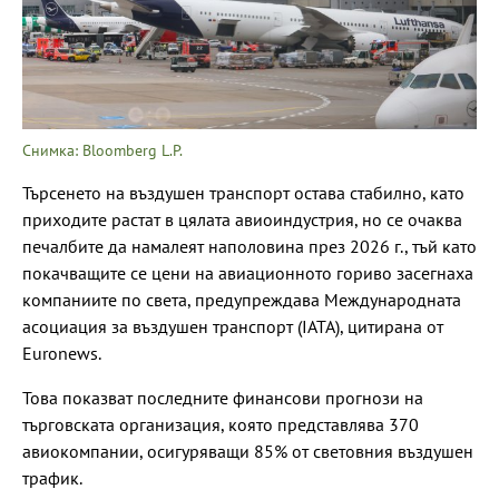
Снимка: Bloomberg L.P.
Търсенето на въздушен транспорт остава стабилно, като
приходите растат в цялата авиоиндустрия, но се очаква
печалбите да намалеят наполовина през 2026 г., тъй като
покачващите се цени на авиационното гориво засегнаха
компаниите по света, предупреждава Международната
асоциация за въздушен транспорт (IATA), цитирана от
Euronews.
Това показват последните финансови прогнози на
търговската организация, която представлява 370
авиокомпании, осигуряващи 85% от световния въздушен
трафик.