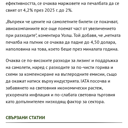
ефективността, се очаква маржовете на печалбата да се
свият от 4,2% през 2025 г. до 2%.
„Въпреки че цените на самолетните билети се покачват,
авиокомпаниите все още поемат част от увеличението
при разходите“, коментира Уолш. Той добавя, че „нетната
печалба на пътник се очаква да падне до 4,50 долара,
наполовина на това, което беше през миналата година.
Очаква се по-високите разходи за лизинг и поддръжка
на самолети, наред с разходите за по-чисти горива и
схеми за компенсиране на въглеродните емисии, също
да окажат натиск върху индустрията. IATA посочва и
забавянето на световния икономически растеж,
ускорената инфлация и по-слабата световна търговия
като допълнителен низходящ фактор за сектора.
СВЪРЗАНИ СТАТИИ