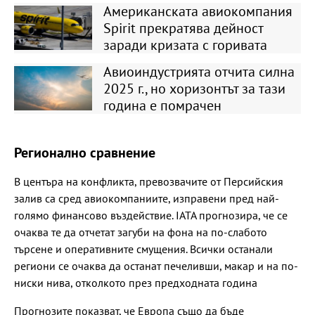
Американската авиокомпания
Spirit прекратява дейност
заради кризата с горивата
Авиоиндустрията отчита силна
2025 г., но хоризонтът за тази
година е помрачен
Регионално сравнение
В центъра на конфликта, превозвачите от Персийския
залив са сред авиокомпаниите, изправени пред най-
голямо финансово въздействие. IATA прогнозира, че се
очаква те да отчетат загуби на фона на по-слабото
търсене и оперативните смущения. Всички останали
региони се очаква да останат печеливши, макар и на по-
ниски нива, отколкото през предходната година
Прогнозите показват, че Европа също да бъде