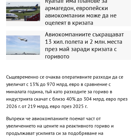
Ryanair има планове за
армагедон, европейски
авиокомпании може да не
оцелеят в кризата
Авиокомпаниите съкращават
13 хил. полета и 2 млн. места
през май заради кризата с
горивото
Същевременно се очаква оперативните разходи да се
увеличат с 13% до 970 млрд. евро в сравнение с
миналата година, тъй като разходите за гориво в
индустрията скачат с близо 40% до 304 млрд. евро през
2026 г. от 219 млрд. евро през 2025 г.
Въпреки че авиокомпаниите поемат част от
увеличението на цените на реактивното гориво и
продължават усилията си за подобряване на