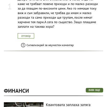
1
каже че трябват повече приходи и по-малко разходи
за да плащам по-високите цени. Ако го нямаше току
виж и съм забравили, че трябва да имам и малко
разходи та само приходи ще трупам, после нямат
харчене тея пари.А сега по същество. Защо плащаме
заплати на такива хора?
отговор
Сигнализирай за неуместен коментар
ФИНАНСИ
ВИЖ ОЩЕ
Квантовата заплаха затяга