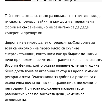
Той съветва хората, които разполагат със спестявания, да
ги спасят, пренасочвайки ги към други алтернативни
форми на съхранение, но не се ангажира да даде
конкретни препоръки.
„Европа не е много далеч от рецесията. Факторите за
това са няколко - на първо място са скъпите
енергоизточници, които няма как да бъдат с по-ниски
цени при положение, че има ограничение на доставките.
Вторият фактор, който оказва влияние е, че тази година
беше доста лоша за аграрния сектор в Европа. Имахме
рекордна жега. Очакванията за добив на реколта са с
около една шеста по-ниски в сравнение с последните
пет години. При това положение пазарът търси
равновесие чрез по-високата цена“, коментира
икономистът.