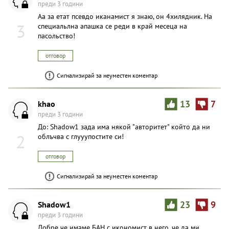
преди 3 години
Аа за етат псевдо иканамист я знаю, он 4хилядник. На
3
специальлна апашка се реди в край месеца на
пасольство!
отговор
Сигнализирай за неуместен коментар
khao
13
7
преди 3 години
До: Shadow1 зада има някой "авторитет" който да ни
2
облъчва с глууупостите си!
отговор
Сигнализирай за неуместен коментар
Shadow1
23
9
преди 3 години
Добре че имаме БАН с икономист в него, че да ми