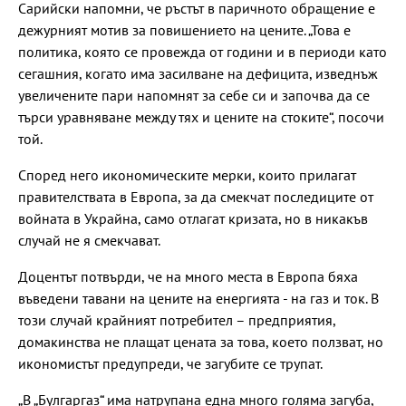
Сарийски напомни, че ръстът в паричното обращение е
дежурният мотив за повишението на цените. „Това е
политика, която се провежда от години и в периоди като
сегашния, когато има засилване на дефицита, изведнъж
увеличените пари напомнят за себе си и започва да се
търси уравняване между тях и цените на стоките“, посочи
той.
Според него икономическите мерки, които прилагат
правителствата в Европа, за да смекчат последиците от
войната в Украйна, само отлагат кризата, но в никакъв
случай не я смекчават.
Доцентът потвърди, че на много места в Европа бяха
въведени тавани на цените на енергията - на газ и ток. В
този случай крайният потребител – предприятия,
домакинства не плащат цената за това, което ползват, но
икономистът предупреди, че загубите се трупат.
„В „Булгаргаз“ има натрупана една много голяма загуба,