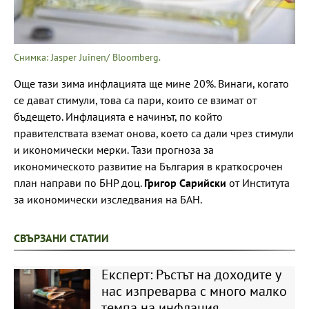
Снимка: Jasper Juinen/ Bloomberg.
Още тази зима инфлацията ще мине 20%. Винаги, когато
се дават стимули, това са пари, които се взимат от
бъдещето. Инфлацията е начинът, по който
правителствата вземат онова, което са дали чрез стимули
и икономически мерки. Тази прогноза за
икономическото развитие на България в краткосрочен
план направи по БНР доц.
Григор Сарийски
от Института
за икономически изследвания на БАН.
СВЪРЗАНИ СТАТИИ
Експерт: Ръстът на доходите у
нас изпреварва с много малко
темпа на инфлация