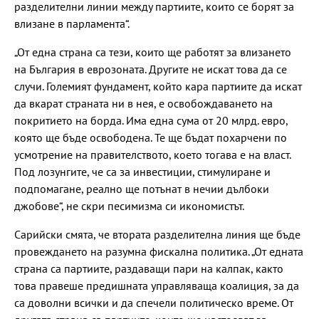
разделителни линии между партиите, които се борят за
влизане в парламента“.
„От една страна са тези, които ще работят за влизането
на България в еврозоната. Другите не искат това да се
случи. Големият фундамент, който кара партиите да искат
да вкарат страната ни в нея, е освобождаването на
покритието на борда. Има една сума от 20 млрд. евро,
която ще бъде освободена. Те ще бъдат похарчени по
усмотрение на правителството, което тогава е на власт.
Под лозунгите, че са за инвестиции, стимулиране и
подпомагане, реално ще потънат в нечии дълбоки
джобове“, не скри песимизма си икономистът.
Сарийски смята, че втората разделителна линия ще бъде
провеждането на разумна фискална политика. „От едната
страна са партиите, раздаващи пари на калпак, както
това правеше предишната управляваща коалиция, за да
са доволни всички и да спечели политическо време. От