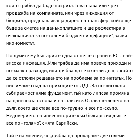
която трябва да бъде покрита. Това става или чрез
продажба на компанията, или чрез инжекция от
бюджета, представляваща директен трансфер, който ще
бъде за сметка на данъкоплатците и ще рефлектира в
очакванията за по-големи бюджетни дефицити“, заяви
икономистът.
По думите му България е една от петте страни в ЕС с най-
висока инфлация. „Или трябва да има повече приходи и
по-малко разходи, или трябва да се изтегли дълг, с който
да се отложи решаването на проблема за по-нататък. Но
ние имаме спад на приходите от ДДС. За по-високата
събираемост няма фундамент, тъй като липсва промяна
на данъчната основа и на ставките. Остава тегленето на
дълг, което ще става все по-трудно и все по-скъпо.
Недоверието на инвеститорите към българския дълг е
все по–голямо“, смята Сарийски.
Той е на мнение, че „трябва да прокараме две големи