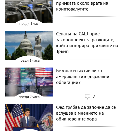
примката около врата на
криптовалутите
преди 1 час
Сенатът на САЩ прие
законопроект за разходите,
който игнорира призивите на
Тръмп
преди 6 часа
Безопасен актив ли са
американските държавни
облигации?
2
преди 7 часа
Фед трябва да започне да се
вслушва в мнението на
обикновените хора