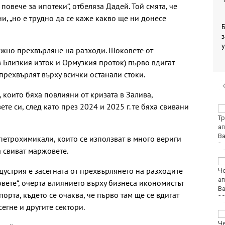
повече за ипотеки“, отбеляза Дадей. Той смята, че
и, „но е трудно да се каже какво ще ни донесе
Б
з
у
ижно прехвърляне на разходи. Шоковете от
в Близкия изток и Ормузкия проток) първо вдигат
 прехвърлят върху всички останали стоки.
 които бяха повлияни от кризата в Залива,
те си, след като през 2024 и 2025 г. те бяха свивани
Хванаха за ден 31
шофьори с алкохол
или наркотици
 петрохимикали, които се използват в много вериги
а свиват маржовете.
Хаджирусев смени
устрия е засегната от прехвърлянето на разходите
Черно море Тича с
Локо (Пд)
овете“, очерта влиянието върху бизнеса икономистът
порта, където се очаква, че първо там ще се вдигат
сегне и другите сектори.
"Ние, потребителите":
Всеки има право сам