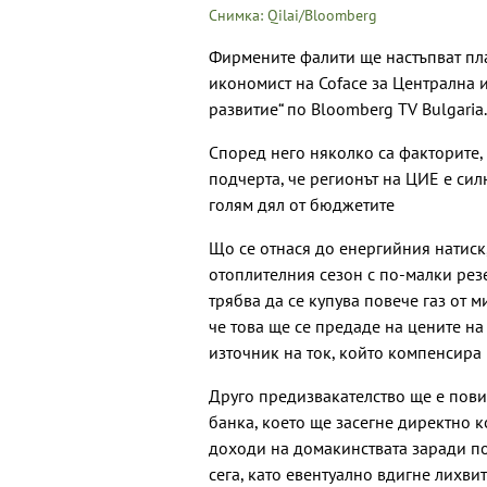
Снимка: Qilai/Bloomberg
Фирмените фалити ще настъпват пл
икономист на Coface за Централна 
развитие“ по Bloomberg TV Bulgaria.
Според него няколко са факторите,
подчерта, че регионът на ЦИЕ е сил
голям дял от бюджетите
Що се отнася до енергийния натиск,
отоплителния сезон с по-малки резер
трябва да се купува повече газ от м
че това ще се предаде на цените на
източник на ток, който компенсира
Друго предизвакателство ще е пови
банка, което ще засегне директно 
доходи на домакинствата заради по
сега, като евентуално вдигне лихвит