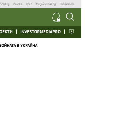
Start.bg
Posoka
Boec
Megavselena.bg
Chernomore
ОЕКТИ
INVESTORMEDIAPRO
ВОЙНАТА В УКРАЙНА