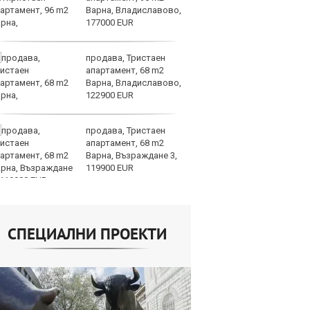
Варна, Владиславово,
г
177000 EUR
Б
продава, Тристаен
По
апартамент, 68 m2
ка
Варна, Владиславово,
п
122900 EUR
п
облигации
продава, Тристаен
Ю
апартамент, 68 m2
не
Варна, Възраждане 3,
съ
119900 EUR
СПЕЦИАЛНИ ПРОЕКТИ