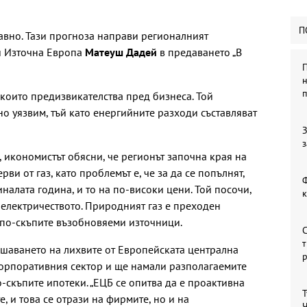
П
авно. Тази прогноза направи регионалният
и Източна Европa
Матеуш Дадей
в предаването „В
П
н
 които предизвикателства пред бизнеса. Той
но уязвим, тъй като енергийните разходи съставляват
З
з
 икономистът обясни, че регионът започна края на
ви от газ, като проблемът е, че за да се попълнят,
Ф
иналата година, и то на по-високи цени. Той посочи,
 електричеството. Природният газ е преходен
 по-скъпите възобновяеми източници.
С
т
шаването на лихвите от Европейската централна
корпоративния сектор и ще намали разполагаемите
-скъпите ипотеки. „ЕЦБ се опитва да е проактивна
Т
е, и това се отрази на фирмите, но и на
Ч