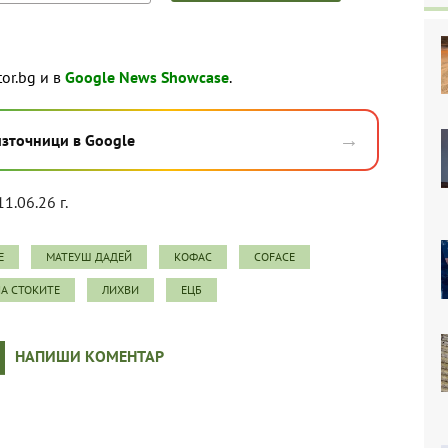
tor.bg и в
Google News Showcase
.
→
източници в Google
11.06.26 г.
Е
МАТЕУШ ДАДЕЙ
КОФАС
COFACE
А СТОКИТЕ
ЛИХВИ
ЕЦБ
НАПИШИ КОМЕНТАР