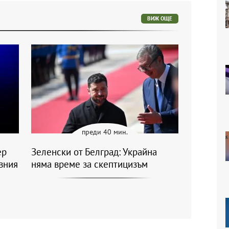
ВИЖ ОЩЕ
преди 40 мин.
ер
Зеленски от Белград: Украйна
вния
няма време за скептицизъм