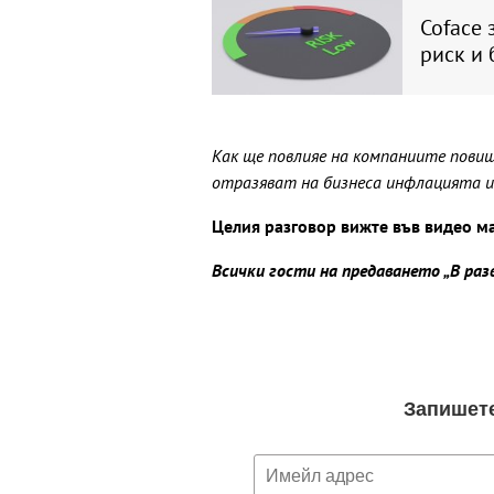
Coface 
риск и 
Как ще повлияе на компаниите повиш
отразяват на бизнеса инфлацията и
Целия разговор вижте във видео м
Всички гости на предаването „В ра