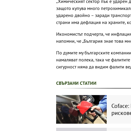
„Химическият сектор пък е ударен д
защото купува много петрохимикали
ударено двойно – заради транспорт
страни има дефлация на храните, к
Икономистът подчерта, че инфлация
напомни, че „България знае това мн
По думите му българските компании
намаляват полека, така че фалитите 
сигурност няма да видим фалити вед
СВЪРЗАНИ СТАТИИ
Coface:
рискове