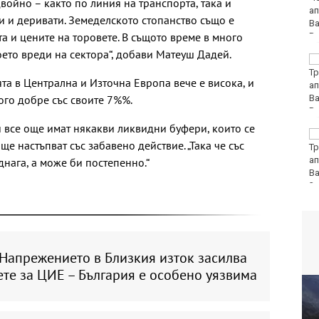
войно – както по линия на транспорта, така и
да избере кои плажни
 и деривати. Земеделското стопанство също е
принадлежности да
а и цените на торовете. В същото време в много
наеме
оето вреди на сектора“, добави Матеуш Дадей.
Почина бащата на Лео
Меси
та в Централна и Източна Европа вече е висока, и
ого добре със своите 7%%.
 все още имат някакви ликвидни буфери, които се
Вучич: Украйна е
ще настъпват със забавено действие. „Така че със
приятелска държава
на Сърбия
нага, а може би постепенно.“
 Напрежението в Близкия изток засилва
те за ЦИЕ – България е особено уязвима