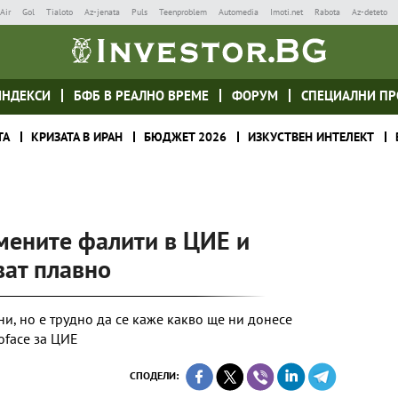
Air
Gol
Tialoto
Az-jenata
Puls
Teenproblem
Automedia
Imoti.net
Rabota
Az-deteto
ИНДЕКСИ
БФБ В РЕАЛНО ВРЕМЕ
ФОРУМ
СПЕЦИАЛНИ ПР
ТА
КРИЗАТА В ИРАН
БЮДЖЕТ 2026
ИЗКУСТВЕН ИНТЕЛЕКТ
ените фалити в ЦИЕ и
ват плавно
и, но е трудно да се каже какво ще ни донесе
oface за ЦИЕ
СПОДЕЛИ: