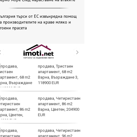
ългария търси от ЕС извънредна помощ
а производителите на краве мляко и
гоени прасета
продава, Тристаен
Ту
апартамент, 68 m2
дв
Варна, Възраждане 3,
къ
118900 EUR
в
продава, Четиристаен
За
апартамент, 86 m2
мо
Варна, Цветен, 204900
ск
EUR
продава, Четиристаен
Др
апартамент, 96 m2
д