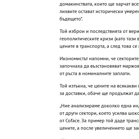
домакинствата, които ще харчат все 
лихвите остават исторически умерен
бъдещето“.
Той изброи и последствията от вер
геополитическите кризи (като тази 
цените в транспорта, а след това се
Икономистът напомни, че секторите,
започнаха да възстановяват маржове
от ръста в номиналните заплати.
Той изтъкна, че цените на всякакви
за доставки, обаче ще продължат д
„Ние анализираме доколко една инд
от други сектори, което усилва шок
от Coface. За пример той даде транс
цените, а после увеличението ще за