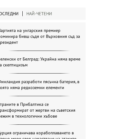
ОСЛЕДНИ
НАЙ-ЧЕТЕНИ
артията на унгарския премиер
оминира бивш съдя от Върховния съд за
президент
еленски от Белград: Украйна няма време
а скептицизъм
инландия разработи пясъчна батерия, в
която няма редкоземни елементи
траните в Прибалтика се
рансформират от жертви на съветския
режим в технологични хъбове
урция ограничава корабоплаването в
ерно море след нарастване на атаките