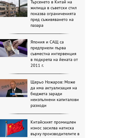
Търсенето в Китай на
жилища в съветски стил
показва ограниченията
пред съживяването на
пазара
Япония и САЩ са
предприели първа
съвместна интервенция
в подкрепа на йената от
2011 г.
Щерьо Ножаров: Може
да има актуализация на
бюджета заради
неизпълнени капиталови
разходи
Китайският промишлен
износ засилва натиска
върху производителите в