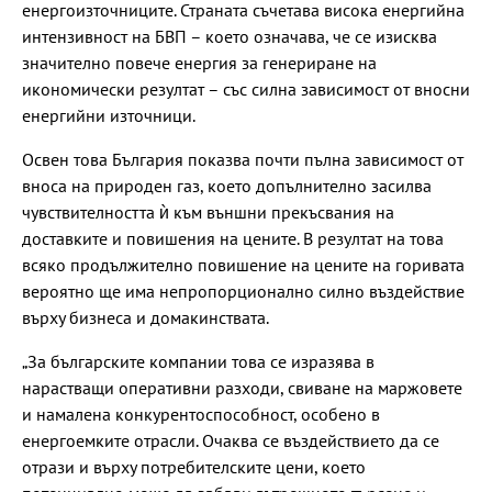
енергоизточниците. Страната съчетава висока енергийна
интензивност на БВП – което означава, че се изисква
значително повече енергия за генериране на
икономически резултат – със силна зависимост от вносни
енергийни източници.
Освен това България показва почти пълна зависимост от
вноса на природен газ, което допълнително засилва
чувствителността ѝ към външни прекъсвания на
доставките и повишения на цените. В резултат на това
всяко продължително повишение на цените на горивата
вероятно ще има непропорционално силно въздействие
върху бизнеса и домакинствата.
„За българските компании това се изразява в
нарастващи оперативни разходи, свиване на маржовете
и намалена конкурентоспособност, особено в
енергоемките отрасли. Очаква се въздействието да се
отрази и върху потребителските цени, което