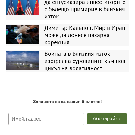
да ентусиазира инвеститорите
с бъдещо примирие в Близкия
изток
Димитър Калъпов: Мир в Иран
може да донесе пазарна
корекция
Войната в Близкия изток
изстрелва суровините към нов
цикъл на волатилност