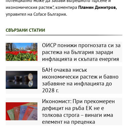
потенциално може да забави вътрешното търсене и
икономическия растеж“, коментира
Пламен Димитров,
управител на Coface България.
СВЪРЗАНИ СТАТИИ
ОИСР понижи прогнозата си за
растежа на България заради
инфлацията и скъпата енергия
БАН очаква нисък
икономически растеж и бавно
забавяне на инфлацията до
2028 г.
Икономист: При прекомерен
дефицит на ръба ЕК не е
толкова строга – винаги има
елемент на преценка