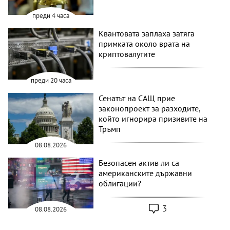
преди 4 часа
Квантовата заплаха затяга
примката около врата на
криптовалутите
преди 20 часа
Сенатът на САЩ прие
законопроект за разходите,
който игнорира призивите на
Тръмп
08.08.2026
Безопасен актив ли са
американските държавни
облигации?
3
08.08.2026