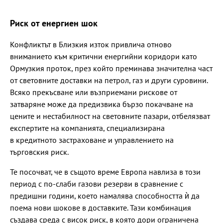
Риск от енергиен шок
Конфликтът в Близкия изток привлича отново
вниманието към критични енергийни коридори като
Ормузкия проток, през който преминава значителна част
от световните доставки на петрол, газ и други суровини.
Всяко прекъсване или възприемани рискове от
затваряне може да предизвика бързо покачване на
цените и нестабилност на световните пазари, отбелязват
експертите на компанията, специализирана
в кредитното застраховане и управлението на
търговския риск.
Те посочват, че в същото време Европа навлиза в този
период с по-слаби газови резерви в сравнение с
предишни години, което намалява способността ѝ да
поема нови шокове в доставките. Тази комбинация
създава среда с висок риск, в която дори ограничена