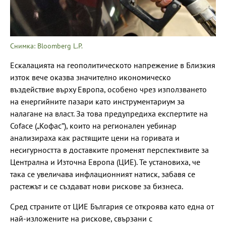
Снимка: Bloomberg L.P.
Ескалацията на геополитическото напрежение в Близкия
изток вече оказва значително икономическо
въздействие върху Европа, особено чрез използването
на енергийните пазари като инструментариум за
налагане на власт. За това предупредиха експертите на
Coface („Кофас“), които на регионален уебинар
анализираха как растящите цени на горивата и
несигурността в доставките променят перспективите за
Централна и Източна Европа (ЦИЕ). Те установиха, че
така се увеличава инфлационният натиск, забавя се
растежът и се създават нови рискове за бизнеса.
Сред страните от ЦИЕ България се откроява като една от
най-изложените на рискове, свързани с