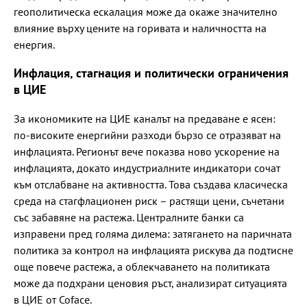
геополитическа ескалация може да окаже значително
влияние върху цените на горивата и наличността на
енергия.
Инфлация, стагнация и политически ограничения
в ЦИЕ
За икономиките на ЦИЕ каналът на предаване е ясен:
по-високите енергийни разходи бързо се отразяват на
инфлацията. Регионът вече показва ново ускорение на
инфлацията, докато индустриалните индикатори сочат
към отслабване на активността. Това създава класическа
среда на стагфлационен риск – растящи цени, съчетани
със забавяне на растежа. Централните банки са
изправени пред голяма дилема: затягането на паричната
политика за контрол на инфлацията рискува да подтисне
още повече растежа, а облекчаването на политиката
може да подхрани ценовия ръст, анализират ситуацията
в ЦИЕ от Coface.