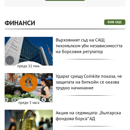
ФИНАНСИ
ВИЖ ОЩЕ
Върховният съд на САЩ
тихомълком уби независимостта
на борсовия регулатор
преди 32 мин.
Ударът срещу Coinkite показа, че
защитата на биткойн се оказва
трудно начинание
преди 3 часа
Акция на седмицата: „Българска
фондова борса“ АД