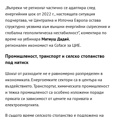
„Въпреки че регионът частично се адаптира след
енергийния шок от 2022 г., настоящата ситуация
подчертава, че Централна и Източна Европа остава
структурно уязвима към външни енергийни сътресения и
глобална геополитическа нестабилност”, коментира по
време на уебинара
Матеуш Дадей
,
регионален икономист на Coface за ЦИЕ.
Промишленост, транспорт и селско стопанство
под натиск
Шокът от разходите не е равномерно разпределен в
икономиката. Енергоемките сектори са в центъра на
въздействието. Транспортът, химическата промишленост
и тежка промишленост са особено изложени поради
пряката си зависимост от цените на горивата и
електроенергията.
В същото време селското стопанство е подложено на