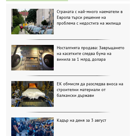
Страната с най-много наематели в
Европа търси решение на
проблема с недостига на жилища
Носталгията продава: Завръщането
на касетките следва бума на
винила за 1 млрд. долара
ЕК обмисля да разследва вноса на
строителни материали от
балкански държави
Кадър на деня за 3 август