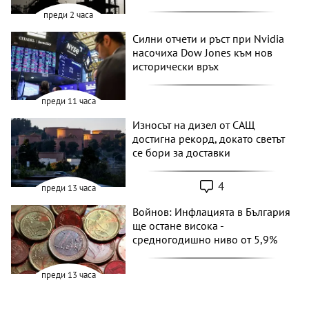
преди 2 часа
Силни отчети и ръст при Nvidia
насочиха Dow Jones към нов
исторически връх
преди 11 часа
Износът на дизел от САЩ
достигна рекорд, докато светът
се бори за доставки
4
преди 13 часа
Войнов: Инфлацията в България
ще остане висока -
средногодишно ниво от 5,9%
преди 13 часа