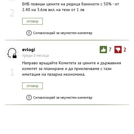
БНБ повиши цените на редица банкноти с 50% - от
2
2.40 на 3.6лв вкл. на тези от 1 лв
отговор
Сигнализирай за неуместен коментар
evlogi
7
2
преди 8 месеца
Направо връщайте Комитета за цените и държавния
1
комитет за планиране и да приключваме с тази
имитация на пазарна икономика.
отговор
Сигнализирай за неуместен коментар