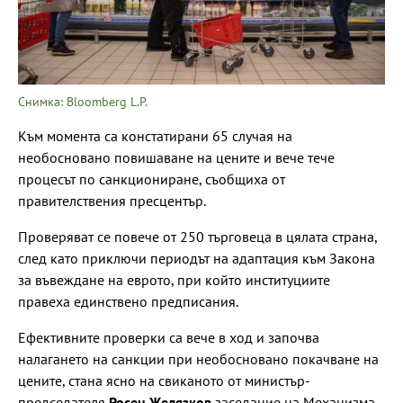
Снимка: Bloomberg L.P.
Към момента са констатирани 65 случая на
необосновано повишаване на цените и вече тече
процесът по санкциониране, съобщиха от
правителствения пресцентър.
Проверяват се повече от 250 търговеца в цялата страна,
след като приключи периодът на адаптация към Закона
за въвеждане на еврото, при който институциите
правеха единствено предписания.
Ефективните проверки са вече в ход и започва
налагането на санкции при необосновано покачване на
цените, стана ясно на свиканото от министър-
председателя
Росен Желязков
заседание на Механизма