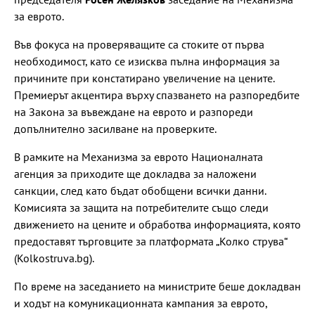
за еврото.
Във фокуса на проверяващите са стоките от първа
необходимост, като се изисква пълна информация за
причините при констатирано увеличение на цените.
Премиерът акцентира върху спазването на разпоредбите
на Закона за въвеждане на еврото и разпореди
допълнително засилване на проверките.
В рамките на Механизма за еврото Националната
агенция за приходите ще докладва за наложени
санкции, след като бъдат обобщени всички данни.
Комисията за защита на потребителите също следи
движението на цените и обработва информацията, която
предоставят търговците за платформата „Колко струва“
(Kolkostruva.bg).
По време на заседанието на министрите беше докладван
и ходът на комуникационната кампания за еврото,