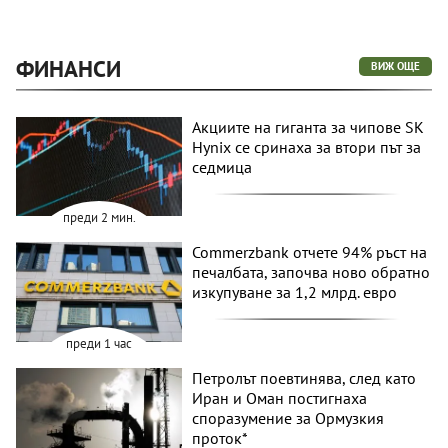
ФИНАНСИ
ВИЖ ОЩЕ
Акциите на гиганта за чипове SK
Hynix се сринаха за втори път за
седмица
преди 2 мин.
Commerzbank отчете 94% ръст на
печалбата, започва ново обратно
изкупуване за 1,2 млрд. евро
преди 1 час
Петролът поевтинява, след като
Иран и Оман постигнаха
споразумение за Ормузкия
проток*