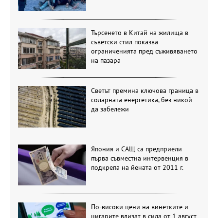
Търсенето в Китай на жилища в
съветски стил показва
ограниченията пред съживяването
на пазара
Светът премина ключова граница в
соларната енергетика, без никой
да забележи
Япония и САЩ са предприели
първа съвместна интервенция в
подкрепа на йената от 2011 г.
По-високи цени на винетките и
цигарите влизат в сила от 1 август