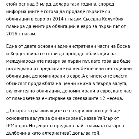
стойност над 5 млрд. долара тази година, според
информациите е готова да продаде първите си
облигации в евро от 2014 г. насам. Съседна Колумбия
планира да емитира облигации в евро за първи път от
2016 г. насам.
Една от двете основни административни части на Босна
и Херцеговина се готви да продаде облигации на
международните пазари за първи път, като това ще бъде
последвано от предлагане на необезпечени петгодишни
облигации, деноминирани в евро. А египетските власти
обмислят продажбата на ценни книжа в твърда валута,
включително облигации, деноминирани в евро, като част
от плановете за емитиране за следващите 12 месеца.
„Доларът за развиващите се пазари винаги ще бъде
основната валута за финансиране“, казва Уайлър от
JPMorgan. Но „еврото предлага най-голямата пазарна
дълбочина като алтернатива“, допълва той.