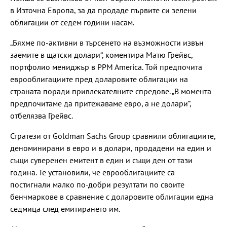
в Източна Европа, за да продаде първите си зелени
облигации от седем години насам.
„Бяхме по-активни в търсенето на възможности извън
заемите в щатски долари“, коментира Матю Грейвс,
портфолио мениджър в PPM America. Той предпочита
еврооблигациите пред доларовите облигации на
страната поради привлекателните спредове. „В момента
предпочитаме да притежаваме евро, а не долари“,
отбелязва Грейвс.
Стратези от Goldman Sachs Group сравнили облигациите,
деноминирани в евро и в долари, продадени на един и
същи суверенен емитент в един и същи ден от тази
година. Те установили, че еврооблигациите са
постигнали малко по-добри резултати по своите
бенчмаркове в сравнение с доларовите облигации една
седмица след емитирането им.