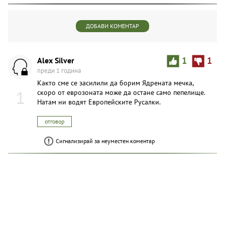
ДОБАВИ КОМЕНТАР
Alex Silver
1
1
преди 1 година
Както сме се засилили да борим Ядрената мечка,
1
скоро от еврозоната може да остане само пепелище.
Натам ни водят Европейските Русалки.
отговор
Сигнализирай за неуместен коментар