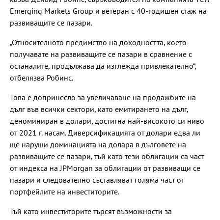
Emerging Markets Group и ветеран с 40-годишен стаж на
развиващите се пазари.
„Относителното предимство на доходността, което
получавате на развиващите се пазари в сравнение с
останалите, продължава да изглежда привлекателно“,
отбелязва Робинс.
Това е допринесло за увеличаване на продажбите на
дълг във всички сектори, като емитирането на дълг,
деноминиран в долари, достигна най-високото си ниво
от 2021 г. насам. Диверсификацията от долари едва ли
ще наруши доминацията на долара в дълговете на
развиващите се пазари, тъй като тези облигации са част
от индекса на JPMorgan за облигации от развиващи се
пазари и следователно съставляват голяма част от
портфейлите на инвеститорите.
Тъй като инвеститорите търсят възможности за