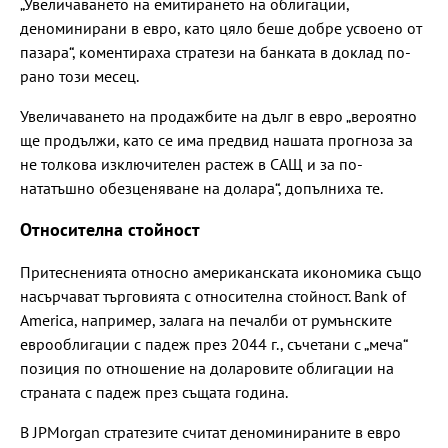
„Увеличаването на емитирането на облигации,
деноминирани в евро, като цяло беше добре усвоено от
пазара“, коментираха стратези на банката в доклад по-
рано този месец.
Увеличаването на продажбите на дълг в евро „вероятно
ще продължи, като се има предвид нашата прогноза за
не толкова изключителен растеж в САЩ и за по-
нататъшно обезценяване на долара“, допълниха те.
Относителна стойност
Притесненията относно американската икономика също
насърчават търговията с относителна стойност. Bank of
America, например, залага на печалби от румънските
еврооблигации с падеж през 2044 г., съчетани с „меча“
позиция по отношение на доларовите облигации на
страната с падеж през същата година.
В JPMorgan стратезите считат деноминираните в евро