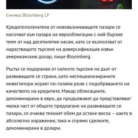
Снимка: Bloomberg LP
Кредитополучатели от нововъзникващите пазари се
насочват към пазара на еврооблигации с най-бързия
темп от над десетилетие насам, като се възползват от
нарастващото търсене на диверсификация извън
американския долар, пише Bloomberg.
Ръстът се подхранва от силното търсене на дълг от
развиващите се страни, като неспециализираните
инвеститори играят по-голяма роля с подобряването на
качеството на кредитите. Макар облигациите,
деноминирани в евро, да продължават да представляват
малка част от общото предлагане на развиващите се
пазари, се очаква техният обем да остане висок – както в
абсолютно изражение, така и спрямо сделките,
деноминирани в долари.