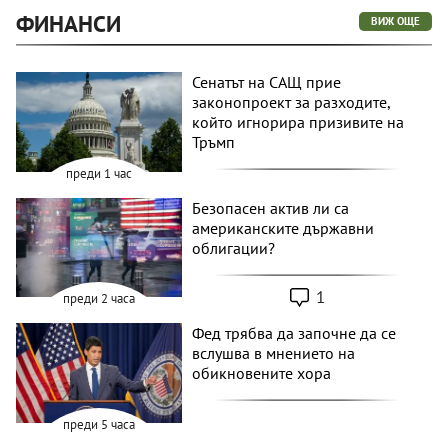
ФИНАНСИ
ВИЖ ОЩЕ
Сенатът на САЩ прие
законопроект за разходите,
който игнорира призивите на
Тръмп
преди 1 час
Безопасен актив ли са
американските държавни
облигации?
1
преди 2 часа
Фед трябва да започне да се
вслушва в мнението на
обикновените хора
преди 5 часа