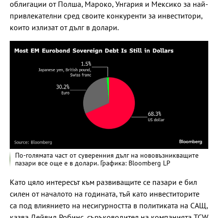
облигации от Полша, Мароко, Унгария и Мексико за най-
привлекателни сред своите конкуренти за инвеститори,
които излизат от дълг в долари.
По-голямата част от суверенния дълг на нововъзникващите
пазари все още е в долари. Графика: Bloomberg LP
Като цяло интересът към развиващите се пазари е бил
силен от началото на годината, тъй като инвеститорите
са под влиянието на несигурността в политиката на САЩ,
казва Дейвид Робинс, съръководител на компанията TCW