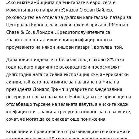
„Ако имате амбицията да емитирате в евро, сега е
моментът да го направите“, казва Стефан Вайлер,
ръководител на отдела за дългови капиталови пазари за
Централна Европа, Близкия изток и Африка в JPMorgan
Chase & Co. в Лондон. „Кредитополучателите са
значително по-активни в диверсифицирането и
проучването на някои нишови пазари“, допълва той.
Доларовият индекс е отбелязал спад с около 8% тази
година, като паричните ръководители преосмислят
дългогодишната си силна експозиция към американски
активи, тъй като политиките за налагане на мита на
президента Доналд Тръмп и ударите по Федералния
резерв разтърсват пазарите. Наблюдават се признаци на
отслабващо търсене на зелената валута, а ниските хедж
коефициенти – защита срещу волатилността на валутите,
сочат, че могат да се очакват още понижения.
Компании и правителства от развиващите се икономики
са продали дълг за 89 млрд. евро, даноминиран в евро