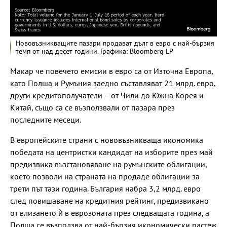
Нововъзникващите пазари продават дълг в евро с най-бързия
темп от над десет години. Графика: Bloomberg LP
Макар че повечето емисии в евро са от Източна Европа,
като Полша и Румъния заедно съставляват 21 млрд. евро,
други кредитополучатели – от Чили до Южна Корея и
Китай, също са се възползвали от пазара през
последните месеци.
В европейските страни с нововъзникваща икономика
победата на центристки кандидат на изборите през май
предизвика възстановяване на румънските облигации,
което позволи на страната на продаде облигации за
трети път тази година. България набра 3,2 млрд. евро
след повишаване на кредитния рейтинг, предизвикано
от влизането ѝ в еврозоната през следващата година, а
Полша се възползва от най-бързия икономически растеж