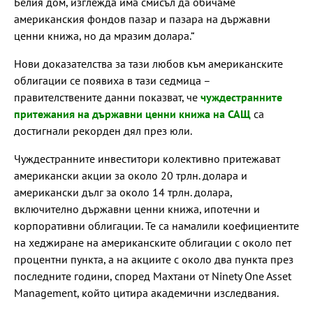
Белия дом, изглежда има смисъл да обичаме
американския фондов пазар и пазара на държавни
ценни книжа, но да мразим долара.“
Нови доказателства за тази любов към американските
облигации се появиха в тази седмица –
правителствените данни показват, че
чуждестранните
притежания на държавни ценни книжа на САЩ
са
достигнали рекорден дял през юли.
Чуждестранните инвеститори колективно притежават
американски акции за около 20 трлн. долара и
американски дълг за около 14 трлн. долара,
включително държавни ценни книжа, ипотечни и
корпоративни облигации. Те са намалили коефициентите
на хеджиране на американските облигации с около пет
процентни пункта, а на акциите с около два пункта през
последните години, според Махтани от Ninety One Asset
Management, който цитира академични изследвания.