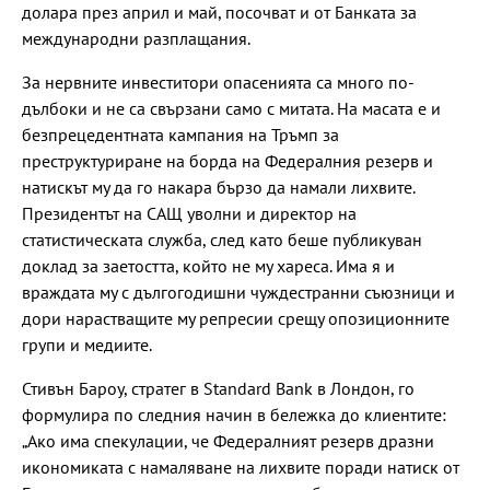
долара през април и май, посочват и от Банката за
международни разплащания.
За нервните инвеститори опасенията са много по-
дълбоки и не са свързани само с митата. На масата е и
безпрецедентната кампания на Тръмп за
преструктуриране на борда на Федералния резерв и
натискът му да го накара бързо да намали лихвите.
Президентът на САЩ уволни и директор на
статистическата служба, след като беше публикуван
доклад за заетостта, който не му хареса. Има я и
враждата му с дългогодишни чуждестранни съюзници и
дори нарастващите му репресии срещу опозиционните
групи и медиите.
Стивън Бароу, стратег в Standard Bank в Лондон, го
формулира по следния начин в бележка до клиентите:
„Ако има спекулации, че Федералният резерв дразни
икономиката с намаляване на лихвите поради натиск от