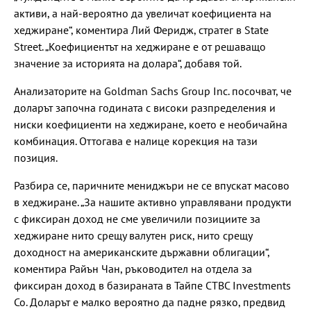
активи, а най-вероятно да увеличат коефициента на
хеджиране“, коментира Лий Феридж, стратег в State
Street. „Коефициентът на хеджиране е от решаващо
значение за историята на долара“, добавя той.
Анализаторите на Goldman Sachs Group Inc. посочват, че
доларът започна годината с високи разпределения и
ниски коефициенти на хеджиране, което е необичайна
комбинация. Оттогава е налице корекция на тази
позиция.
Разбира се, паричните мениджъри не се впускат масово
в хеджиране. „За нашите активно управлявани продукти
с фиксиран доход не сме увеличили позициите за
хеджиране нито срещу валутен риск, нито срещу
доходност на американските държавни облигации“,
коментира Райън Чан, ръководител на отдела за
фиксиран доход в базираната в Тайпе CTBC Investments
Co. Доларът е малко вероятно да падне рязко, предвид