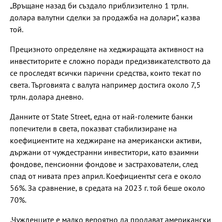
„Връщане назад би създало приблизително 1 трлн.
долара валутни сделки за продажба на долари“, казва
той.
Прецизното определяне на хеджиращата активност на
инвеститорите е сложно поради предизвикателството да
се проследят всички парични средства, които текат по
света. Търговията с валута например достига около 7,5
трлн. долара дневно.
Данните от State Street, една от най-големите банки
попечители в света, показват стабилизиране на
коефициентите на хеджиране на американски активи,
държани от чуждестранни инвеститори, като взаимни
фондове, пенсионни фондове и застрахователи, след
спад от нивата през април. Коефициентът сега е около
56%. За сравнение, в средата на 2023 г. той беше около
70%.
„Чужденците е малко вероятно да продават американски