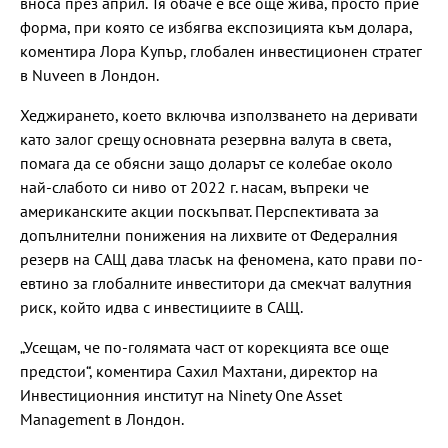
вноса през април. Тя обаче е все още жива, просто прие
форма, при която се избягва експозицията към долара,
коментира Лора Купър, глобален инвестиционен стратег
в Nuveen в Лондон.
Хеджирането, което включва използването на деривати
като залог срещу основната резервна валута в света,
помага да се обясни защо доларът се колебае около
най-слабото си ниво от 2022 г. насам, въпреки че
американските акции поскъпват. Перспективата за
допълнителни понижения на лихвите от Федералния
резерв на САЩ дава тласък на феномена, като прави по-
евтино за глобалните инвеститори да смекчат валутния
риск, който идва с инвестициите в САЩ.
„Усещам, че по-голямата част от корекцията все още
предстои“, коментира Сахил Махтани, директор на
Инвестиционния институт на Ninety One Asset
Management в Лондон.