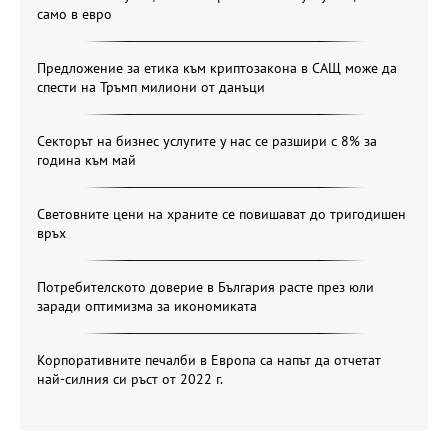
само в евро
Предложение за етика към криптозакона в САЩ може да
спести на Тръмп милиони от данъци
Секторът на бизнес услугите у нас се разшири с 8% за
година към май
Световните цени на храните се повишават до тригодишен
връх
Потребителското доверие в България расте през юли
заради оптимизма за икономиката
Корпоративните печалби в Европа са напът да отчетат
най-силния си ръст от 2022 г.