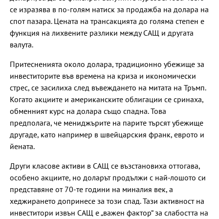
се изразява в по-голям натиск за продажба на долара на
спот пазара. Цената на трансакцията до голяма степен е
функция на лихвените разлики между САЩ и другата
валута.
Притесненията около долара, традиционно убежище за
инвеститорите във времена на криза и икономически
стрес, се засилиха след въвеждането на митата на Тръмп.
Когато акциите и американските облигации се сринаха,
обменният курс на долара също спадна. Това
предполага, че мениджърите на парите търсят убежище
другаде, като например в швейцарския франк, еврото и
йената.
Други класове активи в САЩ се възстановиха оттогава,
особено акциите, но доларът продължи с най-лошото си
представяне от 70-те години на миналия век, а
хеджирането допринесе за този спад. Тази активност на
инвеститори извън САЩ е „важен фактор“ за слабостта на