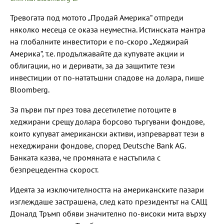
Тревогата под мотото „Продай Америка“ отпреди
няколко месеца се оказа неуместна. Истинската мантра
на глобалните инвеститори е по-скоро „Хеджирай
Америка“, т.е. продължавайте да купувате акции и
облигации, но и деривати, за да защитите тези
инвестиции от по-нататъшни спадове на долара, пише
Bloomberg.
За първи път през това десетилетие потоците в
хеджирани срещу долара борсово търгувани фондове,
които купуват американски активи, изпреварват тези в
нехеджирани фондове, според Deutsche Bank AG.
Банката казва, че промяната е настъпила с
безпрецедентна скорост.
Идеята за изключителността на американските пазари
изглеждаше застрашена, след като президентът на САЩ
Доналд Тръмп обяви значително по-високи мита върху