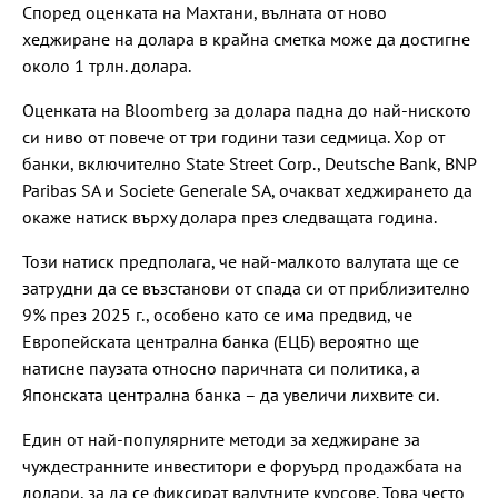
Според оценката на Махтани, вълната от ново
хеджиране на долара в крайна сметка може да достигне
около 1 трлн. долара.
Оценката на Bloomberg за долара падна до най-ниското
си ниво от повече от три години тази седмица. Хор от
банки, включително State Street Corp., Deutsche Bank, BNP
Paribas SA и Societe Generale SA, очакват хеджирането да
окаже натиск върху долара през следващата година.
Този натиск предполага, че най-малкото валутата ще се
затрудни да се възстанови от спада си от приблизително
9% през 2025 г., особено като се има предвид, че
Европейската централна банка (ЕЦБ) вероятно ще
натисне паузата относно паричната си политика, а
Японската централна банка – да увеличи лихвите си.
Един от най-популярните методи за хеджиране за
чуждестранните инвеститори е форуърд продажбата на
долари, за да се фиксират валутните курсове. Това често