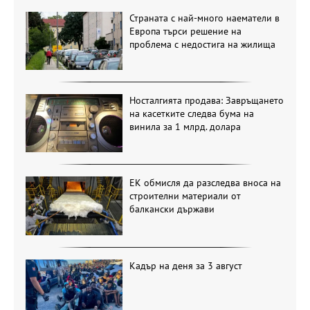
Страната с най-много наематели в
Европа търси решение на
проблема с недостига на жилища
Носталгията продава: Завръщането
на касетките следва бума на
винила за 1 млрд. долара
ЕК обмисля да разследва вноса на
строителни материали от
балкански държави
Кадър на деня за 3 август