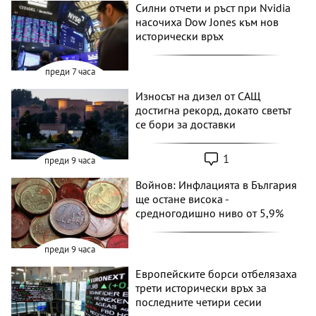
Силни отчети и ръст при Nvidia
насочиха Dow Jones към нов
исторически връх
преди 7 часа
Износът на дизел от САЩ
достигна рекорд, докато светът
се бори за доставки
1
преди 9 часа
Войнов: Инфлацията в България
ще остане висока -
средногодишно ниво от 5,9%
преди 9 часа
Европейските борси отбелязаха
трети исторически връх за
последните четири сесии