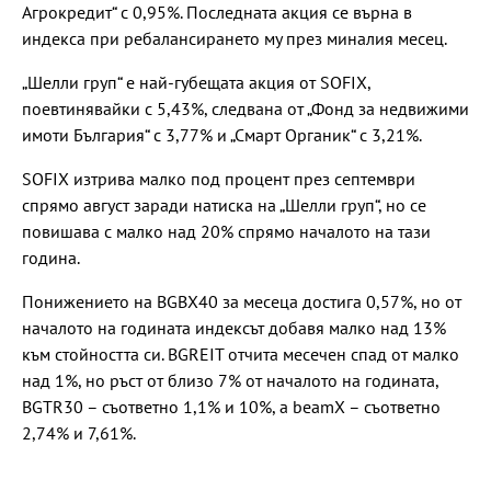
Агрокредит“ с 0,95%. Последната акция се върна в
индекса при ребалансирането му през миналия месец.
„Шелли груп“ е най-губещата акция от SOFIX,
поевтинявайки с 5,43%, следвана от „Фонд за недвижими
имоти България“ с 3,77% и „Смарт Органик“ с 3,21%.
SOFIX изтрива малко под процент през септември
спрямо август заради натиска на „Шелли груп“, но се
повишава с малко над 20% спрямо началото на тази
година.
Понижението на BGBX40 за месеца достига 0,57%, но от
началото на годината индексът добавя малко над 13%
към стойността си. BGREIT отчита месечен спад от малко
над 1%, но ръст от близо 7% от началото на годината,
BGTR30 – съответно 1,1% и 10%, а beamX – съответно
2,74% и 7,61%.