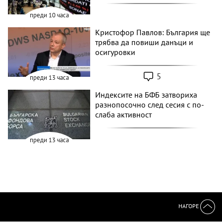
преди 10 часа
Кристофор Павлов: България ще
трябва да повиши данъци и
осигуровки
5
преди 13 часа
Индексите на БФБ затвориха
разнопосочно след сесия с по-
слаба активност
преди 13 часа
НАГОРЕ