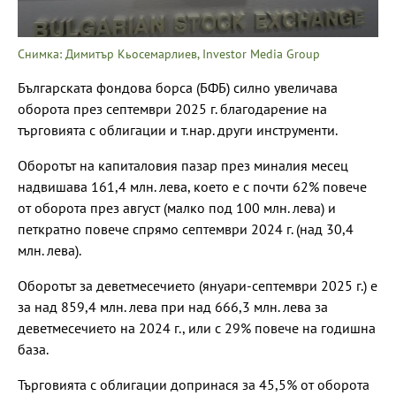
Снимка: Димитър Кьосемарлиев, Investor Media Group
Българската фондова борса (БФБ) силно увеличава
оборота през септември 2025 г. благодарение на
търговията с облигации и т.нар. други инструменти.
Оборотът на капиталовия пазар през миналия месец
надвишава 161,4 млн. лева, което е с почти 62% повече
от оборота през август (малко под 100 млн. лева) и
петкратно повече спрямо септември 2024 г. (над 30,4
млн. лева).
Оборотът за деветмесечието (януари-септември 2025 г.) е
за над 859,4 млн. лева при над 666,3 млн. лева за
деветмесечието на 2024 г., или с 29% повече на годишна
база.
Търговията с облигации допринася за 45,5% от оборота