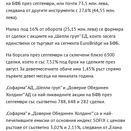
на БФБ през септември, или почти 73,5 млн. лева,
следвана от другите инструменти с 27,6% (44,55 млн.
лева).
Малко под 16% от оборота (25,15 млн. лева) се формира
от сделки с акциите на „Шелли груп“ ЕД, които засега
единствени се търгуват на сегмента EuroBridge на БФБ.
На борсата през септември са сключени близо 6300
сделки, което е със 7,52% под броя на сделките през
август. За деветмесечието обаче има 1,45% ръст спрямо
първите девет месеца на миналата година.
„Софарма“ АД, „Шелли груп“ и „Доверие Обединен
Холдинг“ АД са най-ликвидните акции на БФБ през
септември със съответно 788, 648 и 282 сделки.
„Софарма“ и „Доверие Обединен Холдинг“ са и най-
печелившите емисии от основния индекс SOFIX с ценови
ръстове от съответно 3,02% и 2,15%, следвани от „Елана