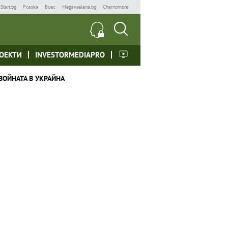
Start.bg
Posoka
Boec
Megavselena.bg
Chernomore
ОЕКТИ
INVESTORMEDIAPRO
ВОЙНАТА В УКРАЙНА