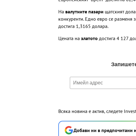
На
валутните пазари
щатският дола
конкуренти. Едно евро се разменя з
достига 1,3165 долара.
Цената на
златото
достига 4 127 до
Всяка новина е актив, следете Inves
Добави ни в предпочитани 