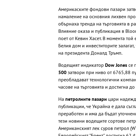
Америкаските фондови пазари затво
намаление на основния лихвен про
обърнаха тренда на търговията в р
Влияние оказа и публикация в Bloo
поет от Кевин Хасет. В момента то
Белия дом и инвеститорите залагат, 
на президента Доналд Тръмп.
Водещият индикатор
Dow Jones
се 
500
затвори при ниво от 6765,88 пун
преобладават технологични компан
часове на търговията и достигна до
На
петролните пазари
цари надежда
публикации, че Украйна е дала съг
преработен и има да бъдат уточнен
тези новини водещите сортове петро
Американският лек суров петрол (WT
Европейският "Брент" достигна 62,4