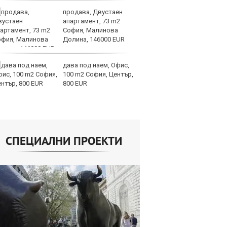
продава, Двустаен
Ис
апартамент, 73 m2
па
София, Малинова
о
Долина, 146000 EUR
дава под наем, Офис,
В
100 m2 София, Център,
ик
800 EUR
но
СПЕЦИАЛНИ ПРОЕКТИ