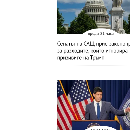
преди 21 часа
Сенатът на САЩ прие законоп
за разходите, който игнорира
призивите на Тръмп