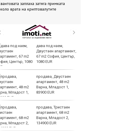
вантовата заплаха затяга примката
коло врата на криптовалутите
дава под наем,
Ис
Двустаен апартамент,
ст
67 m2 София, Център,
о
1080 EUR
у
продава, Двустаен
Н
апартамент, 48 m2
Be
Варна, Младост 1,
за
83900 EUR
па
Бъфет
продава, Тристаен
Ир
апартамент, 68 m2
от
Варна, Младост 2,
за
134900 EUR
О