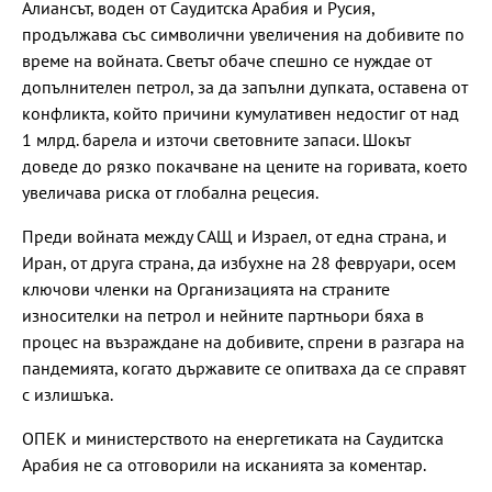
Алиансът, воден от Саудитска Арабия и Русия,
продължава със символични увеличения на добивите по
време на войната. Светът обаче спешно се нуждае от
допълнителен петрол, за да запълни дупката, оставена от
конфликта, който причини кумулативен недостиг от над
1 млрд. барела и източи световните запаси. Шокът
доведе до рязко покачване на цените на горивата, което
увеличава риска от глобална рецесия.
Преди войната между САЩ и Израел, от една страна, и
Иран, от друга страна, да избухне на 28 февруари, осем
ключови членки на Организацията на страните
износителки на петрол и нейните партньори бяха в
процес на възраждане на добивите, спрени в разгара на
пандемията, когато държавите се опитваха да се справят
с излишъка.
ОПЕК и министерството на енергетиката на Саудитска
Арабия не са отговорили на исканията за коментар.