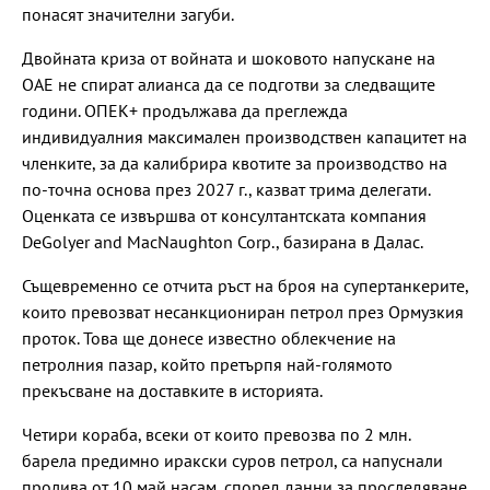
понасят значителни загуби.
Двойната криза от войната и шоковото напускане на
ОАЕ не спират алианса да се подготви за следващите
години. ОПЕК+ продължава да преглежда
индивидуалния максимален производствен капацитет на
членките, за да калибрира квотите за производство на
по-точна основа през 2027 г., казват трима делегати.
Оценката се извършва от консултантската компания
DeGolyer and MacNaughton Corp., базирана в Далас.
Същевременно се отчита ръст на броя на супертанкерите,
които превозват несанкциониран петрол през Ормузкия
проток. Това ще донесе известно облекчение на
петролния пазар, който претърпя най-голямото
прекъсване на доставките в историята.
Четири кораба, всеки от които превозва по 2 млн.
барела предимно иракски суров петрол, са напуснали
пролива от 10 май насам, според данни за проследяване