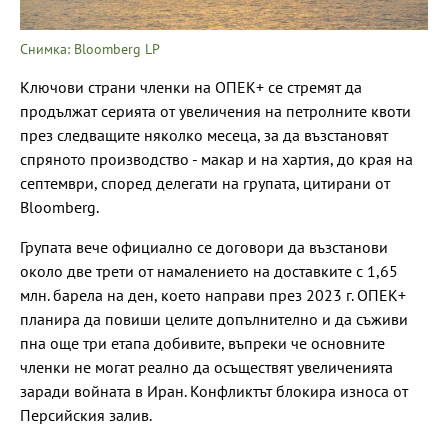
Снимка: Bloomberg LP
Ключови страни членки на ОПЕК+ се стремят да
продължат серията от увеличения на петролните квоти
през следващите няколко месеца, за да възстановят
спряното производство - макар и на хартия, до края на
септември, според делегати на групата, цитирани от
Bloomberg.
Групата вече официално се договори да възстанови
около две трети от намалението на доставките с 1,65
млн. барела на ден, което направи през 2023 г. ОПЕК+
планира да повиши целите допълнително и да съживи
пна още три етапа добивите, въпреки че основните
членки не могат реално да осъществят увеличенията
заради войната в Иран. Конфликтът блокира износа от
Персийския залив.