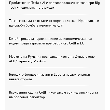
Проблемът на Tesla с AI е противоположен на този при Big
Tech – недостатъчно разходи
Тръмп може да се откаже от ядрена сделка - Иран едва ли
ще сглоби бомба в неговия мандат
Китай прокарва червени линии за икономическия си
модел преди търговски преговори със САЩ и ЕС
Мерките на Румъния повишиха нивото на Дунав около
АЕЦ "Черна вода" с 4 см
Горещите фондови пазари в Европа наелектризират
инвеститорите
Върховният съд на САЩ тихомълком уби независимостта
на борсовия регулатор