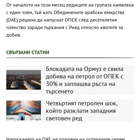
От началото на този месец редиците на групата намаляха
с един член, тъй като Обединените арабски емирства
(ОАЕ) решиха да напуснат ОПЕК след десетилетия
членство заради търкания с Рияд относно квотите за
добив.
СВЪРЗАНИ СТАТИИ
Блокадата на Ормуз е свила
добива на петрол от ОПЕК с
30% и заплашва ръста на
търсенето
Четвъртият петролен шок,
който разклати западния
световен ред
Напускането на ОАЕ не попречи на останалите седем