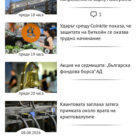
1
преди 18 часа
Ударът срещу Coinkite показа, че
защитата на биткойн се оказва
трудно начинание
преди 19 часа
Акция на седмицата: „Българска
фондова борса“ АД
преди 20 часа
Квантовата заплаха затяга
примката около врата на
криптовалутите
08.08.2026