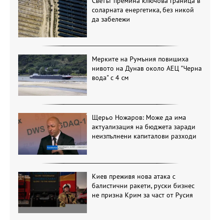
Светът премина ключова граница в
соларната енергетика, без никой
да забележи
Мерките на Румъния повишиха
нивото на Дунав около АЕЦ "Черна
вода" с 4 см
Щерьо Ножаров: Може да има
актуализация на бюджета заради
неизпълнени капиталови разходи
Киев преживя нова атака с
балистични ракети, руски бизнес
не призна Крим за част от Русия