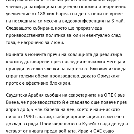
членки да ратифицират още едно скромно и теоретично
увеличение от 188 хил. барела на ден за юни по време
на последната си месечна видеоконференция на 3 май.
Следващото събиране, което ще преразгледа
производствената политика за юли и евентуално след
това, е насрочено за 7 юни.
Войната в момента пречи на коалицията да реализира
квотите, договорени през последните няколко месеца и
принуди няколко членки на картела от Близкия изток да
спрат големи обеми производство, докато Ормузкият
проток е ефективно блокиран.
Саудитска Арабия съобщи на секретариата на ОПЕК във
Виена, че производството ѝ е спаднало още повече през
април до 6,3 млн. барела на ден, което е най-ниското
ниво от 1990 г. насам, съобщи организацията в месечен
доклад в сряда. Производството на Кувейт спада до една
четвърт от нивата преди войната. Ирак и ОАЕ също