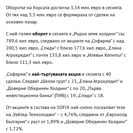
Оборотът на борсата достигна 3,54 млн. евро в сесията.
От тях над 3,3 млн. евро се формираха от сделки на
основен пазар.
С най-голям
оборот
в сесията е „Родна земя холдинг“ със
789,6 хил. евро, следвано от акциите на „Софарма“ с над
200,5 хил. евро, „Спиди“ с близо 177,6 хил. евро, „Елана
Агрокредит“ с почти 133,8 хил. евро и „Илевън Кепитъл“ с
близо 111,3 хил. евро.
„Софарма“ е
най-търгуваната акция
в сесията с 40
сделки. Следват „Шелли груп“ с 23, „Елана Агрокредит“ и
„Доверие Обединен Холдинг“ с по 20, „Първа
инвестиционна банка“ (ПИБ) с 19, „Спиди“ с 18.
От акциите в състава на SOFIX най-силно поскъпват тези
на „Уайзър Технолоджи“ – с 4,76%, следвани от „Еврохолд
България“ с ръст от 1,89% и „Доверие Обединен Холдинг“
с 1,72%.