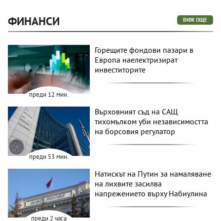
ФИНАНСИ
ВИЖ ОЩЕ
Горещите фондови пазари в
Европа наелектризират
инвеститорите
преди 12 мин.
Върховният съд на САЩ
тихомълком уби независимостта
на борсовия регулатор
преди 53 мин.
Натискът на Путин за намаляване
на лихвите засилва
напрежението върху Набиулина
преди 2 часа