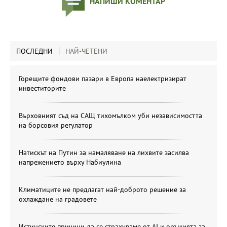
НАПИШИ КОМЕНТАР
ПОСЛЕДНИ
НАЙ-ЧЕТЕНИ
Горещите фондови пазари в Европа наелектризират
инвеститорите
Върховният съд на САЩ тихомълком уби независимостта
на борсовия регулатор
Натискът на Путин за намаляване на лихвите засилва
напрежението върху Набиулина
Климатиците не предлагат най-доброто решение за
охлаждане на градовете
Истинските причини да се страхуваме от AI и оръжията за