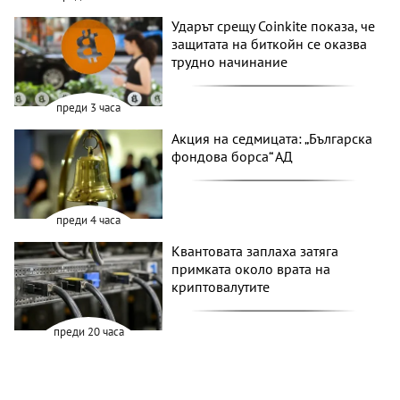
Ударът срещу Coinkite показа, че
защитата на биткойн се оказва
трудно начинание
преди 3 часа
Акция на седмицата: „Българска
фондова борса“ АД
преди 4 часа
Квантовата заплаха затяга
примката около врата на
криптовалутите
преди 20 часа