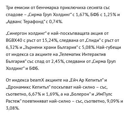
Три емисии от бенчмарка приключиха сесията със
спадове – „Сирма Груп Холдинг“ с 1,67%, БФБ с 1,25% и
„Адванс Терафонд“ с 0,74%.
„Синергон холдинг“ е най-поскъпващата акция от
BGBX40 с ръст от 15,24%, следвана от „Спиди“ с ръст от
6,32% и „Зърнени храни България“ с 5,08%. Най-губещи
от индекса са акциите на „Телематик Интерактив
България“ със спад от 2,45%, следвани от „Сирма Груп
Холдинг“ и БФБ.
От индекса beamX акциите на „Ейч Ар Кепитъл“ и
„Дронамикс Кепитъл“ поскъпват най-силно – със,
съответно, 6,67% и 1,69%, а на „Болерон“ и „ИмПулс
Растеж“ поевтиняват най-силно – със, съответно, 9,09% и
3,08%.