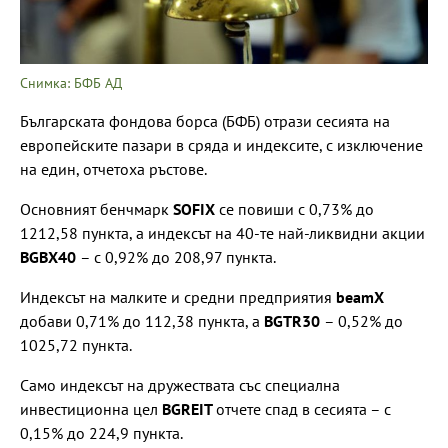
Снимка: БФБ АД
Българската фондова борса (БФБ) отрази сесията на
европейските пазари в сряда и индексите, с изключение
на един, отчетоха ръстове.
Основният бенчмарк
SOFIX
се повиши с 0,73% до
1212,58 пункта, а индексът на 40-те най-ликвидни акции
BGBX40
– с 0,92% до 208,97 пункта.
Индексът на малките и средни предприятия
beamX
добави 0,71% до 112,38 пункта, а
BGTR30
– 0,52% до
1025,72 пункта.
Само индексът на дружествата със специална
инвестиционна цел
BGREIT
отчете спад в сесията – с
0,15% до 224,9 пункта.