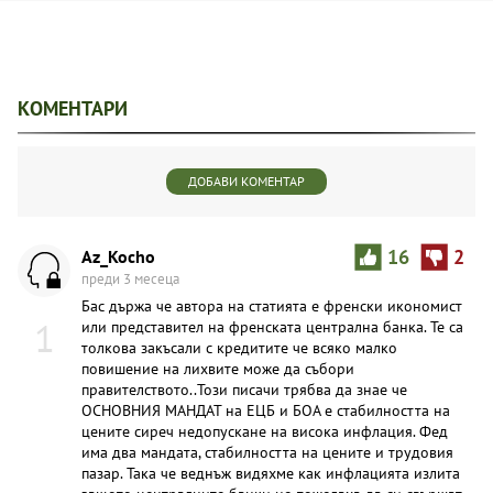
КОМЕНТАРИ
ДОБАВИ КОМЕНТАР
Az_Kocho
16
2
преди 3 месеца
Бас държа че автора на статията е френски икономист
1
или представител на френската централна банка. Те са
толкова закъсали с кредитите че всяко малко
повишение на лихвите може да събори
правителството..Този писачи трябва да знае че
ОСНОВНИЯ МАНДАТ на ЕЦБ и БОА е стабилността на
цените сиреч недопускане на висока инфлация. Фед
има два мандата, стабилността на цените и трудовия
пазар. Така че веднъж видяхме как инфлацията излита