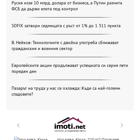
Русия иззе 10 млрд. долара от бизнеса, а Путин разчита
ФСБ да държи елита под контрол
SOFIX затвори седмицата с ръст от 1% до 1 311 пункта
В. Нейков: Технологиите с двойна употреба сближават
гражданския и военния сектор
Европейските акции продължават успешната си серия пети
пореден ден
Пазарът на труда у нас се охлажда: Къде са най-големи
спадовете?
и
продава, Къща, 210 m2 Пловдив