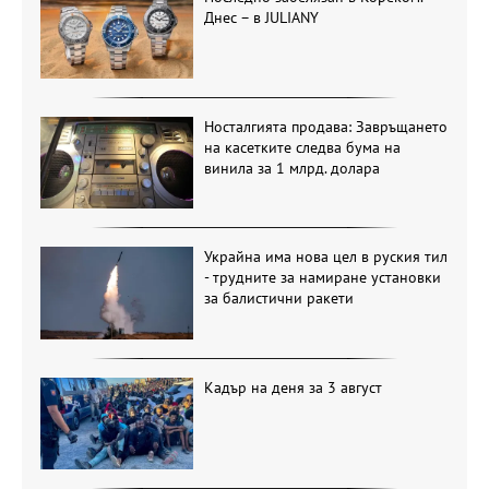
Днес – в JULIANY
Носталгията продава: Завръщането
на касетките следва бума на
винила за 1 млрд. долара
Украйна има нова цел в руския тил
- трудните за намиране установки
за балистични ракети
Кадър на деня за 3 август