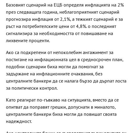
Базовият сценарий на ЕЦБ определя инфлацията на 2%
през следващата година, неблагоприятният сценарий
прогнозира инфлация от 2,1%, а тежкият сценарий е за
ръст на потребителските цени от 4,8%. о последният
сигнализира за необходимостта от повишаване на
лихвените проценти.
Ако са подкрепени от непоколебим ангажимент за
постигане на инфлационната цел в средносрочен план,
подобни сценарии биха могли да помогнат за
задържане на инфлационните очаквания, без
централните банкери да се налага бързо да дърпат лоста
за политически контрол.
Като реагират по-гъвкаво на ситуацията, вместо да се
опитват да поправят грешки, допуснати в миналото,
централните банкери биха могли да повишат своята
надеждност.
Ако централните банки се съсредоточат върху опитите си