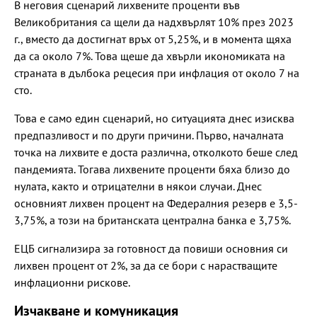
В неговия сценарий лихвените проценти във
Великобритания са щели да надхвърлят 10% през 2023
г., вместо да достигнат връх от 5,25%, и в момента щяха
да са около 7%. Това щеше да хвърли икономиката на
страната в дълбока рецесия при инфлация от около 7 на
сто.
Това е само един сценарий, но ситуацията днес изисква
предпазливост и по други причини. Първо, началната
точка на лихвите е доста различна, отколкото беше след
пандемията. Тогава лихвените проценти бяха близо до
нулата, както и отрицателни в някои случаи. Днес
основният лихвен процент на Федералния резерв е 3,5-
3,75%, а този на британската централна банка е 3,75%.
ЕЦБ сигнализира за готовност да повиши основния си
лихвен процент от 2%, за да се бори с нарастващите
инфлационни рискове.
Изчакване и комуникация