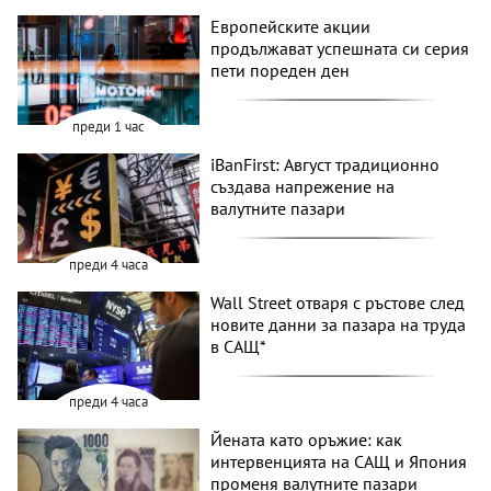
Европейските акции
продължават успешната си серия
пети пореден ден
преди 1 час
iBanFirst: Август традиционно
създава напрежение на
валутните пазари
преди 4 часа
Wall Street отваря с ръстове след
новите данни за пазара на труда
в САЩ*
преди 4 часа
Йената като оръжие: как
интервенцията на САЩ и Япония
променя валутните пазари