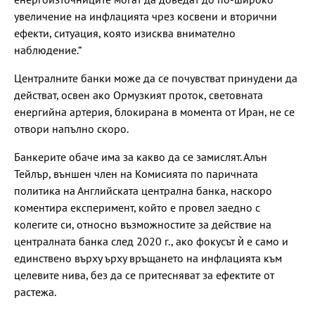
увеличение на инфлацията чрез косвени и вторични
ефекти, ситуация, която изисква внимателно
наблюдение.“
Централните банки може да се почувстват принудени да
действат, освен ако Ормузкият проток, световната
енергийна артерия, блокирана в момента от Иран, не се
отвори напълно скоро.
Банкерите обаче има за какво да се замислят. Алън
Тейлър, външен член на Комисията по паричната
политика на Английската централна банка, наскоро
коментира експеримент, който е провел заедно с
колегите си, относно възможностите за действие на
централната банка след 2020 г., ако фокусът ѝ е само и
единствено върху ърху връщането на инфлацията към
целевите нива, без да се притесняват за ефектите от
растежа.