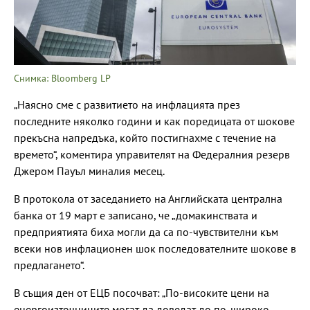
Снимка: Bloomberg LP
„Наясно сме с развитието на инфлацията през
последните няколко години и как поредицата от шокове
прекъсна напредъка, който постигнахме с течение на
времето“, коментира управителят на Федералния резерв
Джером Пауъл миналия месец.
В протокола от заседанието на Английската централна
банка от 19 март е записано, че „домакинствата и
предприятията биха могли да са по-чувствителни към
всеки нов инфлационен шок последователните шокове в
предлагането“.
В същия ден от ЕЦБ посочват: „По-високите цени на
енергоизточниците могат да доведат до по-широко