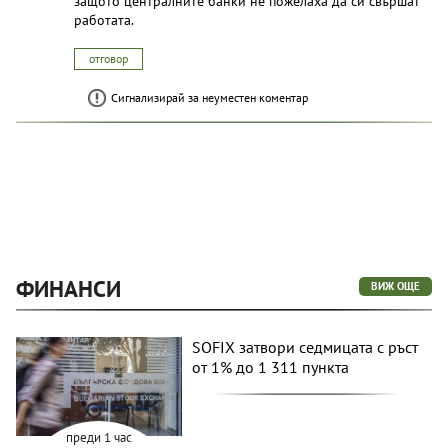
защото централните банки не пожелаха да си свършат
работата.
отговор
Сигнализирай за неуместен коментар
ФИНАНСИ
ВИЖ ОЩЕ
SOFIX затвори седмицата с ръст
от 1% до 1 311 пункта
преди 1 час