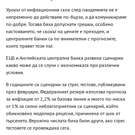
Урокът от инфлационния скок след пандемията не е
непременно да действаме по-бързо, а да комуникираме
по-добре. Тогава бяха допуснати грешки, особено
настояването, че скокът на цените е преходен, и
централните банки са по-внимателни с прогнозите,
които правят този път.
ЕЦБ и Английската централна банка развиха сценарии
какво може да се случи с икономиката при различни
условия.
В годишните си сценарии за стрес тестове, публикувани
през февруари, Федералният резерв използва прогноза
за инфлация от 2,2% за базова линия и много по-ниска
от 1% за силно неблагоприятния си сценарий, който
обикновено моделира рецесия, причинена от шок от
търсенето. Вероятно числата биха били други, ако стрес
тестовете се провеждаха сега.