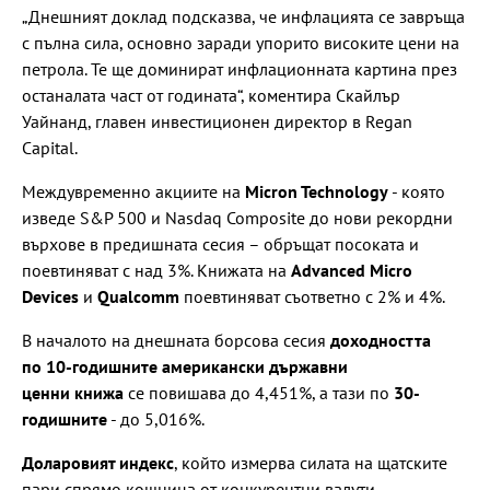
„Днешният доклад подсказва, че инфлацията се завръща
с пълна сила, основно заради упорито високите цени на
петрола. Те ще доминират инфлационната картина през
останалата част от годината“, коментира Скайлър
Уайнанд, главен инвестиционен директор в Regan
Capital.
Междувременно акциите на
Micron Technology
- която
изведе S&P 500 и Nasdaq Composite до нови рекордни
върхове в предишната сесия – обръщат посоката и
поевтиняват с над 3%. Книжата на
Advanced Micro
Devices
и
Qualcomm
поевтиняват съответно с 2% и 4%.
В началото на днешната борсова сесия
доходността
по 10-годишните американски държавни
ценни книжа
се повишава до 4,451%, а тази по
30-
годишните
- до 5,016%.
Доларовият индекс
, който измерва силата на щатските
пари спрямо кошница от конкурентни валути,