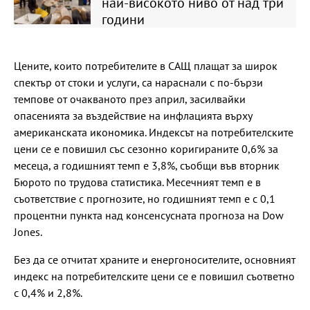
най-високото ниво от над три
години
Цените, които потребителите в САЩ плащат за широк
спектър от стоки и услуги, са нараснали с по-бързи
темпове от очакваното през април, засилвайки
опасенията за въздействие на инфлацията върху
американската икономика. Индексът на потребителските
цени се е повишил със сезонно коригираните 0,6% за
месеца, а годишният темп е 3,8%, съобщи във вторник
Бюрото по трудова статистика. Месечният темп е в
съответствие с прогнозите, но годишният темп е с 0,1
процентни пункта над консенсусната прогноза на Dow
Jones.
Без да се отчитат храните и енергоносителите, основният
индекс на потребителските цени се е повишил съответно
с 0,4% и 2,8%.