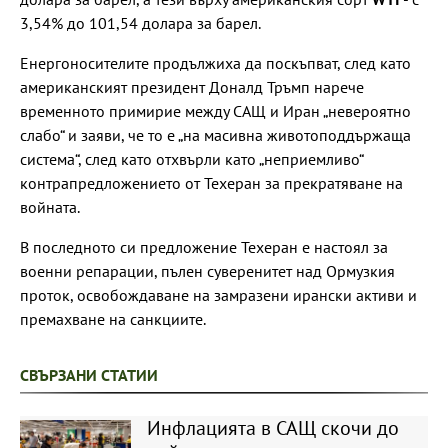
3,54% до 101,54 долара за барел.
Енергоносителите продължиха да поскъпват, след като
американският президент Доналд Тръмп нарече
временното примирие между САЩ и Иран „невероятно
слабо“ и заяви, че то е „на масивна животоподдържаща
система“, след като отхвърли като „неприемливо“
контрапредложението от Техеран за прекратяване на
войната.
В последното си предложение Техеран е настоял за
военни репарации, пълен суверенитет над Ормузкия
проток, освобождаване на замразени ирански активи и
премахване на санкциите.
СВЪРЗАНИ СТАТИИ
Инфлацията в САЩ скочи до