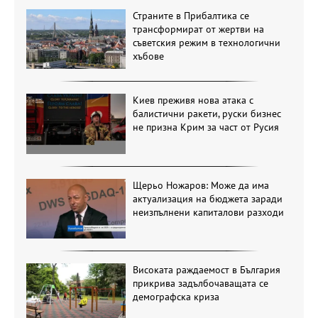
Страните в Прибалтика се
трансформират от жертви на
съветския режим в технологични
хъбове
Киев преживя нова атака с
балистични ракети, руски бизнес
не призна Крим за част от Русия
Щерьо Ножаров: Може да има
актуализация на бюджета заради
неизпълнени капиталови разходи
Високата раждаемост в България
прикрива задълбочаващата се
демографска криза