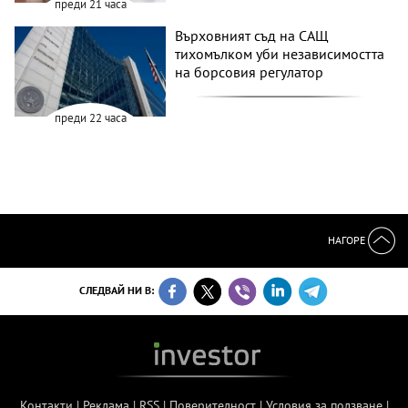
преди 21 часа
Върховният съд на САЩ
тихомълком уби независимостта
на борсовия регулатор
преди 22 часа
НАГОРЕ
СЛЕДВАЙ НИ В:
Контакти
|
Реклама
|
RSS
|
Поверителност
|
Условия за ползване
|