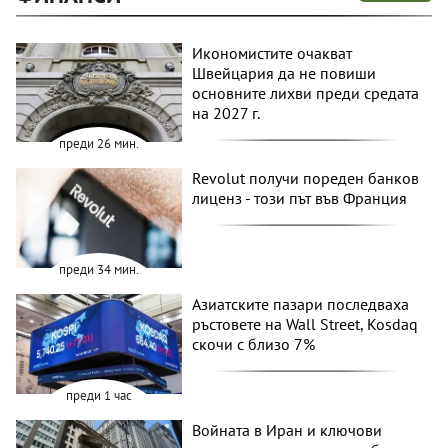
Икономистите очакват
Швейцария да не повиши
основните лихви преди средата
на 2027 г.
преди 26 мин.
Revolut получи пореден банков
лиценз - този път във Франция
преди 34 мин.
Азиатските пазари последваха
ръстовете на Wall Street, Kosdaq
скочи с близо 7%
преди 1 час
Войната в Иран и ключови