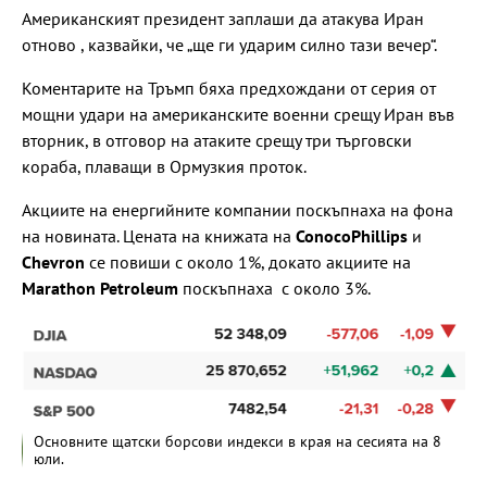
Американският президент заплаши да атакува Иран
отново , казвайки, че „ще ги ударим силно тази вечер“.
Коментарите на Тръмп бяха предхождани от серия от
мощни удари на американските военни срещу Иран във
вторник, в отговор на атаките срещу три търговски
кораба, плаващи в Ормузкия проток.
Акциите на енергийните компании поскъпнаха на фона
на новината. Цената на книжата на
ConocoPhillips
и
Chevron
се повиши с около 1%, докато акциите на
Marathon Petroleum
поскъпнаха с около 3%.
Основните щатски борсови индекси в края на сесията на 8
юли.