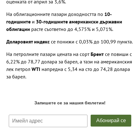
оценката от април за 3,6%.
На облигационните пазари доходността по
10-
годишните
и
30-годишните американски държавни
облигации
расте съответно до 4,575% и 5,071%.
Доларовият индекс
се понижи с 0,03% до 100,99 пункта.
На петролните пазари цената на сорт
Брент
се повиши с
6,22% до 78,77 долара за барел, а тази на американския
лек петрол
WTI
напредна с 5,34 на сто до 74,28 долара
за барел.