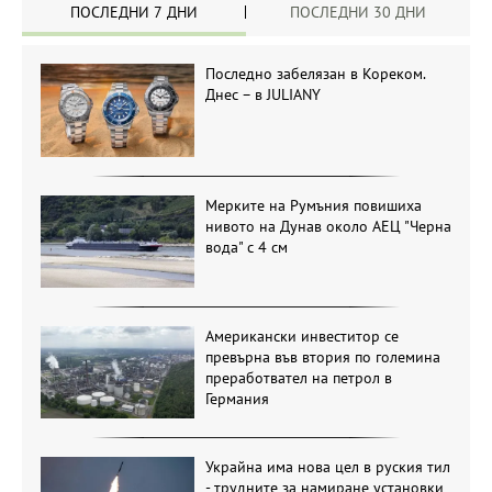
ПОСЛЕДНИ 7 ДНИ
ПОСЛЕДНИ 30 ДНИ
Последно забелязан в Кореком.
Днес – в JULIANY
Мерките на Румъния повишиха
нивото на Дунав около АЕЦ "Черна
вода" с 4 см
Американски инвеститор се
превърна във втория по големина
преработвател на петрол в
Германия
Украйна има нова цел в руския тил
- трудните за намиране установки