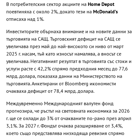
В потребителския сектор акциите на
Home Depot
поевтиняха с около 2%, докато тези на
McDonald’s
отписаха над 1%.
Инвеститорите обърнаха внимание и на новите данни за
търговията на САЩ. Търговският дефицит на САЩ се
увеличава през май до най-високото си ниво от март
2025 г. насам, тъй като износът намалява, а вносът се
увеличава. Негативният резултат в търговията със стоки и
услуги расте с 42,2% спрямо предходния месец до 77,6
млрд. долара, показаха данни на Министерството на
търговията. Анкетирани от Bloomberg икономисти
очакваха дефицит от 78,4 млрд. долара.
Междувременно Международният валутен фонд
прогнозира, че ръстът на световната икономика за 2026
г. ще се охлади до 3% от очакваните по-рано през април
3,1%. За 2027 г. Фондът очаква разширяване от 3,4%,
което също представлява низходяща ревизия спрямо