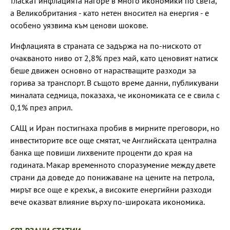
тласкат инфлацията нагоре в много икономики по света,
а Великобритания - като нетен вносител на енергия - е
особено уязвима към ценови шокове.
Инфлацията в страната се задържа на по-ниското от
очакваното ниво от 2,8% през май, като ценовият натиск
беше движен основно от нарастващите разходи за
горива за транспорт. В същото време данни, публикувани
миналата седмица, показаха, че икономиката се е свила с
0,1% през април.
САЩ и Иран постигнаха пробив в мирните преговори, но
инвеститорите все още смятат, че Английската централна
банка ще повиши лихвените проценти до края на
годината. Макар временното споразумение между двете
страни да доведе до понижаване на цените на петрола,
мирът все още е крехък, а високите енергийни разходи
вече оказват влияние върху по-широката икономика.