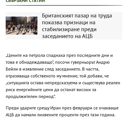
СВЪРЗАНИ СТАТИИ
Британският пазар на труда
показва признаци на
стабилизиране преди
заседанието на АЦБ
„Цените на петрола спаднаха през последните дни и
това е обнадеждаващо“, посочи гуверньорът Андрю
Бейли в изявление след заседанието. В частта,
отразяваща собственото му мнение, той добави, че
„ситуацията остава непредсказуема и съществува реален
риск енергийните цени да останат високи за
продължителен период“.
Преди ударите срещу Иран през февруари се очакваше
АЦБ да намали лихвените проценти през тази година.