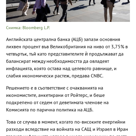
Снимка: Bloomberg L.P.
Английската централна банка (АЦБ) запази основния
лихвен процент във Великобритания на ниво от 3,75% в
четвъртък, тъй като представителите ѝ продължават да
балансират между необходимостта да овладеят
инфлацията, която остава над целевото равнище, и
слабия икономически растеж, предава CNBC.
Решението е в съответствие с очакванията на
икономистите, анкетирани от Ройтерс, и беше
подкрепено от седем от деветимата членове на
Комисията по парична политика на АЦБ.
Това се случва в момент, когато по-високите енергийни
разходи вследствие на войната на САЩ и Израел в Иран