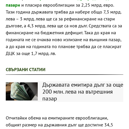
пазари
и пласира еврооблигации за 2,25 млрд. евро.
Тази година държавата трябва да набере общо 7,3 млрд.
лева – 3 млрд. лева ще са за рефинансиране на стари
дългове, а 4,3 млрд. лева ще са нов дълг. Средствата са за
финансиране на бюджетния дефицит. Така до края на
годината не се очаква ново излизане на външния пазар,
а до края на годината по планове трябва да се пласират
ДЦК за още 1,7 млрд. лв.
СВЪРЗАНИ СТАТИИ
Държавата емитира дълг за още
200 млн. лева на вътрешния
пазар
Отчитайки обема на емитираните еврооблигации,
общият размер на държавния дълг ще достигне 34,5