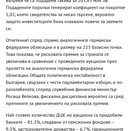
въпреки че са подадени такива за 203,85 млн. лв.
Подадените поръчки генерират коефициент на покритие
1,02, което свидетелства за ниско търсене, вероятно
защото инвеститорите биха очаквали повече за заемите
си.
Отчетеният спред спрямо аналогичните германски
федерални облигации е в размер на 223 базисни точки.
Това показва, че рисковата премия за страната се
увеличава в сравнение с проведените аукциони през
пролетта на аналогични германски федерални
облигации. Общата политическа нестабилност в
България, свързана с чести парламентарни избори, и по-
разхлабената, според служебния финансов министър
Росица Велкова, фискална дисциплина вероятно са сред
причините за увеличението на рисковата премия.
Най-голямо количество ДЦК на аукциона са придобили
банките – 81,3%, следвани от пенсионни фондове –
9,3%, застрахователни дружества – 6,7%, гаранционните