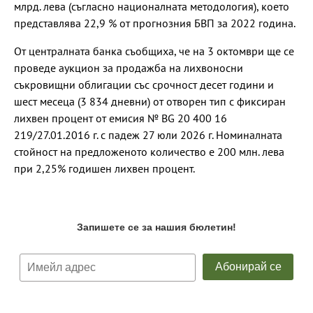
млрд. лева (съгласно националната методология), което
представлява 22,9 % от прогнозния БВП за 2022 година.
От централната банка съобщиха, че на 3 октомври ще се
проведе аукцион за продажба на лихвоносни
съкровищни облигации със срочност десет години и
шест месеца (3 834 дневни) от отворен тип с фиксиран
лихвен процент от емисия № BG 20 400 16
219/27.01.2016 г. с падеж 27 юли 2026 г. Номиналната
стойност на предложеното количество е 200 млн. лева
при 2,25% годишен лихвен процент.