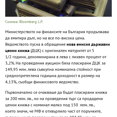
Снимка: Bloomberg L.P.
Министерството на финансите на България продължава
да емитира дълг, но на все по-висока цена.
Ведомството пусна в обращение
нова емисия държавни
ценни книжа
(ДЦК) с оригинален матуритет от 5
1/2 години, деноминирана в лева с лихвен процент от
3,2%. На проведения аукцион бяха пласирани ДЦК за
149,95 млн. лева съвкупна номинална стойност при
среднопретеглена годишна доходност в размер на
4,13%, съобщи финансовото ведомство.
Първоначално се очакваше да бъдат пласирани книжа
за 200 млн. лв., но на проведения търг са продадени
ценни книжа с номинал малко под 150 млн. лв.,
което значи, че МФ е отхвърлило част от поръчките,