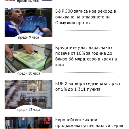
преди 46 мин.
S&P 500 записа нов рекорд в
очакване на отварянето на
Ормузкия проток
преди 9 часа
Кредитите у нас нараснаха с
повече от 16% за година до
близо 66 млрд. евро в края на
юни
преди 10 часа
SOFIX затвори седмицата с ръст
от 1% до 1 311 пункта
преди 13 часа
Европейските акции
продължават успешната си серия