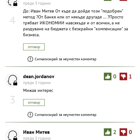
преди 3 години
До: Иван Митев От къде да дойде този "подобрен"
4
метод ?От Банкя или от някъде другаде ... ?Просто
трябват ИКОНОМИИ навсякъде и от всички, а не
раздуване на бюджета с безкрайни "компенсации" за
бизнеса.
отговор
Сигнализирай за неуместен коментар
dean.jordanov
0
1
преди 3 години
Мижав интерес
3
отговор
Сигнализирай за неуместен коментар
Иван Митев
2
0
преди 3 години