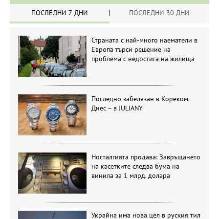
ПОСЛЕДНИ 7 ДНИ
ПОСЛЕДНИ 30 ДНИ
Страната с най-много наематели в
Европа търси решение на
проблема с недостига на жилища
Последно забелязан в Кореком.
Днес – в JULIANY
Носталгията продава: Завръщането
на касетките следва бума на
винила за 1 млрд. долара
Украйна има нова цел в руския тил