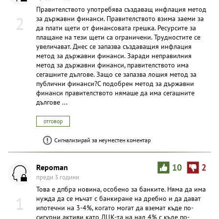
Правителството употребява създаващ инфлация метод
2
за държавни финанси. Правителството взима заеми за
да плати щети от финансовата грешка. Ресурсите за
плащане на тези щети са ограничени. Трудностите се
увеличават. Днес се запазва създаващия инфлация
метод за държавни финанси. Заради неправилния
метод за държавни финанси, правителството има
сегашните дългове. Защо се запазва лошия метод за
публични финанси?С подобрен метод за държавни
финанси правителството нямаше да има сегашните
дългове ...
отговор
Сигнализирай за неуместен коментар
Repoman
10
2
преди 3 години
Това е дпбра новина, особено за банките. Няма да има
1
нужда да се мъчат с банкиране на дребно и да дават
ипотечни на 3-4%, когато могат да вземат къде по-
сигурни активи като ДЦК-та на над 4% с къде по-