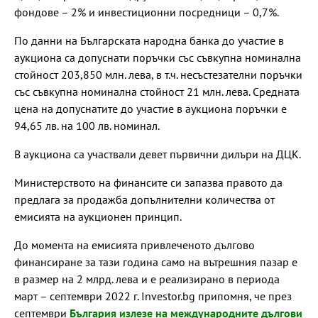
фондове – 2% и инвестиционни посредници – 0,7%.
По данни на Българската народна банка до участие в
аукциона са допуснати поръчки със съвкупна номинална
стойност 203,850 млн. лева, в т.ч. несъстезателни поръчки
със съвкупна номинална стойност 21 млн. лева. Средната
цена на допуснатите до участие в аукциона поръчки е
94,65 лв. на 100 лв. номинал.
В аукциона са участвали девет първични дилъри на ДЦК.
Министерството на финансите си запазва правото да
предлага за продажба допълнителни количества от
емисията на аукционен принцип.
До момента на емисията привлеченото дългово
финансиране за тази година само на вътрешния пазар е
в размер на 2 млрд. лева и е реализирано в периода
март – септември 2022 г. Investor.bg
припомня, че през
септември
България излезе на международните дългови