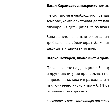
Васил Караиванов, макроикономист
Не смятам, че е необходимо повиша
темпове, които осигуряват достатъ
планирания дефицит от 3% за тази 
Запазването на данъците и огранича
трябвало да стабилизира публичнит
дефицита и държавния дълг.
Щерьо Ножаров, икономист и преп
Повишаването на данъците в Бълга
и други институции препоръчват по
в приходната, така и в разходната ч
изключително ниско ниво – 0,3% от
основание за корекция.
Гледайте всички коментари от анк