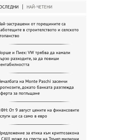
ОСЛЕДНИ
НАЙ-ЧЕТЕНИ
ай-застрашени от горещините са
аботещите в строителството и селското
топанство
Порше и Пиех: VW трябва да намали
ързо разходите, за да повиши
рентабилността
ечалбата на Monte Paschi засенчи
рогнозите, докато банката разглежда
оферта за поглъщане
ФН: От 9 август цените на финансовите
слуги ще са само в евро
Предложение за етика към криптозакона
в САЩ може да спести на Тръмп милиони