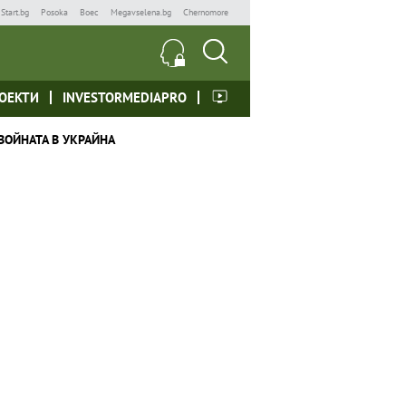
Start.bg
Posoka
Boec
Megavselena.bg
Chernomore
ОЕКТИ
INVESTORMEDIAPRO
ВОЙНАТА В УКРАЙНА