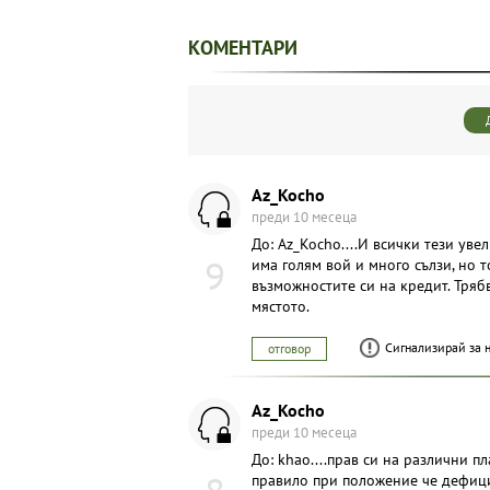
КОМЕНТАРИ
Az_Kocho
преди 10 месеца
До: Az_Kocho....И всички тези у
9
има голям вой и много сълзи, но 
възможностите си на кредит. Тряб
мястото.
Сигнализирай за 
отговор
Az_Kocho
преди 10 месеца
До: khao....прав си на различни п
правило при положение че дефици