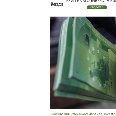
ЕКИП НА BLOOMBERG TV BU
СЪЗДАТЕЛ
Снимка: Димитър Кьосемарлиев, Investo