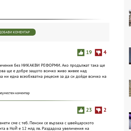
ДОБАВИ КОМЕНТАР
19
4
величения без НИКАКВИ РЕФОРМИ. Ако продължат така ще
това ще е добре защото всичко живо живее над
ва ни една всеобхватна рецесия за да си дойде всичко на
неуместен коментар
23
2
ланети сме с теб. Пенсии се вързаха с швейцарското
та в НоЙ е 12 млд лв. Раздадоха увеличения на