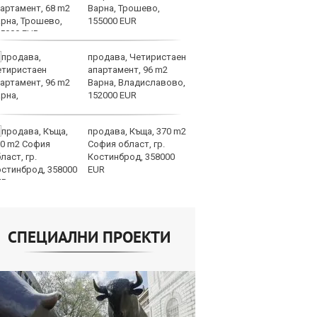
Варна, Трошево,
Mi
155000 EUR
ин
продава, Четиристаен
Це
апартамент, 96 m2
ст
Варна, Владиславово,
вр
152000 EUR
оп
доставките
продава, Къща, 370 m2
По
София област, гр.
и
Костинброд, 358000
на
EUR
от
СПЕЦИАЛНИ ПРОЕКТИ