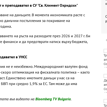
 и преподавател в СУ "Св. Климент Охридски"
ване на данъците. В момента икономиката расте с
С
чно данъчни постъпления за покриване на
р
година.
ването на ръста на разходите през 2026 и 2027 г. би
е финанси и да предотврати натиск върху бюджета,
Костадинов: Радев се
крие зад
одавател в УНСС
колективната
безотговорност,
рия не е неизбежно. Международният валутен фонд
докато търгува с държавата
-скоро оптимизация на фискалната политика – както
Днес е
аст. Единствено имотните данъци у нас са на
Международният ден
 БВП при средно 1,9% за ЕС. Там може да има
на бирата
етата във видеото на
Bloomberg TV Bulgaria
.
Варна е сред
водещите области по