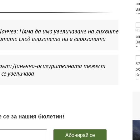
нови жилища с "Акт
16"
Бързият влак за Варна
анчев: Няма да има увеличаване на лихвите
блъсна и уби жена
итите след влизането ни в еврозоната
ЕЦТП: „Туризмът за
шофьорски книжки“
рът: Данъчно-осигурителната тежест
заобикаля закона и
 се увеличава
създава риск за
всички на пътя