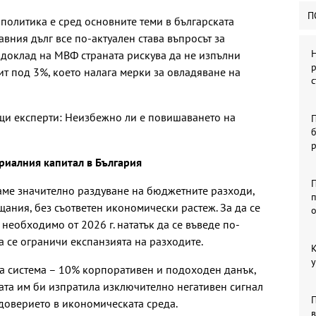
П
политика е сред основните теми в българската
вния дълг все по-актуален става въпросът за
Н
доклад на МВФ страната рискува да не изпълни
р
т под 3%, което налага мерки за овладяване на
с
ещи експерти: Неизбежно ли е повишаването на
б
риалния капитал в България
П
ме значително раздуване на бюджетните разходи,
п
щания, без съответен икономически растеж. За да се
 необходимо от 2026 г. нататък да се въведе по-
 се ограничи експанзията на разходите.
К
у
а система – 10% корпоративен и подоходен данък,
ата им би изпратила изключително негативен сигнал
доверието в икономическата среда.