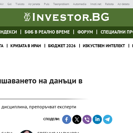
Air
Gol
Tialoto
Az-jenata
Puls
Teenproblem
Automedia
Imoti.net
Rabota
Az-deteto
ИНДЕКСИ
БФБ В РЕАЛНО ВРЕМЕ
ФОРУМ
СПЕЦИАЛНИ ПР
ТА
КРИЗАТА В ИРАН
БЮДЖЕТ 2026
ИЗКУСТВЕН ИНТЕЛЕКТ
ишаването на данъци в
а дисциплина, препоръчват експерти
СПОДЕЛИ: