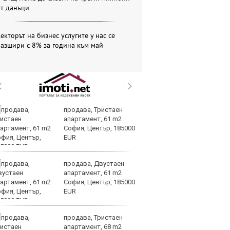
от данъци
екторът на бизнес услугите у нас се
азшири с 8% за година към май
продава, Тристаен
Ч
апартамент, 61 m2
иг
София, Център, 185000
е
EUR
сл
придобивания
продава, Двустаен
Тъ
апартамент, 61 m2
Ки
София, Център, 185000
ек
EUR
по
търсенето
продава, Тристаен
Op
апартамент, 68 m2
70