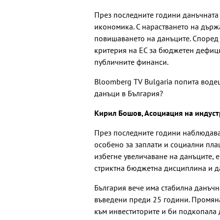
През последните години данъчната 
икономика. С нарастването на държа
повишаването на данъците. Според 
критерия на ЕС за бюджетен дефици
публичните финанси.
Bloomberg TV Bulgaria попита вод
данъци в България?
Кирил Бошов, Асоциация на индуст
През последните години наблюдава
особено за заплати и социални пла
избегне увеличаване на данъците, е
стриктна бюджетна дисциплина и да
България вече има стабилна данъчн
въведени преди 25 години. Промян
към инвеститорите и би подкопала 