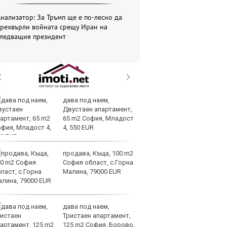
нализатор: За Тръмп ще е по-лесно да
прехвърли войната срещу Иран на
следващия президент
дава под наем,
Те
Двустаен апартамент,
ги
65 m2 София, Младост
иг
4, 550 EUR
ст
отшумяват
продава, Къща, 100 m2
Со
София област, с.Горна
Тр
Малина, 79000 EUR
съ
а 
дава под наем,
Це
Тристаен апартамент,
Ру
125 m2 София, Борово,
та