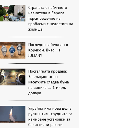
Страната с най-много
наематели в Европа
търси решение на
проблема с недостига на
жилища
Последно забелязан в
Кореком. Днес – в
JULIANY
Носталгията продава:
Завръщането на
касетките следва бума
на винила за 1 млрд.
долара
Украйна има нова цел в
руския тил - трудните за
намиране установки за
балистични ракети