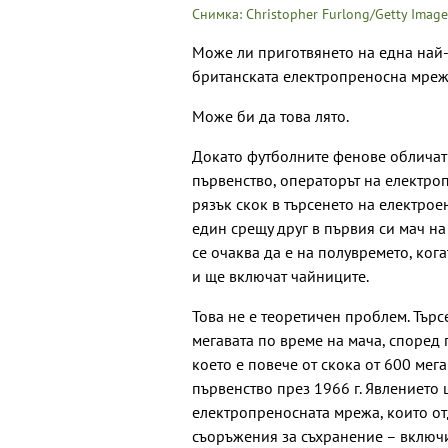
Снимка: Christopher Furlong/Getty Image
Може ли приготвянето на една най
британската електропреносна мреж
Може би да това лято.
Докато футболните фенове обличат
първенство, операторът на електро
рязък скок в търсенето на електрое
един срещу друг в първия си мач на
се очаква да е на полувремето, ког
и ще включат чайниците.
Това не е теоретичен проблем. Търс
мегавата по време на мача, според
което е повече от скока от 600 мег
първенство през 1966 г. Явлението
електропреносната мрежа, които от
съоръжения за съхранение – включ