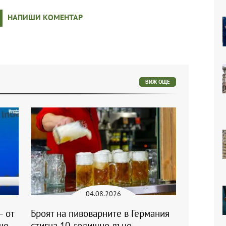
НАПИШИ КОМЕНТАР
ВИЖ ОЩЕ
04.08.2026
– от
Броят на пивоварните в Германия
що
стигна 10-годишно дъно