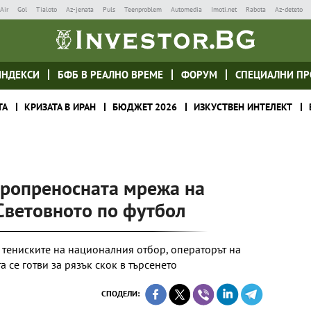
Air
Gol
Tialoto
Az-jenata
Puls
Teenproblem
Automedia
Imoti.net
Rabota
Az-deteto
ИНДЕКСИ
БФБ В РЕАЛНО ВРЕМЕ
ФОРУМ
СПЕЦИАЛНИ ПР
ТА
КРИЗАТА В ИРАН
БЮДЖЕТ 2026
ИЗКУСТВЕН ИНТЕЛЕКТ
тропреносната мрежа на
Световното по футбол
тениските на националния отбор, операторът на
 се готви за рязък скок в търсенето
СПОДЕЛИ: