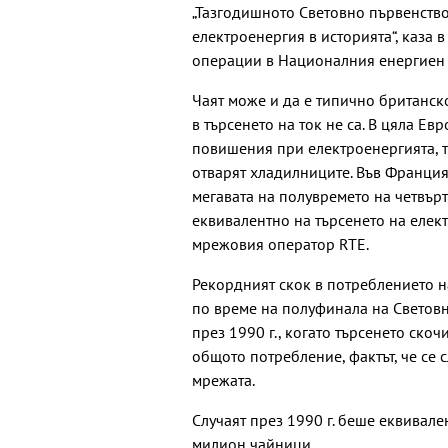
„Тазгодишното Световно първенство
електроенергия в историята“, каза 
операции в Националния енергиен 
Чаят може и да е типично британск
в търсенето на ток не са. В цяла Е
повишения при електроенергията, тъ
отварят хладилниците. Във Франция
мегавата на полувремето на четвърт
еквивалентно на търсенето на елек
мрежовия оператор RTE.
Рекордният скок в потреблението н
по време на полуфинала на Светов
през 1990 г., когато търсенето скочи
общото потребление, фактът, че се с
мрежата.
Случаят през 1990 г. беше еквивал
милион чайници.