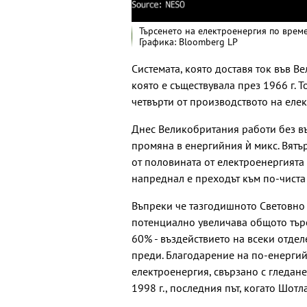
Търсенето на електроенергия по време
Графика: Bloomberg LP
Системата, която доставя ток във В
която е съществувала през 1966 г. 
четвърти от производството на елек
Днес Великобритания работи без в
промяна в енергийния ѝ микс. Вятър
от половината от електроенергията
напреднал е преходът към по-чиста
Въпреки че тазгодишното Световно
потенциално увеличава общото търс
60% - въздействието на всеки отдел
преди. Благодарение на по-енергий
електроенергия, свързано с гледане
1998 г., последния път, когато Шотл