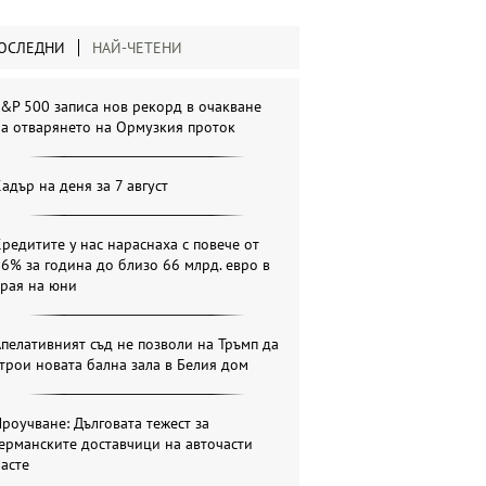
ОСЛЕДНИ
НАЙ-ЧЕТЕНИ
&P 500 записа нов рекорд в очакване
а отварянето на Ормузкия проток
адър на деня за 7 август
редитите у нас нараснаха с повече от
6% за година до близо 66 млрд. евро в
края на юни
пелативният съд не позволи на Тръмп да
трои новата бална зала в Белия дом
роучване: Дълговата тежест за
ерманските доставчици на авточасти
асте