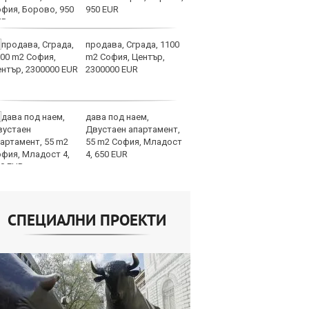
950 EUR
продава, Сграда, 1100
СА
m2 София, Център,
мл
2300000 EUR
пр
п
дава под наем,
Н
Двустаен апартамент,
Op
55 m2 София, Младост
на
4, 650 EUR
це
СПЕЦИАЛНИ ПРОЕКТИ