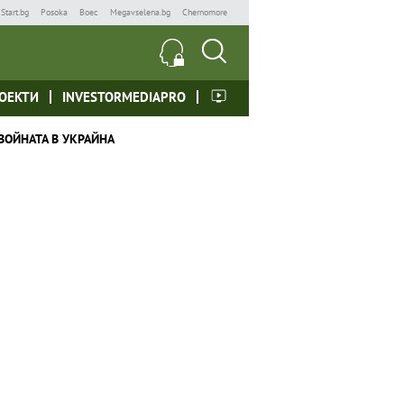
Start.bg
Posoka
Boec
Megavselena.bg
Chernomore
ОЕКТИ
INVESTORMEDIAPRO
ВОЙНАТА В УКРАЙНА