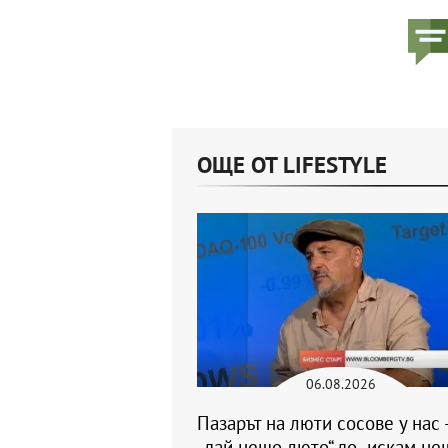
ОЩЕ ОТ LIFESTYLE
06.08.2026
Пазарът на люти сосове у нас 
„дай нещо люто“ до „искам не