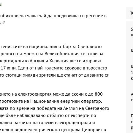
s
П
-обикновена чаша чай да предизвика сътресение в
а?
S
н
 тениските на националния отбор за Световното
К
преносната мрежа на Великобритания се готви за
нергия, когато Англия и Хърватия ще се изправят
К
 17 юни. Един от най-големите скокове в търсенето
1
ато стотици хиляди зрители ще станат от диваните си
енето на електроенергия може да скочи с до 800
А
с
 прогнозите на Националния енергиен оператор,
авата по време на победата на Англия на Световното
 ще бъде наблюдавано отблизо от експерти по
П
г
давна разчитат на големи електроцентрали и
р
ително водноелектрическата централа Динорвиг в