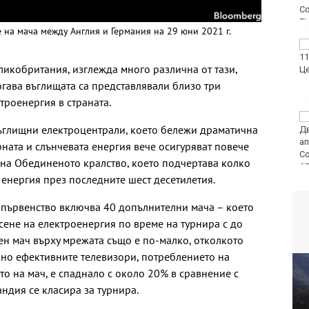
 на мача между Англия и Германия на 29 юни 2021 г.
ФК Девня гостува на
Атлетик (Провадия) за
еликобритания, изглежда много различна от тази,
Аматьорската купа
Тогава въглищата са представлявали близо три
троенергия в страната.
Национална мрежа за
ъглищни електроцентрали, което бележи драматична
децата:
Саморазправата не е
ната и слънчевата енергия вече осигуряват повече
правосъдие след
 на Обединеното кралство, което подчертава колко
случая с „ловци на педофили“
 енергия през последните шест десетилетия.
 първенство включва 40 допълнителни мача – което
ене на електроенергия по време на турнира с до
ен мач върху мрежата също е по-малко, отколкото
но ефективните телевизори, потреблението на
то на мач, е спаднало с около 20% в сравнение с
андия се класира за турнира.