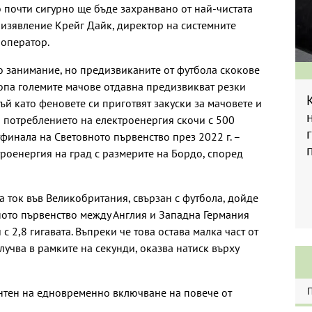
 почти сигурно ще бъде захранвано от най-чистата
в изявление Крейг Дайк, директор на системните
оператор.
о занимание, но предизвиканите от футбола скокове
вропа големите мачове отдавна предизвикват резки
й като феновете си приготвят закуски за мачовете и
 потреблението на електроенергия скочи с 500
финала на Световното първенство през 2022 г. –
троенергия на град с размерите на Бордо, според
а ток във Великобритания, свързан с футбола, дойде
ното първенство между Англия и Западна Германия
 с 2,8 гигавата. Въпреки че това остава малка част от
лучва в рамките на секунди, оказва натиск върху
ентен на едновременно включване на повече от