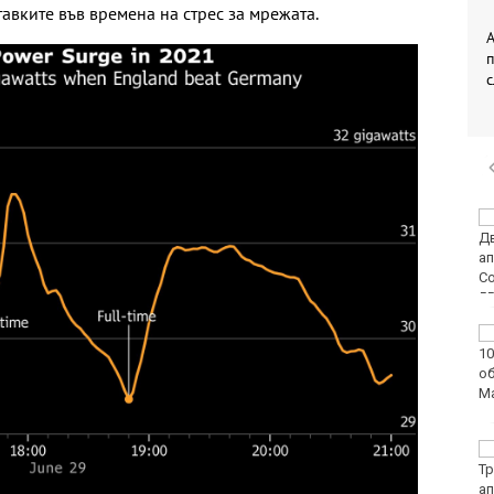
тавките във времена на стрес за мрежата.
А
Двоен ръст на
чревните инфекции за
седмица във
Варненско
Вечерен крос ще се
проведе тази събота в
Морската градина на
Варна
Тази събота: откриват
ловния сезон за
пернат дивеч