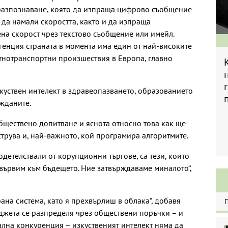
 разпознаване, която да изпраща цифрово съобщение
 да намали скоростта, както и да изпраща
на скорост чрез текстово съобщение или имейл.
генция страната в момента има един от най-високите
тнотранспортни произшествия в Европа, главно
куствен интелект в здравеопазването, образованието
жданите.
обществено допитване и яснота относно това как ще
струва и, най-важното, кой програмира алгоритмите.
одетелствали от корупционни търгове, са тези, които
 вървим към бъдещето. Ние затвърждаваме миналото“,
а система, като я прехвърлиш в облака“, добавя
бюджета се разпределя чрез обществени поръчки – и
реална конкуренция – изкуственият интелект няма да