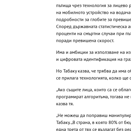
пътища чрез технология за лицево
на мобилното устройство на водача
подробности за глобите за превише
Според държавната статистическа а
проценти на смъртни случаи при пъ
поради превишена скорост.
Има и амбиции за използване на из
и цифровата идентификация на гра
Но Табаку казва, че трябва да има 
се прилага технологията, колко ще 
„Ако същите лица, които са се облаг
програмират алгоритъма, тогава не
казва тя.
„Не можеш да поправиш манипулиран
Табаку. „В страна, в която 80% от 
една трета от тях се възлагат без 