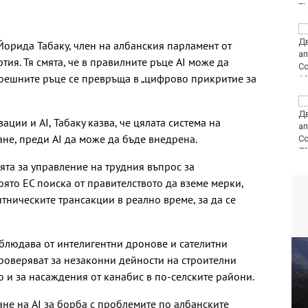
само през юли
E
Петролът поскъпва
заради опасенията от
а Йорида Табаку, член на албанския парламент от
ограничителни мерки
ия. Тя смята, че в правилните ръце AI може да
в Ормузкия проток
грешните ръце се превръща в „цифрово прикритие за
134 пожара са
ликвидирани за
ии и AI, Табаку казва, че цялата система на
последното
ане, преди AI да може да бъде внедрена.
денонощие в страната
80
ята за управление на трудния въпрос за
оято ЕС поиска от правителството да вземе мерки,
итническите трансакции в реално време, за да се
аблюдава от интелигентни дронове и сателитни
 проверяват за незаконни дейности на строителни
о и за насаждения от канабис в по-селските райони.
ане на AI за борба с проблемите по албанските