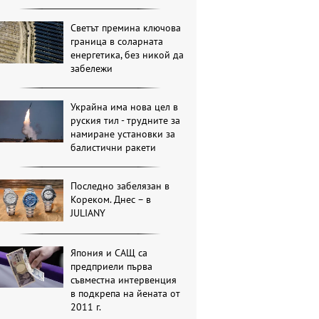
Светът премина ключова
граница в соларната
енергетика, без никой да
забележи
Украйна има нова цел в
руския тил - трудните за
намиране установки за
балистични ракети
Последно забелязан в
Кореком. Днес – в
JULIANY
Япония и САЩ са
предприели първа
съвместна интервенция
в подкрепа на йената от
2011 г.