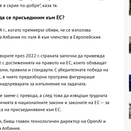
я скрие по-добре“, каза тя.
да се присъединим към ЕС?
 г., когато премиерът обяви, че се използва
на Албания по пътя ѝ към членство в Европейския
орите през 2022 г. страната започна да привежда
е с достиженията на правото на ЕС, които обхващат
они, правила и стандарти. С убедителната победа на
., в чиято предизборна програма фигурираше
а надпреварата за изпълнение на задачата.
се заеме с превода, а след това да извърши трудната
чията в националните закони и законите на ЕС — за
са на присъединяване към ЕС.
, бивш главен технологичен директор на OpenAI и
а Албания.