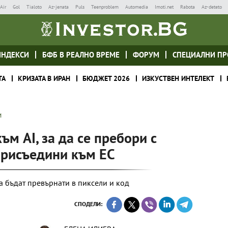
Air
Gol
Tialoto
Az-jenata
Puls
Teenproblem
Automedia
Imoti.net
Rabota
Az-deteto
ИНДЕКСИ
БФБ В РЕАЛНО ВРЕМЕ
ФОРУМ
СПЕЦИАЛНИ ПР
ТА
КРИЗАТА В ИРАН
БЮДЖЕТ 2026
ИЗКУСТВЕН ИНТЕЛЕКТ
И
ъм AI, за да се пребори с
присъедини към ЕС
 бъдат превърнати в пиксели и код
СПОДЕЛИ: