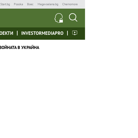
Start.bg
Posoka
Boec
Megavselena.bg
Chernomore
ОЕКТИ
INVESTORMEDIAPRO
ВОЙНАТА В УКРАЙНА