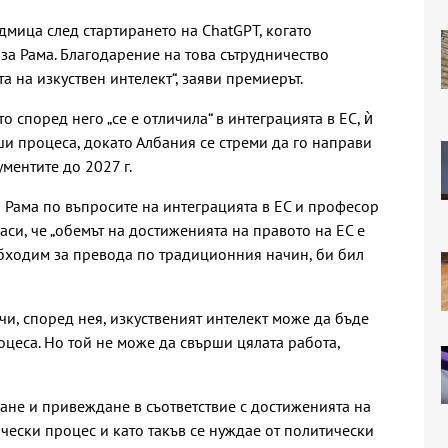
едмица след стартирането на ChatGPT, когато
аза Рама. Благодарение на това сътрудничество
а на изкуствен интелект“, заяви премиерът.
то според него „се е отличила“ в интеграцията в ЕС, ѝ
ши процеса, докато Албания се стреми да го направи
ументите до 2027 г.
 Рама по въпросите на интеграцията в ЕС и професор
гласи, че „обемът на достиженията на правото на ЕС е
бходим за превода по традиционния начин, би бил
чи, според нея, изкуственият интелект може да бъде
роцеса. Но той не може да свърши цялата работа,
ане и привеждане в съответствие с достиженията на
чески процес и като такъв се нуждае от политически