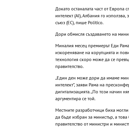
Докато останалата част от Европа с
интелект (AI), Албания го използва
съюз (ЕС), пише Politico.
Дори обмисля създаването на минис
Миналия месец премиерът Еди Рама 
изкореняване на корупцията и пови
технология скоро може да се превъ
правителство.
„Един ден може дори да имаме мини
интелект“, заяви Рама на пресконф
дигитализацията. „По този начин ня
аргументира се той.
Местните разработчици биха могли 
да бъде избран за министър, а това
правителство от министри и министъ