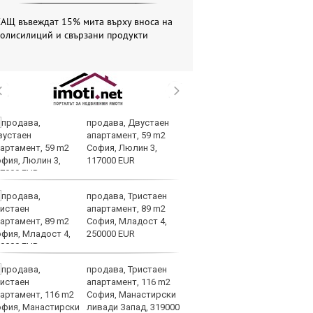
САЩ въвеждат 15% мита върху вноса на
полисилиций и свързани продукти
продава, Двустаен
Т
апартамент, 59 m2
пр
София, Люлин 3,
по
117000 EUR
не
продава, Тристаен
Бъ
апартамент, 89 m2
ба
София, Младост 4,
Ев
250000 EUR
то
продава, Тристаен
Ра
апартамент, 116 m2
ра
София, Манастирски
от
ливади Запад, 319000
в 