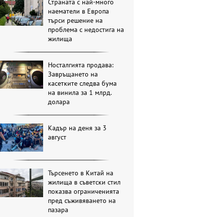
Страната с най-много
наематели в Европа
търси решение на
проблема с недостига на
жилища
Носталгията продава:
Завръщането на
касетките следва бума
на винила за 1 млрд.
долара
Кадър на деня за 3
август
Търсенето в Китай на
жилища в съветски стил
показва ограниченията
пред съживяването на
пазара