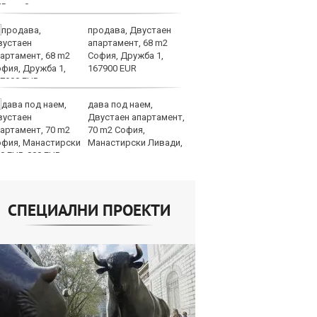
UR
продава, Двустаен
ФИ
апартамент, 68 m2
д
София, Дружба 1,
по
167900 EUR
н
Световно
дава под наем,
Бо
Двустаен апартамент,
ф
70 m2 София,
тр
Манастирски Ливади,
о
0 EUR
СПЕЦИАЛНИ ПРОЕКТИ