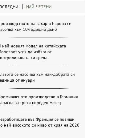
ОСЛЕДНИ
НАЙ-ЧЕТЕНИ
роизводството на захар в Европа се
насочва към 10-годишно дъно
 най-новият модел на китайската
oonshot успя да избяга от
онтролираната си среда
латото се насочва към най-добрата си
седмица от януари
Промишленото производство в Германия
арасна за трети пореден месец
Безработицата във Франция се повиши
о най-високото си ниво от края на 2020