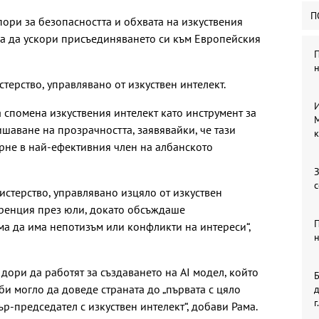
П
пори за безопасността и обхвата на изкуствения
, за да ускори присъединяването си към Европейския
П
терство, управлявано от изкуствен интелект.
И
спомена изкуствения интелект като инструмент за
M
шаване на прозрачността, заявявайки, че тази
к
рне в най-ефективния член на албанското
З
стерство, управлявано изцяло от изкуствен
еренция през юли, докато обсъждаше
ма да има непотизъм или конфликти на интереси“,
н
дори да работят за създаването на AI модел, който
 би могло да доведе страната до „първата с цяло
д
г.
р-председател с изкуствен интелект“, добави Рама.