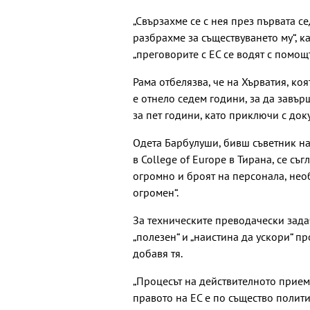
„Свързахме се с нея през първата с
разбрахме за съществуването му“, к
„преговорите с ЕС се водят с помощт
Рама отбелязва, че на Хърватия, коя
е отнело седем години, за да завър
за пет години, като приключи с док
Одета Барбулуши, бивш съветник на
в College of Europe в Тирана, се съ
огромно и броят на персонала, нео
огромен“.
За техническите преводачески зада
„полезен“ и „наистина да ускори“ п
добавя тя.
„Процесът на действителното прием
правото на ЕС е по същество полити