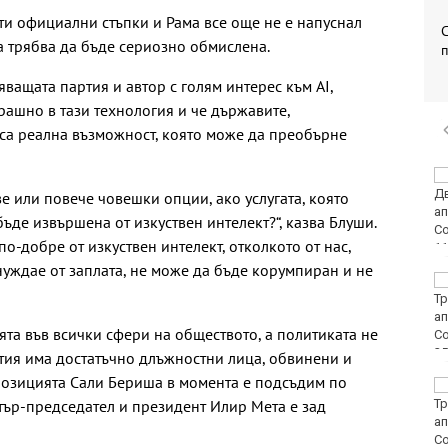
ти официални стъпки и Рама все още не е напуснал
та трябва да бъде сериозно обмислена.
ващата партия и автор с голям интерес към AI,
рашно в тази технология и че държавите,
, са реална възможност, която може да преобърне
Варна посреща един
от символите на
е или повече човешки опции, ако услугата, която
обединена Европа
ъде извършена от изкуствен интелект?“, казва Блуши.
о-добре от изкуствен интелект, отколкото от нас,
нуждае от заплата, не може да бъде корумпиран и не
Редица райони на
Варна са без вода в
петък
ята във всички сфери на обществото, а политиката не
тия има достатъчно длъжностни лица, обвинени и
позицията Сали Бериша в момента е подсъдим по
4 разследвания за
тър-председател и президент Илир Мета е зад
пласиране на
фентанил са
започнати във Варна