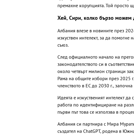
премахне корупцията. Той просто ще 
Хей, Сири, колко бързо можем 
Албания влезе в новините през 2024
изкуствен интелект, за да помогне 
съюз.
След официалното начало на прегов
законодателството си в съответстви
около четвърт милион страници зак
Рама на общите избори през 2025 г
членството в ЕС до 2030 г., започн
Идеята е изкуственият интелект да 
работа по идентифициране на разли
първи път това се използва в проце
Албания си партнира с Мира Мурати
създател на ChatGPT, родена в Южн