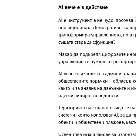
AI вече е в действие
AI е инструмент, а не чудо, посочв
опозиционната Демократическа парт
трансформира управлението, но в 
същата стара дисфункция“.
Макар да подкрепя цифровите иновац
управление се нуждае от рестартир
AI вече се използва в администраци
обществените поръчки – област, в к
както и за анализ на данъчните и м
идентифицират нередности.
Територията на страната също се н
системи, които използват AI, за да
обекти и обществени плажове, какт
Освен това има планове за използв