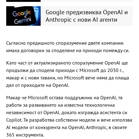
Google предизвиква OpenAI и
Anthropic с нови AI агенти
Съгласно предишното споразумение двете компании
имаха договорки за споделяне на приходи помежду си.
Като част от актуализираното споразумение OpenAI ще
продължи да споделя приходи с Microsoft до 2030 г.,
макар и с нови тавани, но Microsoft вече няма да плаща
дял от приходите на OpenAI.
Макар че Microsoft остава поддръжник на OpenAI, тя
работи за развиването на известна технологична
независимост от OpenAI, докато изгражда асистента си
Copilot. Тя разработва собствени модели и вече използва
AI модели от конкурента на OpenAI, Anthropic, в своите
365 инструмента.