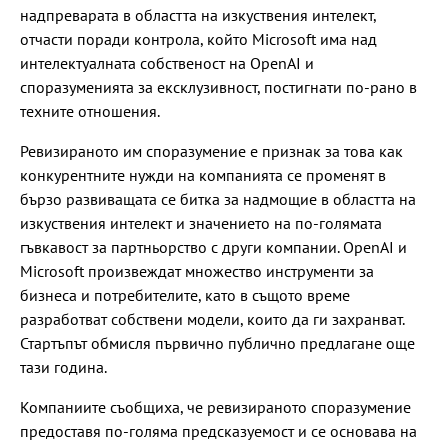
надпреварата в областта на изкуствения интелект,
отчасти поради контрола, който Microsoft има над
интелектуалната собственост на OpenAI и
споразуменията за ексклузивност, постигнати по-рано в
техните отношения.
Ревизираното им споразумение е признак за това как
конкурентните нужди на компанията се променят в
бързо развиващата се битка за надмощие в областта на
изкуствения интелект и значението на по-голямата
гъвкавост за партньорство с други компании. OpenAI и
Microsoft произвеждат множество инструменти за
бизнеса и потребителите, като в същото време
разработват собствени модели, които да ги захранват.
Стартъпът обмисля първично публично предлагане още
тази година.
Компаниите съобщиха, че ревизираното споразумение
предоставя по-голяма предсказуемост и се основава на