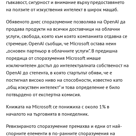
гъвкавост, сигурност и внимание върху предоставянето
на ползите от изкуствения интелект в широк мащаб.
Обявеното днес споразумение позволява на OpenAI да
продава продукти на всички доставчици на облачни
услуги, свобода, която към която компанията отдавна се
стремеше. OpenAI съобщи, че Microsoft остава неин
„основен партньор в облачните услуги“. В предишна
поредица от споразумения Microsoft имаше
изключителен достъп до интелектуалната собственост на
OpenAI до степента, в която стартъпът обяви, че е
постигнал високо ниво на способности, известно като
„общ изкуствен интелект“ и това определение е било
потвърдено от експертна комисия.
Книжата на Microsoft се понижиха с около 1% в
началото на търговията в понеделник.
Ревизираното споразумение премахва и едни от най-
спорните елементи в по-ранните споразумения на