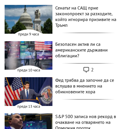
Сенатът на САЩ прие
законопроект за разходите,
който игнорира призивите на
Тръмп
преди 9 часа
Безопасен актив ли са
американските държавни
облигации?
2
преди 10 часа
Фед трябва да започне да се
вслушва в мнението на
обикновените хора
преди 13 часа
S&P 500 записа нов рекорд в
очакване на отварянето на
Ормузкия проток