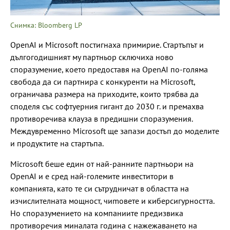
Снимка: Bloomberg LP
OpenAI и Microsoft постигнаха примирие. Стартъпът и
дългогодишният му партньор сключиха ново
споразумение, което предоставя на OpenAI по-голяма
свобода да си партнира с конкуренти на Microsoft,
ограничава размера на приходите, които трябва да
споделя със софтуерния гигант до 2030 г. и премахва
противоречива клауза в предишни споразумения.
Междувременно Microsoft ще запази достъп до моделите
и продуктите на стартъпа.
Microsoft беше един от най-ранните партньори на
OpenAI и е сред най-големите инвеститори в
компанията, като те си сътрудничат в областта на
изчислителната мощност, чиmовете и киберсигурността.
Но споразумението на компаниите предизвика
противоречия миналата година с нажежаването на