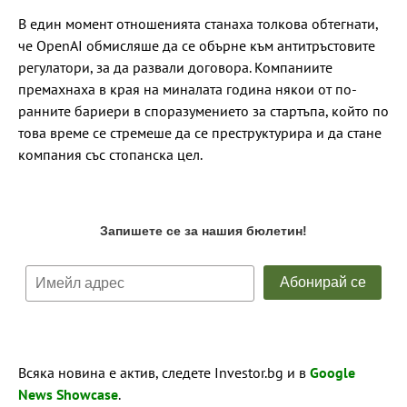
В един момент отношенията станаха толкова обтегнати,
че OpenAI обмисляше да се обърне към антитръстовите
регулатори, за да развали договора. Компаниите
премахнаха в края на миналата година някои от по-
ранните бариери в споразумението за стартъпа, който по
това време се стремеше да се преструктурира и да стане
компания със стопанска цел.
Всяка новина е актив, следете Investor.bg и в
Google
News Showcase
.