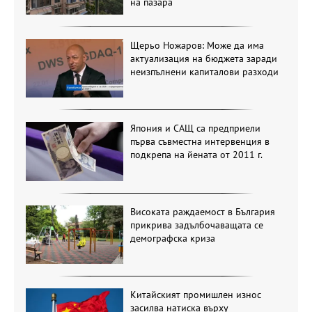
на пазара
Щерьо Ножаров: Може да има
актуализация на бюджета заради
неизпълнени капиталови разходи
Япония и САЩ са предприели
първа съвместна интервенция в
подкрепа на йената от 2011 г.
Високата раждаемост в България
прикрива задълбочаващата се
демографска криза
Китайският промишлен износ
засилва натиска върху