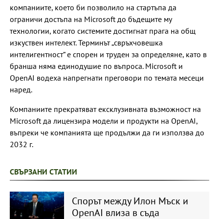
компаниите, което би позволило на стартъпа да
ограничи достъпа на Microsoft до бъдещите му
технологии, когато системите достигнат прага на общ
изкуствен интелект. Терминът „свръхчовешка
интелигентност“ е спорен и труден за определяне, като в
бранша няма единодушие по въпроса. Microsoft и
OpenAI водеха напрегнати преговори по темата месеци
наред.
Компаниите прекратяват ексклузивната възможност на
Microsoft да лицензира модели и продукти на OpenAI,
въпреки че компанията ще продължи да ги използва до
2032 г.
СВЪРЗАНИ СТАТИИ
Спорът между Илон Мъск и
OpenAI влиза в съда