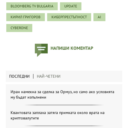
BLOOMBERG TV BULGARIA
UPDATE
КИРИЛ ГРИГОРОВ
КИБЕРПРЕСТЪПНОСТ
AI
CYBERONE
НАПИШИ КОМЕНТАР
ПОСЛЕДНИ
НАЙ-ЧЕТЕНИ
Иран намекна за сделка за Ормуз, но само ако условията
му бъдат изпълнени
Квантовата заплаха затяга примката около врата на
криптовалутите