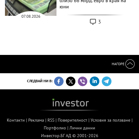
близо 66 млрд. евро в края на
юни
07.08.2026
3
НАГОРЕ
СЛЕДВАЙ НИ В:
Контакти
|
Реклама
|
RSS
|
Поверителност
|
Условия за ползване
|
Портфолио
|
Лични данни
Инвестор.БГ АД © 2001-2026