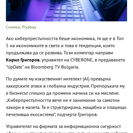
Снимка: Pixabay
Ако киберпрестъпността беше икономика, тя ще е в Топ
5 на икономиките в света и това е тенденция, която
продължава да се развива. Този коментар направи
Кирил Григоров
, управител на CYBERONE, в предаването
"UpDate" на Bloomberg TV Bulgaria.
По думите му изкуственият интелект (AI) превърна
хакерските атаки в глобална индустрия. Препоръката му
е бизнесът спешно да промени начина си на мислене.
„Киберпрестъпността вече не е занимание за самотни
хакери в мазета. Тя е структурирана, мащабна и плашещо
печеливша екосистема“, подчерта Григоров.
Управителят на фирмата за информационна сигурност