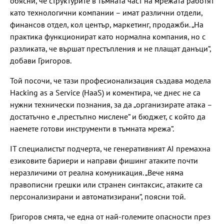
обясни, че структурите в тъмната част на мрежата работят
като технологични компании – имат различни отдели,
финансов отдел, кол център, маркетинг, продажби. „На
практика функционират като нормална компания, но с
разликата, че вършат престъпления и не плащат данъци“,
добави Григоров.
Той посочи, че тази професионализация създава модела
Hacking as a Service (HaaS) и коментира, че днес не са
нужни технически познания, за да „организирате атака –
достатъчно е „престъпно мислене“ и бюджет, с който да
наемете готови инструменти в тъмната мрежа“.
IT специалистът подчерта, че генеративният AI премахна
езиковите бариери и направи фишинг атаките почти
неразличими от реална комуникация. „Вече няма
правописни грешки или странен синтаксис, атаките са
персонализирани и автоматизирани“, поясни той.
Григоров смята, че една от най-големите опасности през