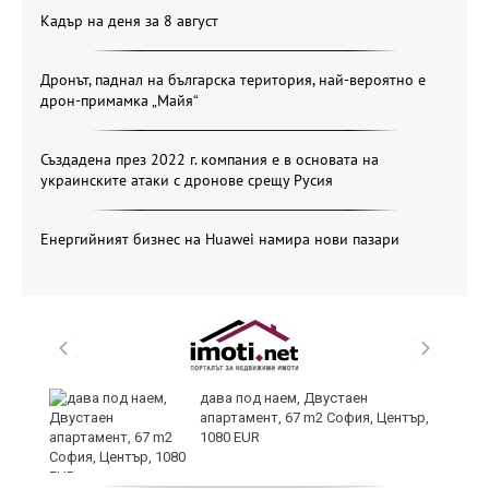
Кадър на деня за 8 август
Дронът, паднал на българска територия, най-вероятно е
дрон-примамка „Майя“
Създадена през 2022 г. компания е в основата на
украинските атаки с дронове срещу Русия
Енергийният бизнес на Huawei намира нови пазари
дава под наем, Двустаен
апартамент, 67 m2 София, Център,
1080 EUR