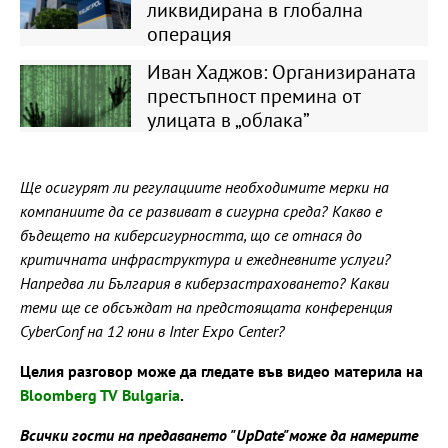
ликвидирана в глобална
операция
Иван Хаджов: Организираната
престъпност премина от
улицата в „облака”
Ще осигурят ли регулациите необходимите мерки на
компаниите да се развиват в сигурна среда? Какво е
бъдещето на киберсигурността, що се отнася до
критичната инфраструктура и ежедневните услуги?
Напредва ли България в киберзастраховането? Какви
теми ще се обсъждат на предстоящата конференция
CyberConf на 12 юни в Inter Expo Center?
Целия разговор може да гледате във видео материла на
Bloomberg TV Bulgaria
.
Всички гости на предаването "UpDate"може да намерите