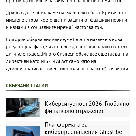
противодействие е развиването на критично мислене.
„Трябва да се обучаваме на ежедневна база. Критичното
мислене е това, което ще ни защити от фалшиви новини
и измами в социалните мрежи“, настоява той.
Григоров обърна внимание, че Европа навлезе в нова
регулаторна фаза, чиято цел е да постави рамки на този
дигитален хаос. „Много бизнеси обаче все още гледат на
директиви като NIS2 и AI Act само като на
административна тежест или излишен разход“, заяви той.
СВЪРЗАНИ СТАТИИ
Киберсигурност 2026: Глобално
финансово отражение
Платформата за
киберпрестъпления Ghost бе