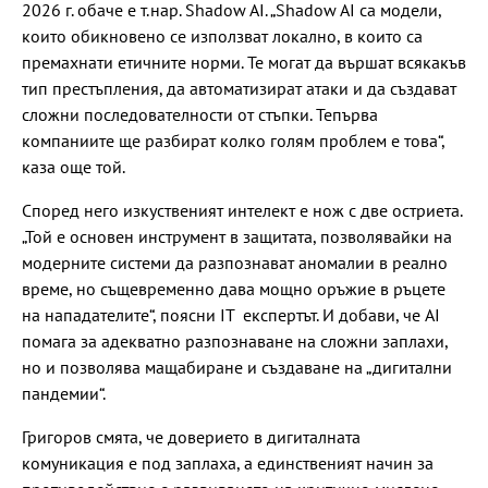
2026 г. обаче е т.нар. Shadow AI. „Shadow AI са модели,
които обикновено се използват локално, в които са
премахнати етичните норми. Те могат да вършат всякакъв
тип престъпления, да автоматизират атаки и да създават
сложни последователности от стъпки. Тепърва
компаниите ще разбират колко голям проблем е това“,
каза още той.
Според него изкуственият интелект е нож с две остриета.
„Той е основен инструмент в защитата, позволявайки на
модерните системи да разпознават аномалии в реално
време, но същевременно дава мощно оръжие в ръцете
на нападателите“, поясни IT експертът. И добави, че AI
помага за адекватно разпознаване на сложни заплахи,
но и позволява мащабиране и създаване на „дигитални
пандемии“.
Григоров смята, че доверието в дигиталната
комуникация е под заплаха, а единственият начин за