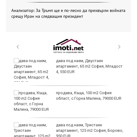
Анализатор: За Тръмп ще е по-лесно да прехвърли войната
срещу Иран на следващия президент
и
дава под наем, Двустаен
апартамент, 65 m2 София, Младост
4, 550 EUR
и
продава, Къща, 100 m2 София
област, с.Горна Малина, 79000 EUR
дава под наем, Тристаен
апартамент, 125 m2 София, Борово,
950 EUR