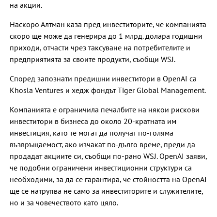
на акции.
Наскоро Алтман каза пред инвеститорите, че компанията
скоро ще може да генерира до 1 млрд. долара годишни
приходи, отчасти чрез таксуване на потребителите и
предприятията за своите продукти, съобщи WSJ.
Според запознати предишни инвеститори в OpenAI са
Khosla Ventures и хедж фондът Tiger Global Management.
Компанията е ограничила печалбите на някои рискови
инвеститори в бизнеса до около 20-кратната им
инвестиция, като те могат да получат по-голяма
възвръщаемост, ако изчакат по-дълго време, преди да
продадат акциите си, съобщи по-рано WSJ. OpenAI заяви,
че подобни ограничени инвестиционни структури са
необходими, за да се гарантира, че стойността на OpenAI
ще се натрупва не само за инвеститорите и служителите,
но и за човечеството като цяло.