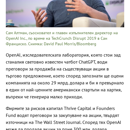
Сам Алтман, съосновател и главен изпълнителен директор на
OpenAI Inc., по време на TechCrunch Disrupt 2019 в Сан
Франциско. Снимка: David Paul Morris/Bloomberg
OpenAI, изследователската лаборатория, която стои зад
станалия световно известен чатбот ChatGPT, води
преговори за продажба на съществуващи акции в
търгово предложение, което според запознати ще оцени
компанията на около 29 млрд. долара и би я превърнало
в един от най-ценните американски стартъпи на хартия,
въпреки че генерира малко приходи.
Фирмите за рисков капитал Thrive Capital и Founders
Fund водят преговори за закупуване на акции, твърдят
източници на The Wall Street Journal. Според тях OpenAI
може да продаде акции за поне 300 млн. долара.