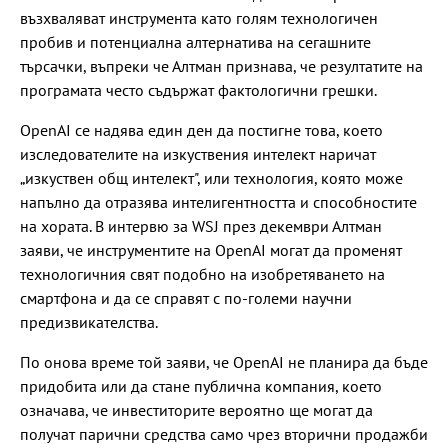
възхваляват инструмента като голям технологичен
пробив и потенциална алтернатива на сегашните
търсачки, въпреки че Алтман признава, че резултатите на
програмата често съдържат фактологични грешки.
OpenAI се надява един ден да постигне това, което
изследователите на изкуствения интелект наричат
„изкуствен общ интелект", или технология, която може
напълно да отразява интелигентността и способностите
на хората. В интервю за WSJ през декември Алтман
заяви, че инструментите на OpenAI могат да променят
технологичния свят подобно на изобретяването на
смартфона и да се справят с по-големи научни
предизвикателства.
По онова време той заяви, че OpenAI не планира да бъде
придобита или да стане публична компания, което
означава, че инвеститорите вероятно ще могат да
получат парични средства само чрез вторични продажби