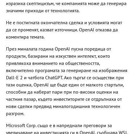
изразиха скептицизъм, че компанията може да генерира
значими приходи от технологията.
Не е постигната окончателна сделка и условията могат
да се променят, казват източници. OpenAI отказва да
коментира темата.
През миналата година OpenAI пусна поредица от
продукти, базирани на изкуствен интелект, които
привлякоха вниманието на обществеността,
включително програмата за генериране на изображения
Dall-E 2 и чатбота ChatGPT. Ако търгът се осъществи при
тази оценка, OpenAI ще бъде един от малкото стартъпи,
способни да наберат пари при по-високи оценки на
частния пазар, където инвеститорите се отдръпнаха от
нови сделки предвид миналогодишния технологичен
разгром.
Microsoft Corp. също е в напреднали преговори за
увеличаване на инвестицията си в OpenAI, съобщава WSJ.