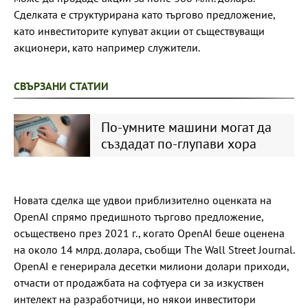
Сделката е структурирана като търгово предложение,
като инвеститорите купуват акции от съществуващи
акционери, като например служители.
СВЪРЗАНИ СТАТИИ
По-умните машини могат да
създадат по-глупави хора
Новата сделка ще удвои приблизително оценката на
OpenAI спрямо предишното търгово предложение,
осъществено през 2021 г., когато OpenAI беше оценена
на около 14 млрд. долара, съобщи The Wall Street Journal.
OpenAI е генерирала десетки милиони долари приходи,
отчасти от продажбата на софтуера си за изкуствен
интелект на разработчици, но някои инвеститори