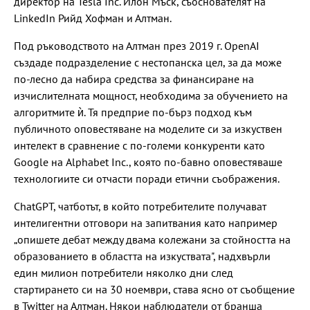
директор на Tesla Inc. Илон Мъск, съоснователят на
LinkedIn Рийд Хофман и Алтман.
Под ръководството на Алтман през 2019 г. OpenAI
създаде подразделение с нестопанска цел, за да може
по-лесно да набира средства за финансиране на
изчислителната мощност, необходима за обучението на
алгоритмите ѝ. Тя предприе по-бърз подход към
публичното оповестяване на моделите си за изкуствен
интелект в сравнение с по-големи конкуренти като
Google на Alphabet Inc., която по-бавно оповестяваше
технологиите си отчасти поради етични съображения.
ChatGPT, чатботът, в който потребителите получават
интелигентни отговори на запитвания като например
„опишете дебат между двама колежани за стойността на
образованието в областта на изкуствата", надхвърли
един милион потребители няколко дни след
стартирането си на 30 ноември, става ясно от съобщение
в Twitter на Алтман. Някои наблюдатели от бранша