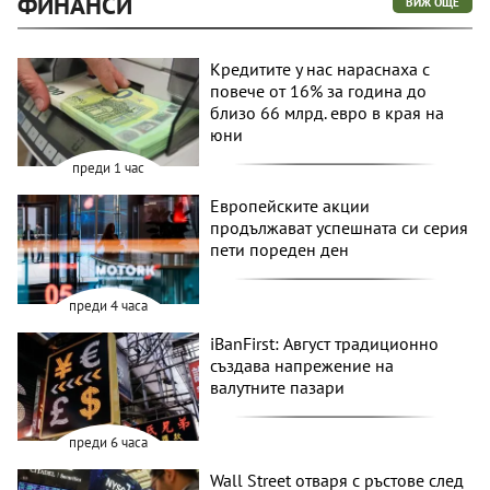
ФИНАНСИ
ВИЖ ОЩЕ
Кредитите у нас нараснаха с
повече от 16% за година до
близо 66 млрд. евро в края на
юни
преди 1 час
Европейските акции
продължават успешната си серия
пети пореден ден
преди 4 часа
iBanFirst: Август традиционно
създава напрежение на
валутните пазари
преди 6 часа
Wall Street отваря с ръстове след