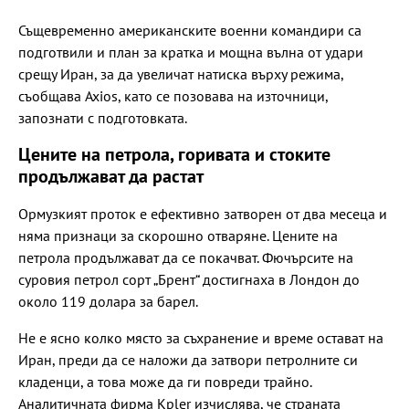
Същевременно американските военни командири са
подготвили и план за кратка и мощна вълна от удари
срещу Иран, за да увеличат натиска върху режима,
съобщава Axios, като се позовава на източници,
запознати с подготовката.
Цените на петрола, горивата и стоките
продължават да растат
Ормузкият проток е ефективно затворен от два месеца и
няма признаци за скорошно отваряне. Цените на
петрола продължават да се покачват. Фючърсите на
суровия петрол сорт „Брент“ достигнаха в Лондон до
около 119 долара за барел.
Не е ясно колко място за съхранение и време остават на
Иран, преди да се наложи да затвори петролните си
кладенци, а това може да ги повреди трайно.
Аналитичната фирма Kpler изчислява, че страната