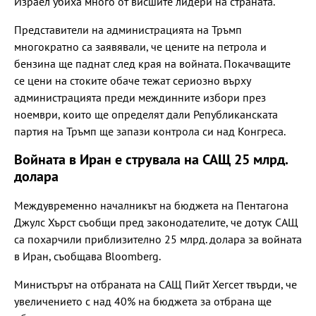
Израел убиха много от висшите лидери на страната.
Представители на администрацията на Тръмп
многократно са заявявали, че цените на петрола и
бензина ще паднат след края на войната. Покачващите
се цени на стоките обаче тежат сериозно върху
администрацията преди междинните избори през
ноември, които ще определят дали Републиканската
партия на Тръмп ще запази контрола си над Конгреса.
Войната в Иран е струвала на САЩ 25 млрд.
долара
Междувременно началникът на бюджета на Пентагона
Джулс Хърст съобщи пред законодателите, че дотук САЩ
са похарчили приблизително 25 млрд. долара за войната
в Иран, съобщава Bloomberg.
Министърът на отбраната на САЩ Пийт Хегсет твърди, че
увеличението с над 40% на бюджета за отбрана ще