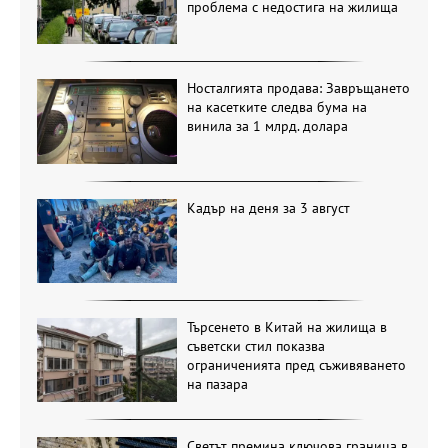
проблема с недостига на жилища
Носталгията продава: Завръщането
на касетките следва бума на
винила за 1 млрд. долара
Кадър на деня за 3 август
Търсенето в Китай на жилища в
съветски стил показва
ограниченията пред съживяването
на пазара
Светът премина ключова граница в