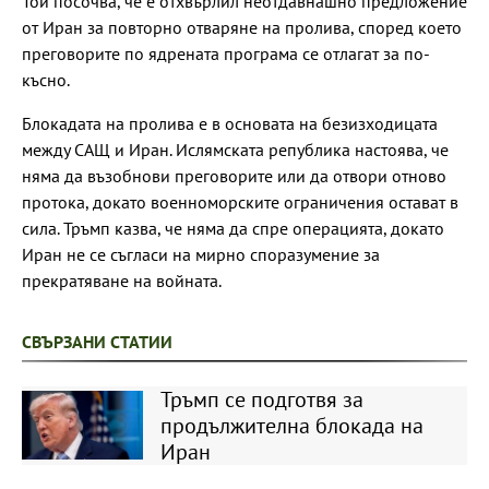
Той посочва, че е отхвърлил неотдавнашно предложение
от Иран за повторно отваряне на пролива, според което
преговорите по ядрената програма се отлагат за по-
късно.
Блокадата на пролива е в основата на безизходицата
между САЩ и Иран. Ислямската република настоява, че
няма да възобнови преговорите или да отвори отново
протока, докато военноморските ограничения остават в
сила. Тръмп казва, че няма да спре операцията, докато
Иран не се съгласи на мирно споразумение за
прекратяване на войната.
СВЪРЗАНИ СТАТИИ
Тръмп се подготвя за
продължителна блокада на
Иран