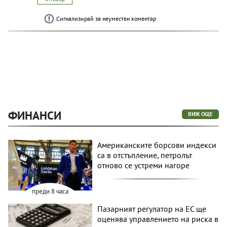
Сигнализирай за неуместен коментар
ФИНАНСИ
ВИЖ ОЩЕ
Американските борсови индекси
са в отстъпление, петролът
отново се устреми нагоре
преди 8 часа
Пазарният регулатор на ЕС ще
оценява управлението на риска в