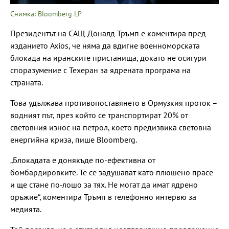
Снимка: Bloomberg LP
Президентът на САЩ Доналд Тръмп е коментира пред
изданието Axios, че няма да вдигне военноморската
блокада на иранските пристанища, докато не осигури
споразумение с Техеран за ядрената програма на
страната.
Това удължава противопоставянето в Ормузкия проток –
водният път, през който се транспортират 20% от
световния износ на петрол, което предизвика световна
енергийна криза, пише Bloomberg.
„Блокадата е донякъде по-ефективна от
бомбардировките. Те се задушават като плюшено прасе
и ще стане по-лошо за тях. Не могат да имат ядрено
оръжие“, коментира Тръмп в телефонно интервю за
медията.