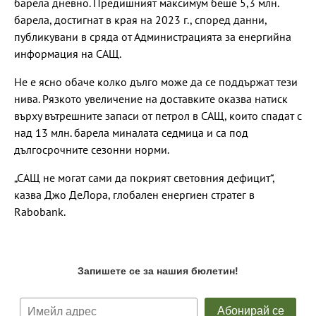
барела дневно. Предишният максимум беше 5,3 млн.
барела, достигнат в края на 2023 г., според данни,
публикувани в сряда от Администрацията за енергийна
информация на САЩ.
Не е ясно обаче колко дълго може да се поддържат тези
нива. Рязкото увеличение на доставките оказва натиск
върху вътрешните запаси от петрол в САЩ, които спадат с
над 13 млн. барела миналата седмица и са под
дългосрочните сезонни норми.
„САЩ не могат сами да покрият световния дефицит“,
казва Джо ДеЛора, глобален енергиен стратег в
Rabobank.