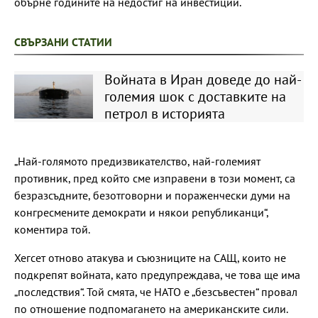
обърне годините на недостиг на инвестиции.
СВЪРЗАНИ СТАТИИ
Войната в Иран доведе до най-
големия шок с доставките на
петрол в историята
„Най-голямото предизвикателство, най-големият
противник, пред който сме изправени в този момент, са
безразсъдните, безотговорни и пораженчески думи на
конгресмените демократи и някои републиканци“,
коментира той.
Хегсет отново атакува и съюзниците на САЩ, които не
подкрепят войната, като предупреждава, че това ще има
„последствия“. Той смята, че НАТО е „безсъвестен“ провал
по отношение подпомагането на американските сили.