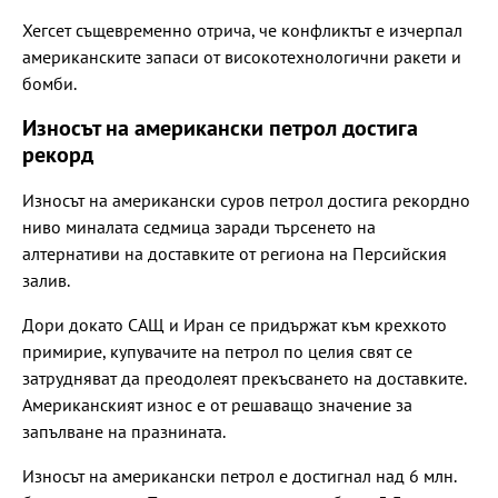
Хегсет същевременно отрича, че конфликтът е изчерпал
американските запаси от високотехнологични ракети и
бомби.
Износът на американски петрол достига
рекорд
Износът на американски суров петрол достига рекордно
ниво миналата седмица заради търсенето на
алтернативи на доставките от региона на Персийския
залив.
Дори докато САЩ и Иран се придържат към крехкото
примирие, купувачите на петрол по целия свят се
затрудняват да преодолеят прекъсването на доставките.
Американският износ е от решаващо значение за
запълване на празнината.
Износът на американски петрол е достигнал над 6 млн.