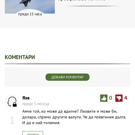
преди 15 часа
КОМЕНТАРИ
ДОБАВИ КОМЕНТАР
Язе
0
4
преди 3 месеца
Амче той, ко може да вдигне? Лихвите и може би,
1
долара, спрямо другите валути. Че да поевтинее дълга.
И да е най-големия.
отговор