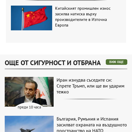
Китайският промишлен износ
засилва натиска върху
производителите в Източна
Европа
ОЩЕ ОТ СИГУРНОСТ И ОТБРАНА
ВИЖ ОЩЕ
Иран изнудва съседите си:
Спрете Тръмп, или ще ви ударим
тежко
преди 10 часа
България, Румъния и Испания
засилват охраната на въздушното
пространство на НАТО