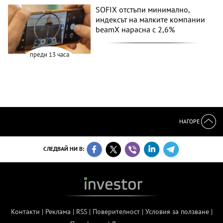
SOFIX отстъпи минимално,
индексът на малките компании
beamX нарасна с 2,6%
преди 13 часа
НАГОРЕ
СЛЕДВАЙ НИ В:
Контакти
|
Реклама
|
RSS
|
Поверителност
|
Условия за ползване
|