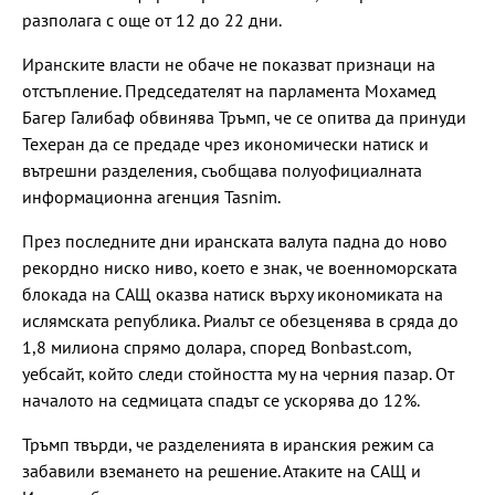
разполага с още от 12 до 22 дни.
Иранските власти не обаче не показват признаци на
отстъпление. Председателят на парламента Мохамед
Багер Галибаф обвинява Тръмп, че се опитва да принуди
Техеран да се предаде чрез икономически натиск и
вътрешни разделения, съобщава полуофициалната
информационна агенция Tasnim.
През последните дни иранската валута падна до ново
рекордно ниско ниво, което е знак, че военноморската
блокада на САЩ оказва натиск върху икономиката на
ислямската република. Риалът се обезценява в сряда до
1,8 милиона спрямо долара, според Bonbast.com,
уебсайт, който следи стойността му на черния пазар. От
началото на седмицата спадът се ускорява до 12%.
Тръмп твърди, че разделенията в иранския режим са
забавили вземането на решение. Атаките на САЩ и