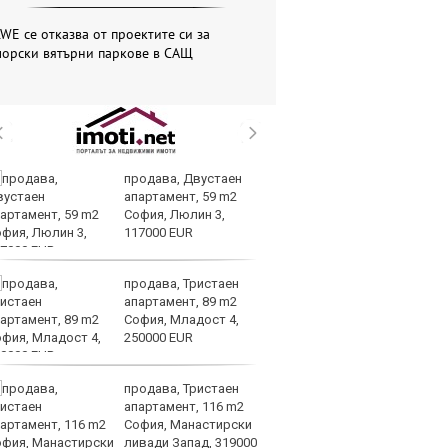
WE се отказва от проектите си за
морски вятърни паркове в САЩ
продава, Двустаен
Me
апартамент, 59 m2
пл
София, Люлин 3,
за
117000 EUR
на
продава, Тристаен
Ир
апартамент, 89 m2
на
София, Младост 4,
Из
250000 EUR
О
продава, Тристаен
Вс
апартамент, 116 m2
Ду
София, Манастирски
Съ
ливади Запад, 319000