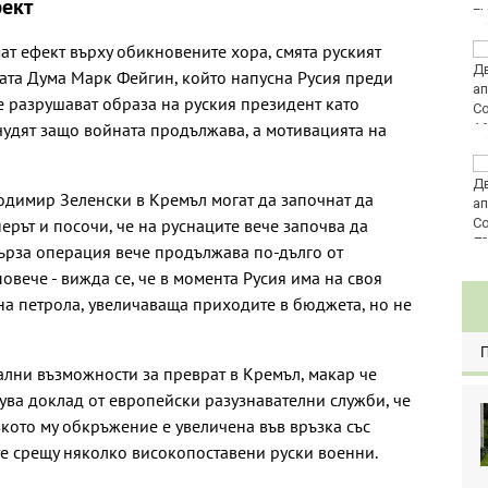
фект
E
ат ефект върху обикновените хора, смята руският
Златото стигна до
4295 долара за унция
ата Дума Марк Фейгин, който напусна Русия преди
е разрушават образа на руския президент като
 чудят защо войната продължава, а мотивацията на
Във Варна наградиха
победителите в
одимир Зеленски в Кремъл могат да започнат да
Спартакиадата на ВМС
рът и посочи, че на руснаците вече започва да
80
ърза операция вече продължава по-дълго от
овече - вижда се, че в момента Русия има на своя
 на петрола, увеличаваща приходите в бюджета, но не
ални възможности за преврат в Кремъл, макар че
ува доклад от европейски разузнавателни служби, че
кото му обкръжение е увеличена във връзка със
ите срещу няколко високопоставени руски военни.