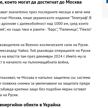
, които могат да достигнат до Москва
ават значително през последните месеци и вече има
игнат Москва, пише украинското издание "Телеграф". В
а дронове с далекобойност над 1000 км, сред които
", но също така и ракети - "Барс", "Паляница", "Пекло"
ъководителя на Военно-космическите сили на Русия.
Александър Чайко. Той ръководи операциите на Русия
 на властта там през декември 2024 г. Името му се
ст в началото на пълномащабната война,
спокояват, че Москва е напълно защитена със системи
е появиха снимки за увеличаване на защитата преди
а събужда критики защо без подобни мерки остават
а на Русия.
 енергийни обекти в Украйна