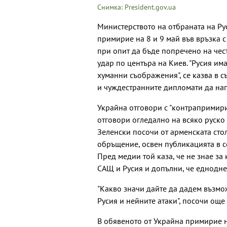
Снимка: President.gov.ua
Министерството на отбраната на Р
примирие на 8 и 9 май във връзка с
при опит да бъде попречено на чес
удар по центъра на Киев. "Русия им
хуманни съображения", се казва в 
и чуждестранните дипломати да нап
Украйна отговори с "контрапримирие
отговори огледално на всяко руско
Зеленски посочи от арменската сто
обръщение, освен публикацията в с
Пред медии той каза, че не знае за
САЩ и Русия и допълни, че еднодне
"Какво значи дайте да дадем възм
Русия и нейните атаки", посочи още
В обявеното от Украйна примирие н