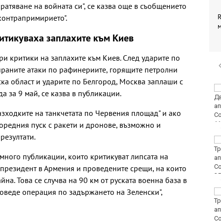
ратяване на войната си", се казва още в съобщението
R
контрапримирието".
итикуваха заплахите към Киев
ри критики на заплахите към Киев. След ударите по
сираните атаки по рафинериите, горящите петролни
ска област и ударите по Белгород, Москва заплаши с
Винисиус Жуниор
 за 9 май, се казва в публикации.
преподписа с Реал
(Мадрид)
азходките на танкчетата по Червения площад" и ако
оредния пуск с ракети и дронове, възможно и
 резултати.
ЦСКА удари с 3:0
Макаби като гост
много публикации, които критикуват липсата на
 президент в Армения и проведените срещи, на които
на. Това се случва на 90 км от руската военна база в
роведе операция по задържането на Зеленски",
Тъжна вест! Почина
голямо име в
медицината