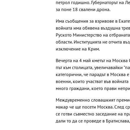
петрол годишно. Губернаторът на 
за поне 18 свалени дрона.
Има съобщения за взривове в Екатер
войната има обявена въздушна трев
Руското Министерство на отбраната
области. Институцията не отчита въ
изключение на Крим.
Вечерта на 4 май кметът на Москва
път към столицата, увеличавайки "п
категорични, че парадът в Москва е
военни, които участват във войнат
много граждани, което прави непри
Междувременно словашкият премиер
макар че ще посети Москва. След ср
се готви съвместно заседание на пр
дали то да се проведе в Братислава,