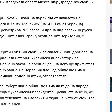
Ленинградската област Александър Дрозденко съобщи
инбург и Казан. За първи път от началото на
ога в Ханти-Мансийск (на 3000 км от Украйна).
 регистрира 289 свалени дрона над различни руски
здушните атаки срещу окупираните територии, с
 Сергей Собянин съобщи за свалени нови дронове на
арадната истерия". Украински анализатори са
 напълно законна военна цел - на него ще присъстват
а в Украйна. На Червения площад обаче ще има и
емливи подобни атаки, отбелязват те.
 Роберт Фицо обяви, че няма да бъде на парада,
еща с украинския президент в Ереван стана ясно, че
авителствата на Словакия и Украйна, като се уточнява
 или в Киев.