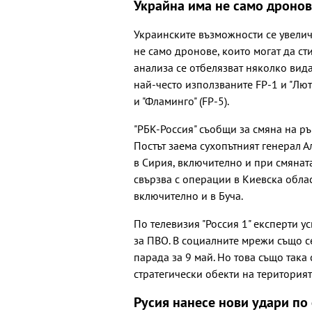
Украйна има не само дронове
Украинските възможности се увелич
не само дронове, които могат да ст
анализа се отбелязват няколко вид
най-често използваните FP-1 и "Лютий
и "Фламинго" (FP-5).
"РБК-Россия" съобщи за смяна на р
Постът заема сухопътният генерал 
в Сирия, включително и при смяната
свързва с операции в Киевска обла
включително и в Буча.
По телевизия "Россия 1" експерти у
за ПВО. В социалните мрежи също с
парада за 9 май. Но това също так
стратегически обекти на територият
Русия нанесе нови удари по