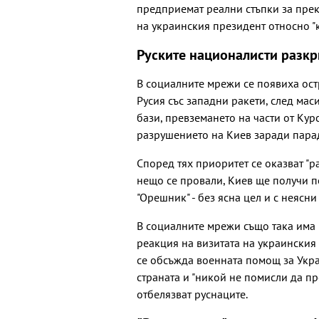
предприемат реални стъпки за прек
на украинския президент относно "
Руските националисти разкр
В социалните мрежи се появиха ост
Русия със западни ракети, след ма
бази, превземането на части от Кур
разрушението на Киев заради парада
Според тях приоритет се оказват "р
нещо се провали, Киев ще получи п
"Орешник" - без ясна цел и с неясни
В социалните мрежи също така има 
реакция на визитата на украинския
се обсъжда военната помощ за Украй
страната и "никой не помисли да п
отбелязват руснаците.