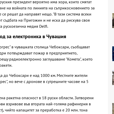
уския президент вероятно има хора, които смятат
не на войната по линията на съприкосновението за
 се решат да направят нещо. "В тази система всеки
 от съдбата на Пригожин и не иска да рискува своя
а рускоезична медия Delfi.
вод за електроника в Чувашия
огрес" в чувашката столица Чебоксари, съобщават
адри потвърждават пожар в предприятието,
рещу радиоелектронно заглушаване "Комета", което
ракети.
ца до Чебоксари е над 1000 км. Местните жители
рес", но вече с дронове в сутрешните часове на 5
на ракетна опасност в 18 руски области. Затворени
ови взривове във втората най-голяма рафинерия в
), чийто капацитет за преработка е 20 млн. тона