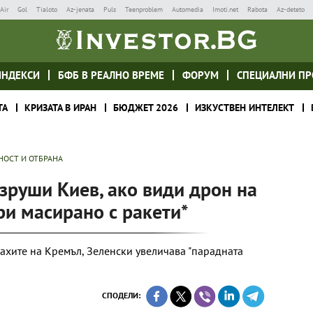
Air
Gol
Tialoto
Az-jenata
Puls
Teenproblem
Automedia
Imoti.net
Rabota
Az-deteto
ИНДЕКСИ
БФБ В РЕАЛНО ВРЕМЕ
ФОРУМ
СПЕЦИАЛНИ ПР
ТА
КРИЗАТА В ИРАН
БЮДЖЕТ 2026
ИЗКУСТВЕН ИНТЕЛЕКТ
НОСТ И ОТБРАНА
зруши Киев, ако види дрон на
ри масирано с ракети*
ахите на Кремъл, Зеленски увеличава "парадната
СПОДЕЛИ: