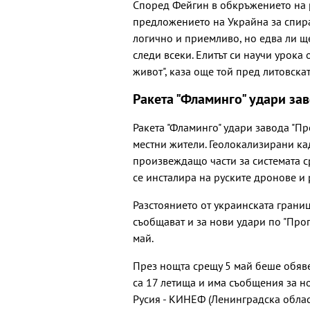
Според Фейгин в обкръжението на р
предложението на Украйна за спира
логично и приемливо, но едва ли ще
следи всеки. Елитът си научи урока
живот", каза още той пред литовскат
Ракета "Фламинго" удари за
Ракета "Фламинго" удари завода "Пр
местни жители. Геолокализирани к
произвеждащо части за системата с
се инсталира на руските дронове и 
Разстоянието от украинската грани
съобщават и за нови удари по "Прог
май.
През нощта срещу 5 май беше обяве
са 17 летища и има съобщения за н
Русия - КИНЕФ (Ленинградска област