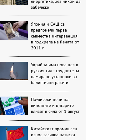
енергетика, без никой да
забележи
Япония и САЩ са
предприели първа
съвместна интервенция
в подкрепа на йената от
2011 г.
Украйна има нова цел в
руския тил - трудните за
намиране установки за
балистични ракети
По-високи цени на
винетките и цигарите
влизат в сила от 1 август
Китайският промишлен
износ засилва натиска