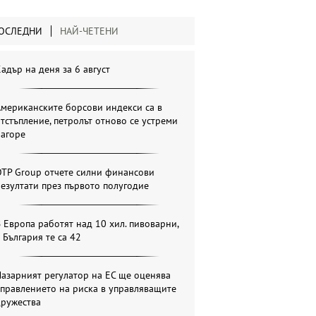
ОСЛЕДНИ
НАЙ-ЧЕТЕНИ
адър на деня за 6 август
мериканските борсови индекси са в
тстъпление, петролът отново се устреми
нагоре
OTP Group отчете силни финансови
езултати през първото полугодие
 Европа работят над 10 хил. пивоварни,
 България те са 42
азарният регулатор на ЕС ще оценява
правлението на риска в управляващите
дружества