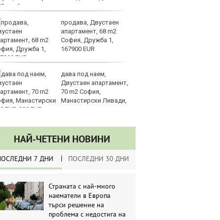
UR
продава, Двустаен
Са
апартамент, 68 m2
м
София, Дружба 1,
г
167900 EUR
ху
дава под наем,
Sh
Двустаен апартамент,
Г
70 m2 София,
ко
Манастирски Ливади,
по
0 EUR
НАЙ-ЧЕТЕНИ НОВИНИ
ПОСЛЕДНИ 7 ДНИ
ПОСЛЕДНИ 30 ДНИ
Страната с най-много
наематели в Европа
търси решение на
проблема с недостига на