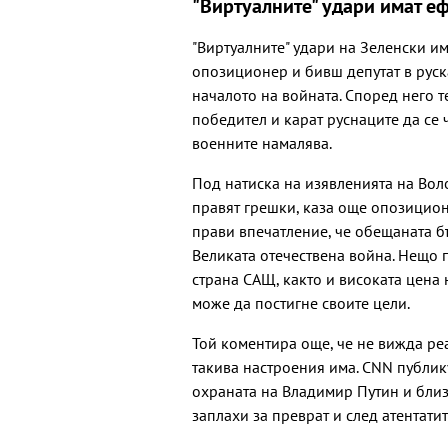
"Виртуалните" удари имат е
"Виртуалните" удари на Зеленски им
опозиционер и бивш депутат в руск
началото на войната. Според него т
победител и карат руснаците да се
военните намалява.
Под натиска на изявленията на Вол
правят грешки, каза още опозиционе
прави впечатление, че обещаната б
Великата отечествена война. Нещо п
страна САЩ, както и високата цена
може да постигне своите цели.
Той коментира още, че не вижда ре
такива настроения има. CNN публик
охраната на Владимир Путин и близ
заплахи за преврат и след атентат