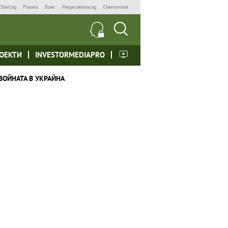
Start.bg
Posoka
Boec
Megavselena.bg
Chernomore
ОЕКТИ
INVESTORMEDIAPRO
ВОЙНАТА В УКРАЙНА