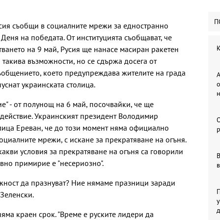
П
усия съобщи в социалните мрежи за едностранно
 Деня на победата. От институцията съобщават, че
К
тването на 9 май, Русия ще нанасе масиран ракетен
а такива възможности, но се сдържа досега от
съобщението, което предупреждава жителите на града
А
уснат украинската столица.
о
" - от полунощ на 6 май, посочвайки, че ще
 действие. Украинският президент Володимир
лица Ереван, че до този момент няма официално
р
оциалните мрежи, с искане за прекратяване на огъня.
 какви условия за прекратяване на огъня са говорили
В
вно примирие е "несериозно".
в
ожност да празнуват? Ние нямаме празници заради
П
 Зеленски.
у
яма краен срок. "Време е руските лидери да