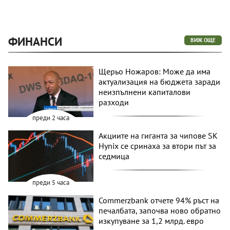
ФИНАНСИ
ВИЖ ОЩЕ
Щерьо Ножаров: Може да има
актуализация на бюджета заради
неизпълнени капиталови
разходи
преди 2 часа
Акциите на гиганта за чипове SK
Hynix се сринаха за втори път за
седмица
преди 5 часа
Commerzbank отчете 94% ръст на
печалбата, започва ново обратно
изкупуване за 1,2 млрд. евро