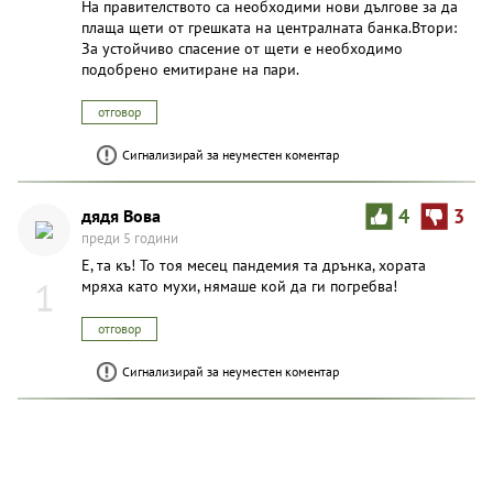
На правителството са необходими нови дългове за да
плаща щети от грешката на централната банка.Втори:
За устойчиво спасение от щети е необходимо
подобрено емитиране на пари.
отговор
Сигнализирай за неуместен коментар
дядя Вова
4
3
преди 5 години
E, та къ! То тоя месец пандемия та дрънка, хората
1
мряха като мухи, нямаше кой да ги погребва!
отговор
Сигнализирай за неуместен коментар