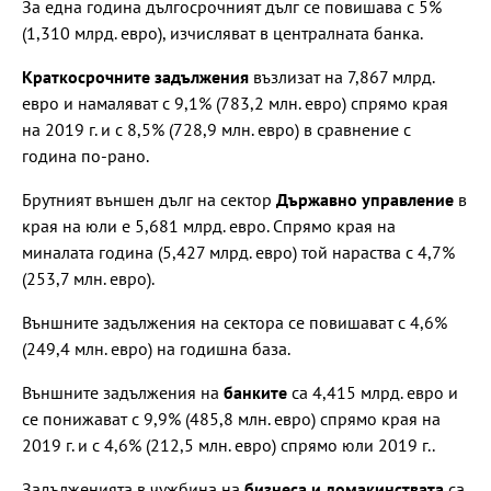
За една година дългосрочният дълг се повишава с 5%
(1,310 млрд. евро), изчисляват в централната банка.
Краткосрочните задължения
възлизат на 7,867 млрд.
евро и намаляват с 9,1% (783,2 млн. евро) спрямо края
на 2019 г. и с 8,5% (728,9 млн. евро) в сравнение с
година по-рано.
Брутният външен дълг на сектор
Държавно управление
в
края на юли е 5,681 млрд. евро. Спрямо края на
миналата година (5,427 млрд. евро) той нараства с 4,7%
(253,7 млн. евро).
Външните задължения на сектора се повишават с 4,6%
(249,4 млн. евро) на годишна база.
Външните задължения на
банките
са 4,415 млрд. евро и
се понижават с 9,9% (485,8 млн. евро) спрямо края на
2019 г. и с 4,6% (212,5 млн. евро) спрямо юли 2019 г..
Задълженията в чужбина на
бизнеса и домакинствата
са