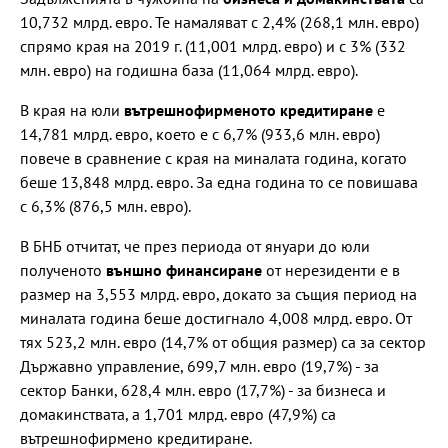
10,732 млрд. евро. Те намаляват с 2,4% (268,1 млн. евро)
спрямо края на 2019 г. (11,001 млрд. евро) и с 3% (332
млн. евро) на годишна база (11,064 млрд. евро).
В края на юли
вътрешнофирменото кредитиране
е
14,781 млрд. евро, което е с 6,7% (933,6 млн. евро)
повече в сравнение с края на миналата година, когато
беше 13,848 млрд. евро. За една година то се повишава
с 6,3% (876,5 млн. евро).
В БНБ отчитат, че през периода от януари до юли
полученото
външно финансиране
от нерезиденти е в
размер на 3,553 млрд. евро, докато за същия период на
миналата година беше достигнало 4,008 млрд. евро. От
тях 523,2 млн. евро (14,7% от общия размер) са за сектор
Държавно управление, 699,7 млн. евро (19,7%) - за
сектор Банки, 628,4 млн. евро (17,7%) - за бизнеса и
домакинствата, а 1,701 млрд. евро (47,9%) са
вътрешнофирмено кредитиране.