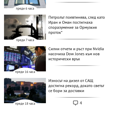
преди 6 часа
Петролът поевтинява, след като
Иран и Оман постигнаха
споразумение за Ормузкия
проток*
преди 7 часа
Силни отчети и ръст при Nvidia
насочиха Dow Jones към нов
исторически връх
преди 16 часа
Износът на дизел от САЩ
достигна рекорд, докато светът
се бори за доставки
4
преди 18 часа