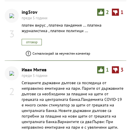
ing5rov
2
1
преди 5 години
платен вирус , платена пандемия ... платена
3
журналистика , платени политици ...
отговор
Сигнализирай за неуместен коментар
Иван Митев
1
3
преди 5 години
Сегашните държавни дългове са последица от
2
неправилно емитиране на пари. Парите от държавните
дългове са необходими за плащане на щети от
грешката на централната банка.Пандемията COVID-19
е много силен стимулатор за щети от грешката на
централната банка. Новите държавни дългове са
потребни за плащане на нови щети от грешката на
централната банка.Вариантите са два:Първи: При
неправилно емитиране на пари е с увеличени щети.