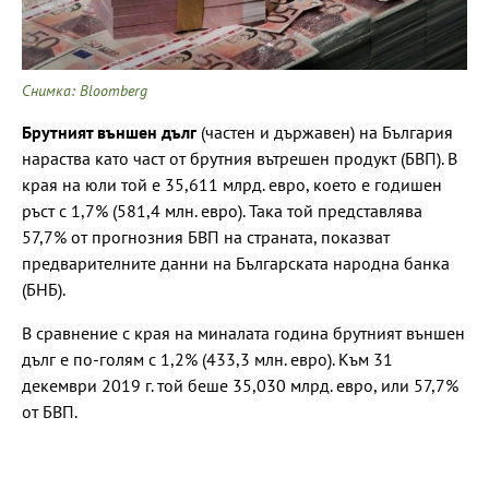
Снимка: Bloomberg
Брутният външен дълг
(частен и държавен) на България
нараства като част от брутния вътрешен продукт (БВП). В
края на юли той е 35,611 млрд. евро, което е годишен
ръст с 1,7% (581,4 млн. евро). Така той представлява
57,7% от прогнозния БВП на страната, показват
предварителните данни на Българската народна банка
(БНБ).
В сравнение с края на миналата година брутният външен
дълг е по-голям с 1,2% (433,3 млн. евро). Към 31
декември 2019 г. той беше 35,030 млрд. евро, или 57,7%
от БВП.