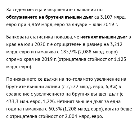
За седем месеца извършените плащания по
обслужването на брутния външен дълг
са 3,107 млрд.
евро при 3,969 млрд. евро за януари – юли 2019 г.
Банковата статистика показва, че
нетният външен дълг
в
края на юли 2020 г. е отрицателен в размер на 3,212
млрд. евро и намалява с 185,9% (2,088 млрд. евро)
спрямо края на 2019 г. (отрицателна стойност от 1,123
млрд. евро).
Понижението се дължи на по-голямото увеличение на
брутните външни активи (с 2,522 млрд. евро, 6,9%) в
сравнение с увеличението на брутния външен дълг (с
433,3 млн. евро, 1,2%). Нетният външен дълг за една
година намалява с 60,3% (1,208 млрд. евро), когато беше
с отрицателна стойност от 2,004 млрд. евро.