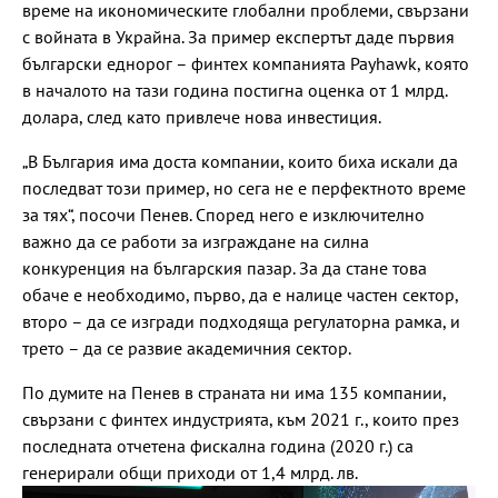
време на икономическите глобални проблеми, свързани
с войната в Украйна. За пример експертът даде първия
български еднорог – финтех компанията Payhawk, която
в началото на тази година постигна оценка от 1 млрд.
долара, след като привлече нова инвестиция.
„В България има доста компании, които биха искали да
последват този пример, но сега не е перфектното време
за тях“, посочи Пенев. Според него е изключително
важно да се работи за изграждане на силна
конкуренция на българския пазар. За да стане това
обаче е необходимо, първо, да е налице частен сектор,
второ – да се изгради подходяща регулаторна рамка, и
трето – да се развие академичния сектор.
По думите на Пенев в страната ни има 135 компании,
свързани с финтех индустрията, към 2021 г., които през
последната отчетена фискална година (2020 г.) са
генерирали общи приходи от 1,4 млрд. лв.