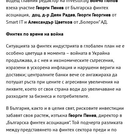
водещ главния редактор на Investor.bg
Бойчо Попов
взеха участие
Георги Пенев
от Българска финтех
асоциация,
доц. д-р Деян Радев
,
Георги Георгиев
от
Smart IT и
Александър Цветков
от „Болерон“ АД.
Финтех по време на война
Ситуацията за финтех индустрията в глобален план не е
особено цветуща в момента – войната в Украйна
продължава, а с нея и икономическите сътресения,
изразени в ускорена инфлация и нарушени вериги на
доставки; централните банки вече се ангажираха да
потушат ръста при цените с агресивни увеличения на
лихвите, което от своя страна води до увеличаване на
разходите за бизнеса и потребителите.
В България, както и в целия свят, рисковите инвестиции
забавят своя растеж, изтъкна
Георги Пенев
, директор в
„Българска финтех асоциация“. Той подчерта разликата
между представянето на финтех сектора преди и по