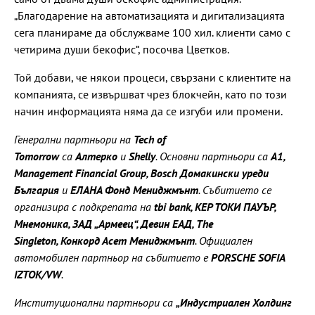
„Благодарение на автоматизацията и дигитализацията
сега планираме да обслужваме 100 хил. клиенти само с
четирима души бекофис“, посочва Цветков.
Той добави, че някои процеси, свързани с клиентите на
компанията, се извършват чрез блокчейн, като по този
начин информацията няма да се изгуби или промени.
Генерални партньори на
Tech of
Tomorrow
са
Алтерко
и
Shelly
. Основни партньори са
А1,
Management Financial Group, Bosch Домакински уреди
България
и
ЕЛАНА Фонд Мениджмънт
. Събитието се
организира с подкрепата на
tbi bank, KEР ТОКИ ПАУЪР,
Мнемоника, ЗАД „Армеец“, Девин ЕАД, The
Singleton, Конкорд Асет Мениджмънт
. Официален
автомобилен партньор на събитието е
PORSCHE SOFIA
IZTOK/VW
.
Институционални партньори са
„Индустриален Холдинг