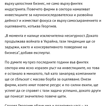
върху цялостния бизнес, не само върху финтех
индустрията. Повечето фирми в сектора намаляват
инвестициите за научноизследователска и развойна
дейност и изместват фокуса си върху самосъхранението и
оцеляването, изтъква Георгиев.
„В момента е налице изключителна несигурност. Докато
продължава войната в Украйна, тази тенденция ще се
задържи, както и консервативното поведение на
бизнеса“, добавя експертът.
По думите му през последните години във финтех
сектора има ясно изразен ръст на инвестициите, но това
е останало в миналото, тъй като занапред компаниите
ще се сблъскат с масова борба за оцеляване. Онези
фирми, които имат повече ресурс и по-силни екипи, ще
успеят да се справят с тази задача успешно, докато други
ще понесат значително повече щети.
Според Георгиев обаче има и позитивна част – за