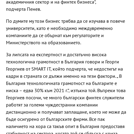
академичния сектор и на финтех бизнеса“,
подчерта Пенев.
По думите му този бизнес трябва да се изучава в повече
университети, като е необходимо междувременно
компаниите да се обърнат към регулаторите и
Министерството на образованието.
За липсата на експертност и достатъчно висока
технологична грамотност в България говори и Георги
Георгиев от SMART IT, който подчерта, че недостигът на
кадри в страната се дължи именно на тези фактори. „ В
България технологичната грамотност на българите е
ниска – едва 30% към 2021 г.“, изтъкна той. Въпреки това
Георгиев посочи, че много български финтех служители
работят за големи чуждестранни компании
дистанционно и получават заплащане, което не може да
бъде осигурено от българските фирми. Все пак
наличието на хора са такъв опит в България предоставя
стабилност на сектора, когато той се сблъска с криза.