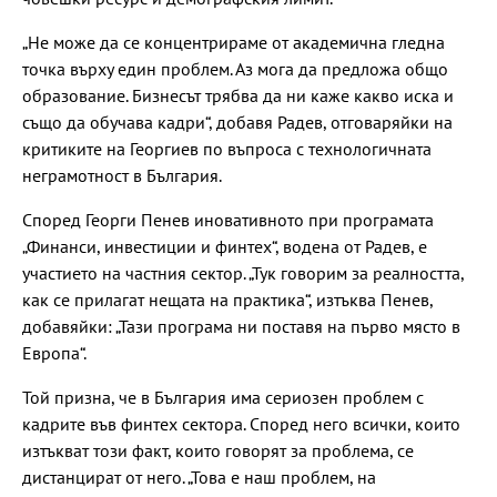
„Не може да се концентрираме от академична гледна
точка върху един проблем. Аз мога да предложа общо
образование. Бизнесът трябва да ни каже какво иска и
също да обучава кадри“, добавя Радев, отговаряйки на
критиките на Георгиев по въпроса с технологичната
неграмотност в България.
Според Георги Пенев иновативното при програмата
„Финанси, инвестиции и финтех“, водена от Радев, е
участието на частния сектор. „Тук говорим за реалността,
как се прилагат нещата на практика“, изтъква Пенев,
добавяйки: „Тази програма ни поставя на първо място в
Европа“.
Той призна, че в България има сериозен проблем с
кадрите във финтех сектора. Според него всички, които
изтъкват този факт, които говорят за проблема, се
дистанцират от него. „Това е наш проблем, на