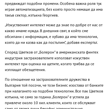
предвиждат подобни промени. Особена важна роля тук
играе автоматизацията, без която просто нямаше да има
такъв сектор, изтъкна Георгиев.
„Изкуственият интелект може да знае по-добре от нас от
какво имаме нужда. В днешния свят, в който сме
обсипани с информация, е хубаво да има технология,
която да ни казва как да постъпим“, добавя експертът.
Според Цветков от „Болерон“ в американската финтех
индустрия застрахователите използват изкуствен
интелект при оценка на щетите, когато трябва да се
изплащат обезщетения.
По отношение на застрахователните дружества в
България той посочи, че този бизнес изостава от банките
при налагането на подобни технологии. Все пак Цветков
изтъкна, че само за година „Болерон“ е успяла да
привлече около 10 хил. клиенти, които се обслужват
само от двама души бекофис администрация.