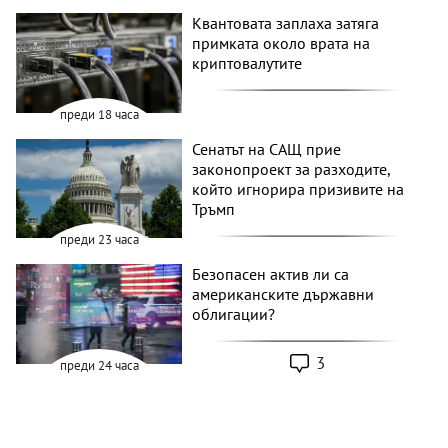
Квантовата заплаха затяга
примката около врата на
криптовалутите
преди 18 часа
Сенатът на САЩ прие
законопроект за разходите,
който игнорира призивите на
Тръмп
преди 23 часа
Безопасен актив ли са
американските държавни
облигации?
3
преди 24 часа