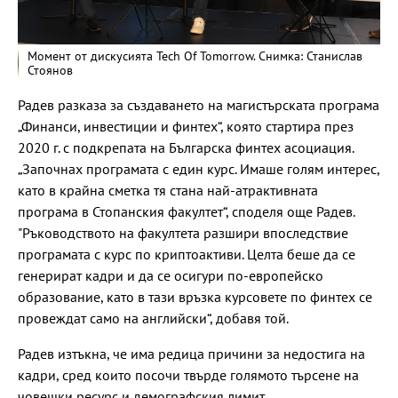
Момент от дискусията Tech Of Tomorrow. Снимка: Станислав
Стоянов
Радев разказа за създаването на магистърската програма
„Финанси, инвестиции и финтех“, която стартира през
2020 г. с подкрепата на Българска финтех асоциация.
„Започнах програмата с един курс. Имаше голям интерес,
като в крайна сметка тя стана най-атрактивната
програма в Стопанския факултет“, споделя още Радев.
"Ръководството на факултета разшири впоследствие
програмата с курс по криптоактиви. Целта беше да се
генерират кадри и да се осигури по-европейско
образование, като в тази връзка курсовете по финтех се
провеждат само на английски“, добавя той.
Радев изтъкна, че има редица причини за недостига на
кадри, сред които посочи твърде голямото търсене на
човешки ресурс и демографския лимит.