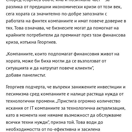
разлика от предишни икономически кризи от този век,
сега хората са значително по-добре запознати с
работата на финтех компаниите и имат повече доверие в
тях. Това означава, че бизнесите могат да помогнат на
крайните потребители да преминат през тази финансова
криза, изтъкна Георгиев.
„Компаниите, които подпомагат финансовия живот на
хората, може би биха могли да се възползват от
ситуацията и да натрупат повече клиенти“,
добави панелистът.
Георгиев подчерта, че въпреки занижените инвестиции и
песимизма сред компаниите е налице растяща нужда от
технологични промени. „Пристига огромно количество
искания от IT компаниите за технологична актуализация,
като в момента ние нямаме възможност да обслужваме
всички техни нужди“, призна той. Това води до
необходимостта от по-ефективна и засилена