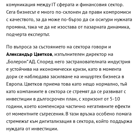
комуникация между IT сферата и финансовия сектор.
Сега бизнесът е много по-склонен да прави компромиси
с качеството, за да може по-бързо да си осигури нужната
промяна, така че да не изостава от пазарната динамика,
подчерта експертът.
По въпроса за състоянието на сектора говори и
Александър Цветков
, изпълнителен директор на
„Болерон“ АД. Според него застрахователната индустрия
е устойчива на икономически кризи, като в момента
дори се наблюдава засилване на иншуртех бизнеса в
Европа. Цветков приема това като нещо нормално, тъй
като компаниите в сектора се стремят да се развиват с
инвестиции в дългосрочен план, с хоризонт от 5-10
години, което компенсира частично негативните ефекти
от моментните сътресения. В тази връзка особено помага
стремежът към дигитализация в сектора, който поддържа
нуждата от инвестиции.