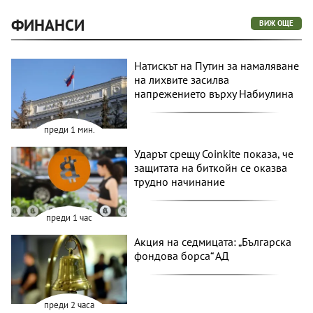
ФИНАНСИ
ВИЖ ОЩЕ
Натискът на Путин за намаляване
на лихвите засилва
напрежението върху Набиулина
преди 1 мин.
Ударът срещу Coinkite показа, че
защитата на биткойн се оказва
трудно начинание
преди 1 час
Акция на седмицата: „Българска
фондова борса“ АД
преди 2 часа