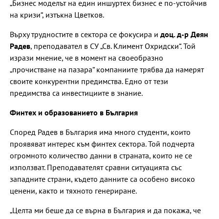
„Бизнес моделът на един иншуртех бизнес е по-устойчив
на кризи“, изтъкна Цветков.
Върху трудностите в сектора се фокусира и
доц. д-р Деян
Радев
, преподавател в СУ „Св. Климент Охридски“. Той
изрази мнение, че в момент на своеобразно
„прочистване на пазара“ компаниите трябва да намерят
своите конкурентни предимства. Едно от тези
предимства са инвестициите в знание.
Финтех и образованието в България
Според Радев в България има много студенти, които
проявяват интерес към финтех сектора. Той подчерта
огромното количество данни в страната, които не се
използват. Преподавателят сравни ситуацията със
западните страни, където данните са особено високо
ценени, както и тяхното генериране.
„Целта ми беше да се върна в България и да покажа, че