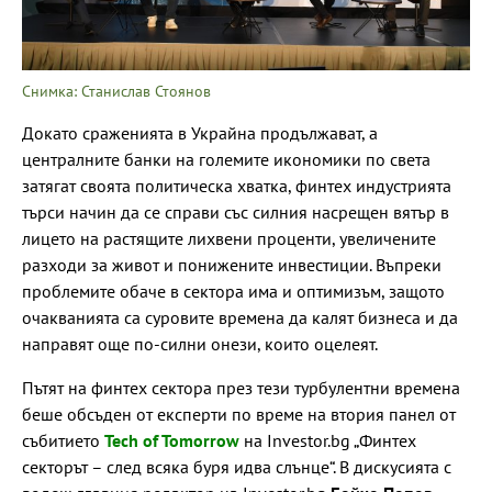
Снимка: Станислав Стоянов
Докато сраженията в Украйна продължават, а
централните банки на големите икономики по света
затягат своята политическа хватка, финтех индустрията
търси начин да се справи със силния насрещен вятър в
лицето на растящите лихвени проценти, увеличените
разходи за живот и понижените инвестиции. Въпреки
проблемите обаче в сектора има и оптимизъм, защото
очакванията са суровите времена да калят бизнеса и да
направят още по-силни онези, които оцелеят.
Пътят на финтех сектора през тези турбулентни времена
беше обсъден от експерти по време на втория панел от
събитието
Tech of Tomorrow
на Investor.bg „Финтех
секторът – след всяка буря идва слънце“. В дискусията с