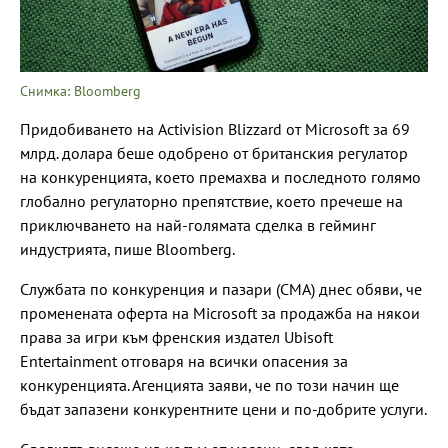
Снимка: Bloomberg
Придобиването на Activision Blizzard от Microsoft за 69
млрд. долара беше одобрено от британския регулатор
на конкуренцията, което премахва и последното голямо
глобално регулаторно препятствие, което пречеше на
приключването на най-голямата сделка в гейминг
индустрията, пише Bloomberg.
Службата по конкуренция и пазари (CMA) днес обяви, че
променената оферта на Microsoft за продажба на някои
права за игри към френския издател Ubisoft
Entertainment отговаря на всички опасения за
конкуренцията. Агенцията заяви, че по този начин ще
бъдат запазени конкурентните цени и по-добрите услуги.