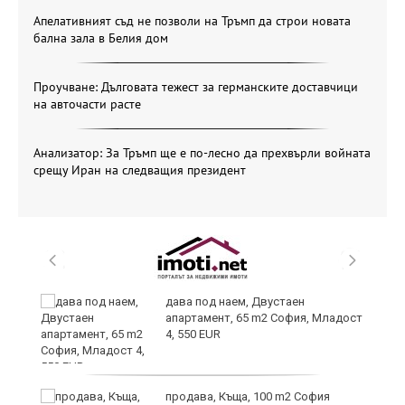
Апелативният съд не позволи на Тръмп да строи новата
бална зала в Белия дом
Проучване: Дълговата тежест за германските доставчици
на авточасти расте
Анализатор: За Тръмп ще е по-лесно да прехвърли войната
срещу Иран на следващия президент
и
дава под наем, Двустаен
апартамент, 65 m2 София, Младост
4, 550 EUR
и
продава, Къща, 100 m2 София