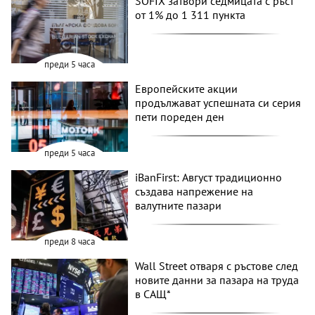
SOFIX затвори седмицата с ръст
от 1% до 1 311 пункта
преди 5 часа
Европейските акции
продължават успешната си серия
пети пореден ден
преди 5 часа
iBanFirst: Август традиционно
създава напрежение на
валутните пазари
преди 8 часа
Wall Street отваря с ръстове след
новите данни за пазара на труда
в САЩ*