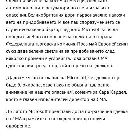
Сделката висеше на косъм от месеци, след като
антимонополните регулатори по света изразиха
опасения. Великобритания дори първоначално наложи
вето на придобиването. И все пак споразумението се
случи неочаквано бързо, след като Microsoft успя да
победи съдебно оспорване на сделката от страна
Федералната търговска комисия. През май Европейският
съюз даде зелена светлина за придобиването след
няколко промени в условията. Това остави CMA
единственият регулатор, който пречи на сделката.
„Дадохме ясно послание на Microsoft, че сделката ще
бъде блокирана, освен ако не обърнат цялостно
внимание на нашите опасения“, коментира Сара Кардел,
която е главен изпълнителен директор на CMA.
До лятото Microsoft представи доста по-различна сделка
на CMA в рамките на последен опит да получи
одобрение.