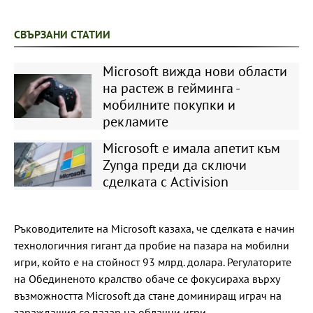
СВЪРЗАНИ СТАТИИ
Microsoft вижда нови области
на растеж в гейминга -
мобилните покупки и
рекламите
Microsoft е имала апетит към
Zynga преди да сключи
сделката с Activision
Ръководителите на Microsoft казаха, че сделката е начин
технологичния гигант да пробие на пазара на мобилни
игри, който е на стойност 93 млрд. долара. Регулаторите
на Обединеното кралство обаче се фокусираха върху
възможността Microsoft да стане доминиращ играч на
зараждащия се пазар на облачни игри.