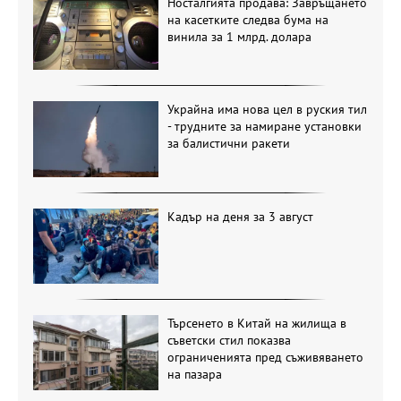
Носталгията продава: Завръщането
на касетките следва бума на
винила за 1 млрд. долара
Украйна има нова цел в руския тил
- трудните за намиране установки
за балистични ракети
Кадър на деня за 3 август
Търсенето в Китай на жилища в
съветски стил показва
ограниченията пред съживяването
на пазара