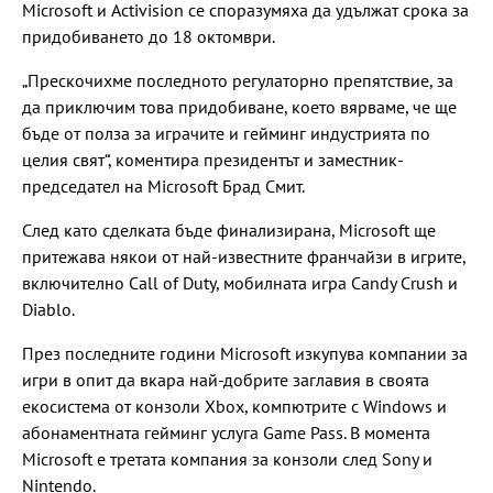
Microsoft и Activision се споразумяха да удължат срока за
придобиването до 18 октомври.
„Прескочихме последното регулаторно препятствие, за
да приключим това придобиване, което вярваме, че ще
бъде от полза за играчите и гейминг индустрията по
целия свят“, коментира президентът и заместник-
председател на Microsoft Брад Смит.
След като сделката бъде финализирана, Microsoft ще
притежава някои от най-известните франчайзи в игрите,
включително Call of Duty, мобилната игра Candy Crush и
Diablo.
През последните години Microsoft изкупува компании за
игри в опит да вкара най-добрите заглавия в своята
екосистема от конзоли Xbox, компютрите с Windows и
абонаментната гейминг услуга Game Pass. В момента
Microsoft е третата компания за конзоли след Sony и
Nintendo.