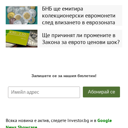
БНБ ще емитира
колекционерски евромонети
след влизането в еврозоната
Ще причинят ли промените в
Закона за еврото ценови шок?
Всяка новина е актив, следете Investor.bg и в
Google
News Showcase
.