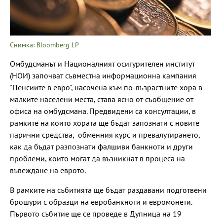
Снимка: Bloomberg LP
Омбудсманът и Националният осигурителен институт
(НОИ) започват съвместна информационна кампания
"Пенсиите в евро", насочена към по-възрастните хора в
малките населени места, става ясно от съобщение от
офиса на омбудсмана. Предвидени са консултации, в
рамките на които хората ще бъдат запознати с новите
парични средства, обменния курс и превалутирането,
как да бъдат разпознати фалшиви банкноти и други
проблеми, които могат да възникнат в процеса на
въвеждане на еврото.
В рамките на събитията ще бъдат раздавани подготвени
брошури с образци на евробанкноти и евромонети.
Първото събитие ще се проведе в Дупница на 19