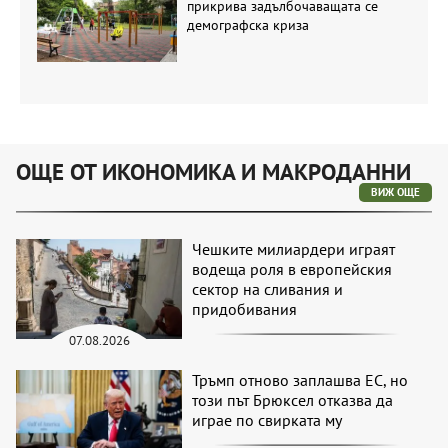
прикрива задълбочаващата се
демографска криза
ОЩЕ ОТ ИКОНОМИКА И МАКРОДАННИ
ВИЖ ОЩЕ
Чешките милиардери играят
водеща роля в европейския
сектор на сливания и
придобивания
07.08.2026
Тръмп отново заплашва ЕС, но
този път Брюксел отказва да
играе по свирката му