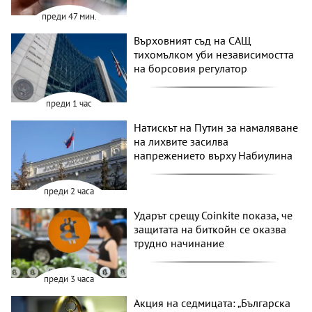
преди 47 мин.
Върховният съд на САЩ
тихомълком уби независимостта
на борсовия регулатор
преди 1 час
Натискът на Путин за намаляване
на лихвите засилва
напрежението върху Набиулина
преди 2 часа
Ударът срещу Coinkite показа, че
защитата на биткойн се оказва
трудно начинание
преди 3 часа
Акция на седмицата: „Българска