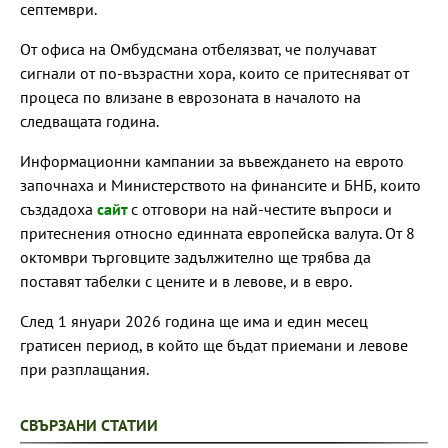
септември.
От офиса на Омбудсмана отбелязват, че получават
сигнали от по-възрастни хора, които се притесняват от
процеса по влизане в еврозоната в началото на
следващата година.
Информационни кампании за въвеждането на еврото
започнаха и Министерството на финансите и БНБ, които
създадоха
сайт
с отговори на най-честите въпроси и
притеснения относно единната европейска валута. От 8
октомври търговците задължително ще трябва да
поставят табелки с цените и в левове, и в евро.
След 1 януари 2026 година ще има и един месец
гратисен период, в който ще бъдат приемани и левове
при разплащания.
СВЪРЗАНИ СТАТИИ