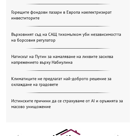
Горещите фондови пазари в Европа наелектризират
инвеститорите
Върховният съд на САЩ тихомълком уби независимостта
на борсовия регулатор
Натискът на Путин за намаляване на лихвите засилва
напрежението върху Набиулина
Климатиците не предлагат най-доброто решение за
охлаждане на градовете
Истинските причини да се страхуваме от AI и оръжията за
масово унищожение