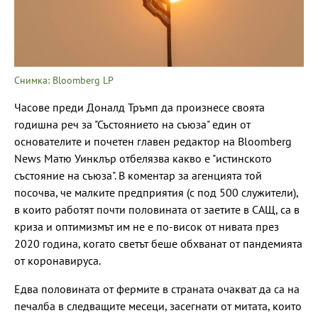
Снимка: Bloomberg LP
Часове преди Доналд Тръмп да произнесе своята
годишна реч за "Състоянието на съюза" един от
основателите и почетен главен редактор на Bloomberg
News Матю Уинклър отбелязва какво е "истинското
състояние на съюза". В коментар за агенцията той
посочва, че малките предприятия (с под 500 служители),
в които работят почти половината от заетите в САЩ, са в
криза и оптимизмът им не е по-висок от нивата през
2020 година, когато светът беше обхванат от пандемията
от коронавируса.
Едва половината от фермите в страната очакват да са на
печалба в следващите месеци, засегнати от митата, които