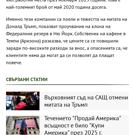
най-големият брой от май 2020 година досега.
Именно тези компании са поели и тежестта на митата на
Доналд Тръмп, показват проучвания на клона на
Федералния резерв в Ню Йорк. Собственик на кафене в
Темпи (Аризона) разказва, че цените са се повишили
заради по-високите разходи за внос, а опасенията са, че
клиентите няма да могат да си позволят да плащат
повече.
СВЪРЗАНИ СТАТИИ
Върховният съд на САЩ отмени
митата на Тръмп
Течението "Продай Америка"
всъщност е било "Купи
Америка" през 2025 г.