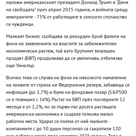
наложи американският президент Доналд Тръмп в "Деня
на свободата" през април 2025 година, и войната срещу
имигрантите - 75% от работещите в селското стопанство
са чужденци.
Малкият бизнес съобщава за рекорден брой фалити на
фона на заявленията на властите за забележителен
икономически растеж, тъй като брутният вътрешен
продукт (БВП) продължава да се увеличава, отбелязва
още Уинклър.
Всичко това се случва на фона на няколкото намаления
на лихвите от страна на Федералния резерв, забавяща се
инфлация (до 2,7%) и бума на фондовия пазар (S&P500
се е повишил с 16%). Ръстът на БВП през последните 12
месеца е от 2,2%, но за първи път досега растящата
американска икономика е създала толкова малко
работни места. Ударът се поема от най-малките -
компаниите с до 50 души персонал са съкратили 120
хил. работни места през ноември 2025 година. Това е