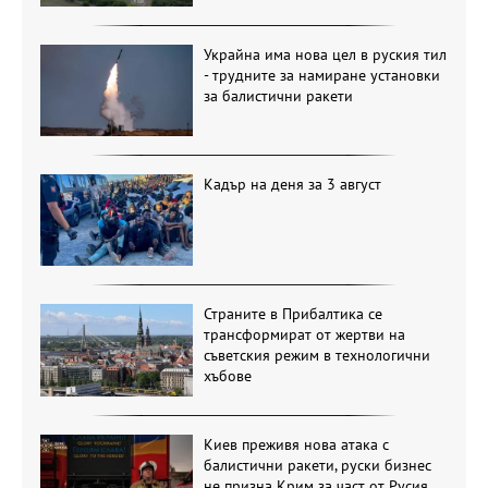
Украйна има нова цел в руския тил
- трудните за намиране установки
за балистични ракети
Кадър на деня за 3 август
Страните в Прибалтика се
трансформират от жертви на
съветския режим в технологични
хъбове
Киев преживя нова атака с
балистични ракети, руски бизнес
не призна Крим за част от Русия