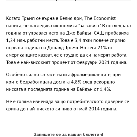
Когато Тръмп се върна в Белия дом, The Economist
написа, че наследява икономика "за завист". В последната
година от управлението на Джо Байдън САЩ прибавиха
1,24 млн. работни места. Това е 3,4 пъти повече спрямо
първата година на Доналд Тръмп. Но сега 21% от
американците казват, че е трудно да си намерят работа.
Това е най-високият процент от февруари 2021 година.
Особено силно са засегнати афроамериканците, при
които безработицата достига 4,8% след рекордно
ниската в последната година на Байдън от 1,4%.
Не е голяма изненада защо потребителското доверие се
срина до най-ниското си ниво от май 2014 година.