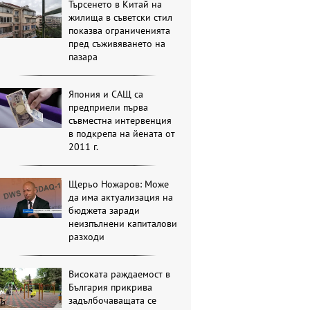
Търсенето в Китай на
жилища в съветски стил
показва ограниченията
пред съживяването на
пазара
Япония и САЩ са
предприели първа
съвместна интервенция
в подкрепа на йената от
2011 г.
Щерьо Ножаров: Може
да има актуализация на
бюджета заради
неизпълнени капиталови
разходи
Високата раждаемост в
България прикрива
задълбочаващата се