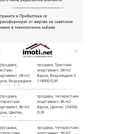
траните в Прибалтика се
рансформират от жертви на съветския
режим в технологични хъбове
продава, Тристаен
Тр
апартамент, 68 m2
зл
Варна, Възраждане 3,
в
118900 EUR
е
продава, Четиристаен
И
апартамент, 86 m2
ин
Варна, Цветен, 204900
с 
EUR
те
продава, Четиристаен
Ту
апартамент, 96 m2
дв