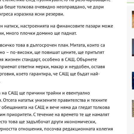
ца беше толкова очевидно неоправдано, че дори
греса изразиха ясни резерви.
ен натиск, настроенията на финансовите пазари може
учи, много плочки домино ще паднат.
всичко това в дългосрочен план. Митата, които са
но – по-високи, ще повишат цените, ще притъпят
я жизнен стандарт, особено в САЩ. Обърнете
приемат ответни мерки, макар и неудобен, оставя
рговия, което гарантира, че САЩ ще бъдат най-
.
на на САЩ ще причини трайни и евентуално
 Отсега нататък унизените правителства и техните
 обещанията на САЩ и вече няма да гледат толкова
им приоритети. С течение на времето те ще намалят
есто това ще задълбочат други икономически,
урността отношения, посочва редакционната колегия