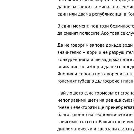
данни за заетостта миналата седми
един или двама републиканци в Кон
В един момент, под този безмилост
да сменят полюсите. Ако това се сл
Да не говорим за това докъде води 
значително – дори и не разрушител
конкуренцията и ще задържат ниски
внимание, че изборът да не се пред
Япония и Европа по-отворени за тъ
големият губещ в дългосрочен план
Най-лошото е, че тормозът от стра
непоправими щети на редица съюзи.
гневни електорати ще пренебрегват
благосклонно на геополитическите 
зависимостта си от Вашингтон и вм
дипломатически и свързани със сиг