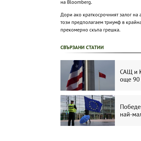
на Bloomberg.
Дори ако краткосрочният залог на 
този предполагаем триумф в крайна 
прекомерно скъпа грешка.
СВЪРЗАНИ СТАТИИ
САЩ и 
още 90
Победе
най-мал