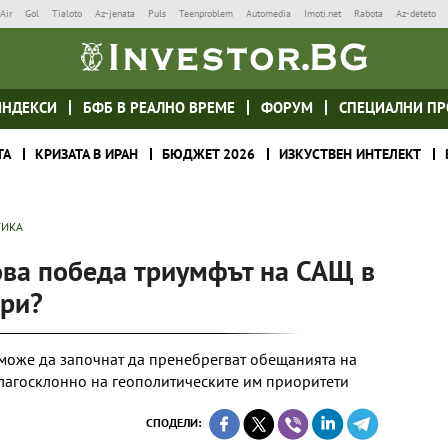
Air
Gol
Tialoto
Az-jenata
Puls
Teenproblem
Automedia
Imoti.net
Rabota
Az-deteto
ИНДЕКСИ
БФБ В РЕАЛНО ВРЕМЕ
ФОРУМ
СПЕЦИАЛНИ ПР
ТА
КРИЗАТА В ИРАН
БЮДЖЕТ 2026
ИЗКУСТВЕН ИНТЕЛЕКТ
ТИКА
ова победа триумфът на САЩ в
ори?
може да започнат да пренебрегват обещанията на
благосклонно на геополитическите им приоритети
СПОДЕЛИ: