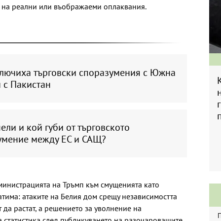
р на реални или въображаеми оплаквания.
лючиха търговски споразумения с Южна
 с Пакистан
ели и кой губи от търговското
умение между ЕС и САЩ?
инистрацията на Тръмп към смущенията като
атима: атаките на Белия дом срещу независимостта
да растат, а решението за уволнение на
 статистика след публикуването на разочароващите