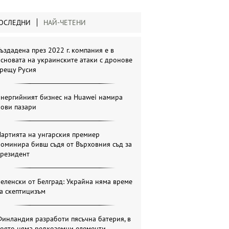
ОСЛЕДНИ
НАЙ-ЧЕТЕНИ
ъздадена през 2022 г. компания е в
сновата на украинските атаки с дронове
срещу Русия
Енергийният бизнес на Huawei намира
нови пазари
артията на унгарския премиер
оминира бивш съдя от Върховния съд за
президент
еленски от Белград: Украйна няма време
а скептицизъм
инландия разработи пясъчна батерия, в
която няма редкоземни елементи