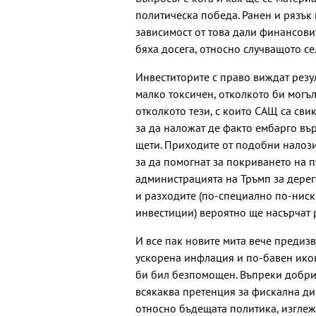
политическа победа. Ранен и рязък
зависимост от това дали финансови
бяха досега, относно случващото се
Инвеститорите с право виждат резул
малко токсичен, отколкото би могъл
отколкото тези, с които САЩ са свик
за да наложат де факто ембарго въ
щети. Приходите от подобни налози
за да помогнат за покриването на 
администрацията на Тръмп за дерег
и разходите (по-специално по-ниск
инвестиции) вероятно ще насърчат 
И все пак новите мита вече предизв
ускорена инфлация и по-бавен ико
би бил безпомощен. Въпреки добрит
всякаква претенция за фискална дис
относно бъдещата политика, изглеж