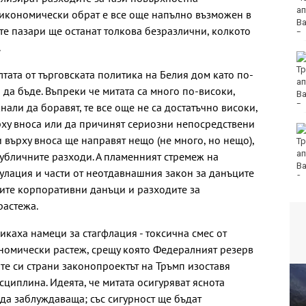
Военноморското
 икономически обрат е все още напълно възможен в
училище във Варна
те пазари ще останат толкова безразлични, колкото
.
Няма дълбоки кратери
на мястото, на което
тата от търговската политика на Белия дом като по-
се взриви дрон у нас
 да бъде. Въпреки че митата са много по-високи,
нали да боравят, те все още не са достатъчно високи,
рху вноса или да причинят сериозни непосредствени
Хванаха за ден 31
 върху вноса ще направят нещо (не много, но нещо),
шофьори с алкохол
или наркотици
публичните разходи. А пламенният стремеж на
улация и части от неотдавнашния закон за данъците
ите корпоративни данъци и разходите за
растежа.
икаха намеци за стагфлация - токсична смес от
номически растеж, срещу която Федералният резерв
е си страни законопроектът на Тръмп изоставя
циплина. Идеята, че митата осигуряват яснота
да заблуждаваща; със сигурност ще бъдат