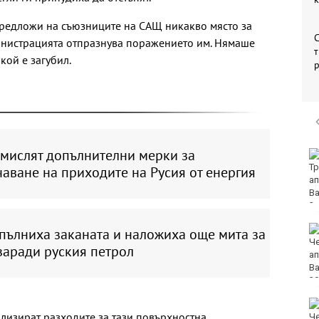
предложи на съюзниците на САЩ никакво място за
С
министрацията отпразнува поражението им. Нямаше
т
кой е загубил.
мислят допълнителни мерки за
Хороскоп за 9 август
2026
аване на приходите на Русия от енергия
Медицински
пълниха заканата и наложиха още мита за
хеликоптери
заради руския петрол
проведоха две
успешни операции
Нови 45 курсанти бяха
ализират разходите за тази повърхностна
посрещнати във