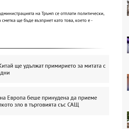
администрацията на Тръмп се отплати политически,
сметка ще бъде възприет като това, което е -
Китай ще удължат примирието за митата с
 дни
на Европа беше принудена да приеме
кото зло в търговията със САЩ