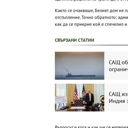
Както се очакваше, Белият дом не 
отстъпление. Точно обратното: ад
как да се прикрие кой е спечелил и 
СВЪРЗАНИ СТАТИИ
САЩ об
огранич
САЩ из
Индия 
Въпросът е кога и как ще се матери