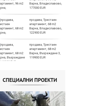
Варна, Владиславово,
къ
177000 EUR
в
продава, Тристаен
За
апартамент, 68 m2
мо
Варна, Владиславово,
ск
122900 EUR
продава, Тристаен
Др
апартамент, 68 m2
д
Варна, Възраждане 3,
г
119900 EUR
Б
СПЕЦИАЛНИ ПРОЕКТИ