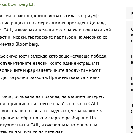
ка: Bloomberg L.P.
П
смятат митата, които влизат в сила, за триумф -
министрацията на американския президент Доналд
С
о. САЩ извоюваха желаните отстъпки и показаха кой
о
ветни мерки, търговските партньори на Америка се
ментар Bloomberg.
 със сигурност изглежда като зашеметяваща победа.
 допълнителните налози, които администрацията
водниците и фармацевтичните продукти - носят
 дългосрочни разходи. Празненствата са в най-
П
н
говия, основана на правила, на взаимен интерес.
нят принципа „силният е прав“ в полза на САЩ.
З
уги страни по света се надяваха, че заплахите за
з
трацията обратно към старото разбиране. Но
сигурността на САЩ и очевидната готовност на
Ф
гли ги принудиха да отстъпят.