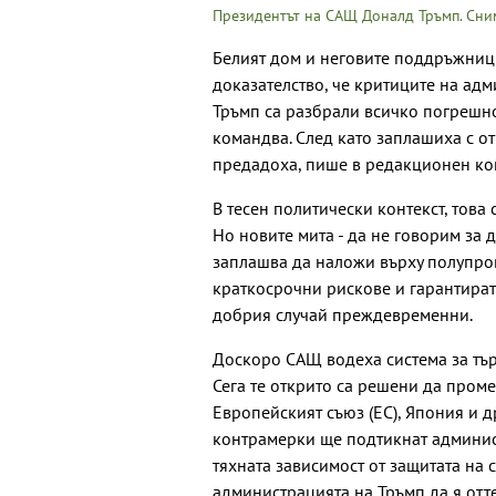
Президентът на САЩ Доналд Тръмп. Сним
Белият дом и неговите поддръжници 
доказателство, че критиците на ад
Тръмп са разбрали всичко погрешн
командва. След като заплашиха с от
предадоха, пише в редакционен ко
В тесен политически контекст, това
Но новите мита - да не говорим за
заплашва да наложи върху полупро
краткосрочни рискове и гарантират
добрия случай преждевременни.
Доскоро САЩ водеха система за тър
Сега те открито са решени да проме
Европейският съюз (ЕС), Япония и др
контрамерки ще подтикнат админис
тяхната зависимост от защитата на 
администрацията на Тръмп да я отте