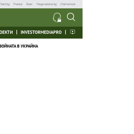
Start.bg
Posoka
Boec
Megavselena.bg
Chernomore
ОЕКТИ
INVESTORMEDIAPRO
ВОЙНАТА В УКРАЙНА