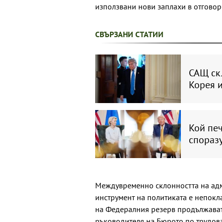
използвани нови заплахи в отгово
СВЪРЗАНИ СТАТИИ
САЩ ск
Корея и
Кой печ
спораз
Междувременно склонността на адм
инструмент на политиката е непокл
на Федералния резерв продължават 
ръководителя на Бюрото по трудова