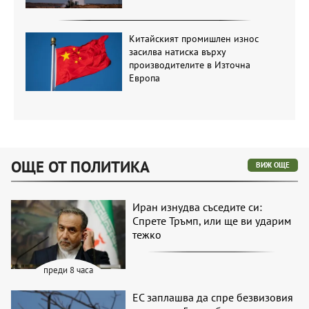
Китайският промишлен износ
засилва натиска върху
производителите в Източна
Европа
ОЩЕ ОТ ПОЛИТИКА
ВИЖ ОЩЕ
Иран изнудва съседите си:
Спрете Тръмп, или ще ви ударим
тежко
преди 8 часа
ЕС заплашва да спре безвизовия