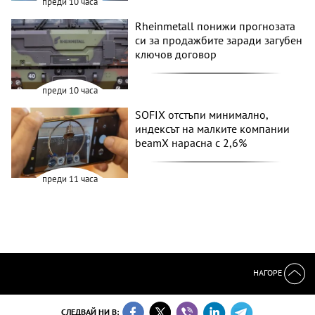
преди 10 часа
Rheinmetall понижи прогнозата
си за продажбите заради загубен
ключов договор
преди 10 часа
SOFIX отстъпи минимално,
индексът на малките компании
beamX нарасна с 2,6%
преди 11 часа
НАГОРЕ
СЛЕДВАЙ НИ В: