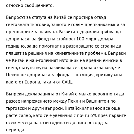
относно съобщението.
Въпросът за статута на Китай се простира отвъд
световната търговия, защото е голям препъникамък и за
преговорите за климата. Развитите държави трябва да
допринасят за фонд на стойност 100 млрд. долара
годишно, за да помогнат на развиващите се страни да
плащат за решения на климатичните проблеми. Въпреки
че Китай е най-големият източник на вредни емисии в
света, статутът му на развиваща се страна означава, че
Пекин не допринася за фонда – позиция, критикувана
както от Европа, така и от САЩ.
Въпреки декларацията от Китай е малко вероятно тя да
разсее напрежението между Пекин и Вашингтон по
търговски и други въпроси. Китайският износ все още
расте силно, като се е увеличил с почти 6% през първите
осем месеца на тази година и достига рекорд за
периода.