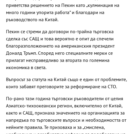
приветства решението на Пекин като „кулминация на
много години упорита работа“ и благодари на
ръководството на Китай.
Пекин се стреми да договори по-трайна търговска
сделка със САЩ и това вероятно е опит да спечели
благоразположението на американския президент
Доналд Тръмп. Според него специалните мерки се
прилагат несправедливо за втората по големина
икономика в света.
Въпросът за статута на Китай също е един от проблемите,
които забавят преговорите за реформиране на СТО.
По-рано тази година търговски ръководители от целия
Азиатско-тихоокеански регион, включително от Китай,
както и САЩ, признаха значението на организацията за
напредъка по търговските въпроси и необходимостта от
нейните правила. Те призоваха и за „смислена,