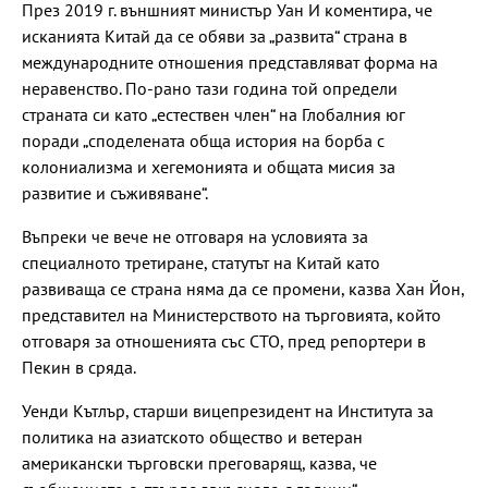
През 2019 г. външният министър Уан И коментира, че
исканията Китай да се обяви за „развита“ страна в
международните отношения представляват форма на
неравенство. По-рано тази година той определи
страната си като „естествен член“ на Глобалния юг
поради „споделената обща история на борба с
колониализма и хегемонията и общата мисия за
развитие и съживяване“.
Въпреки че вече не отговаря на условията за
специалното третиране, статутът на Китай като
развиваща се страна няма да се промени, казва Хан Йон,
представител на Министерството на търговията, който
отговаря за отношенията със СТО, пред репортери в
Пекин в сряда.
Уенди Кътлър, старши вицепрезидент на Института за
политика на азиатското общество и ветеран
американски търговски преговарящ, казва, че