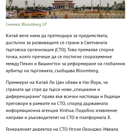
Снимка: Bloomberg LP
Китай вече няма да претендира за предимствата,
достъпни за развиващите се страни в Световната
търговска организация (СТО). Това премахва спорна
точка, която пречеше да се постигне споразумение
между Пекин и Вашингтон за реформиране на глобалния
арбитър на търговията, съобщава Bloomberg.
Премиерът на Китай Ли Цян обяви в Ню Йорк, че
страната ще спре да търси нови „специални и
диференцирани“ права във всички настоящи и бъдещи
преговори в рамките на СТО, според държавната
информационна агенция Xinhua. Подобно изявление
направи и ръководителят на СТО в платформата X.
Генералният директор на СТО Нгози Оконджо-Ивеала