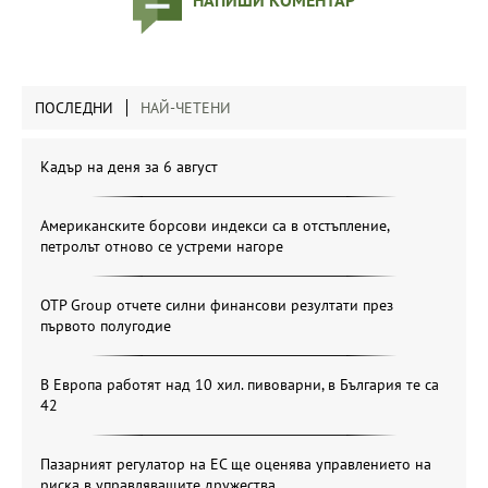
ПОСЛЕДНИ
НАЙ-ЧЕТЕНИ
Кадър на деня за 6 август
Американските борсови индекси са в отстъпление,
петролът отново се устреми нагоре
OTP Group отчете силни финансови резултати през
първото полугодие
В Европа работят над 10 хил. пивоварни, в България те са
42
Пазарният регулатор на ЕС ще оценява управлението на
риска в управляващите дружества