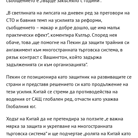
съобщението е „твърде закъсняло с години“.
„В светлината на липсата на дневен ред за преговори на
СТО и бавния темп на усилията за реформи,
съобщението – макар и добре дошло, ще има малък
практически ефект“, коментира Кътлър. Според нея
обаче, това „ще помогне на Пекин да защити трайния си
ангажимент към многостранната търговска система, в
рязък контраст с Вашингтон, който задържа
задълженията си към организацията“.
Пекин се позиционира като защитник на развиващите се
страни и представя решението си като продължение на
тези усилия. Китай се стреми да противодейства на
водения от САЩ глобален ред, отчасти като ухажва
Глобалния юг.
Ходът на Китай да не претендира за ползите „е важна
мярка за защита и укрепване на многостранната
търговска система“ и ще подчертае „ролята на Китай като