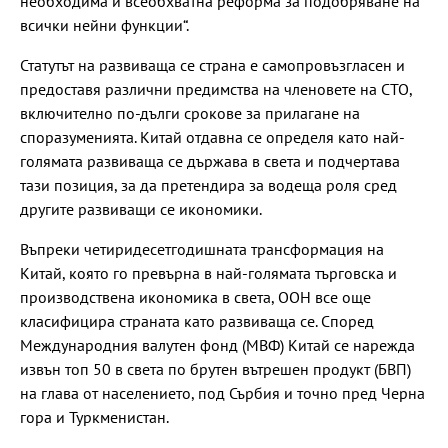
необходима и всеобхватна реформа за подобряване на
всички нейни функции“.
Статутът на развиваща се страна е самопровъзгласен и
предоставя различни предимства на членовете на СТО,
включително по-дълги срокове за прилагане на
споразуменията. Китай отдавна се определя като най-
голямата развиваща се държава в света и подчертава
тази позиция, за да претендира за водеща роля сред
другите развиващи се икономики.
Въпреки четиридесетгодишната трансформация на
Китай, която го превърна в най-голямата търговска и
производствена икономика в света, ООН все още
класифицира страната като развиваща се. Според
Международния валутен фонд (МВФ) Китай се нарежда
извън топ 50 в света по брутен вътрешен продукт (БВП)
на глава от населението, под Сърбия и точно пред Черна
гора и Туркменистан.