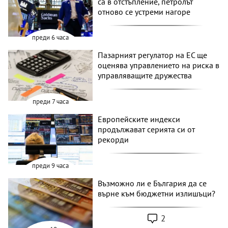
са в отстъпление, петролът
отново се устреми нагоре
преди 6 часа
Пазарният регулатор на ЕС ще
оценява управлението на риска в
управляващите дружества
преди 7 часа
Европейските индекси
продължават серията си от
рекорди
преди 9 часа
Възможно ли е България да се
върне към бюджетни излишъци?
2