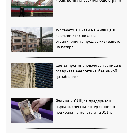
Иран, войната въвлича още страни
Търсенето в Китай на жилища в
съветски стил показва
ограниченията пред съживяването
на пазара
Светът премина ключова граница в
соларната енергетика, без никой
да забележи
Япония и САЩ са предприели
първа съвместна интервенция в
подкрепа на йената от 2011 г.