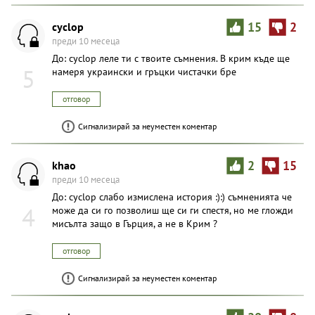
cyclop
15
2
преди 10 месеца
До: cyclop леле ти с твоите съмнения. В крим къде ще
5
намеря украински и гръцки чистачки бре
отговор
Сигнализирай за неуместен коментар
khao
2
15
преди 10 месеца
До: cyclop слабо измислена история :):) съмненията че
4
може да си го позволиш ще си ги спестя, но ме гложди
мисълта защо в Гърция, а не в Крим ?
отговор
Сигнализирай за неуместен коментар