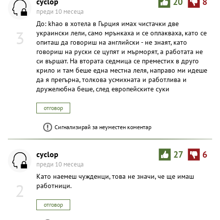
cyclop
20
8
преди 10 месеца
До: khao в хотела в Гърция имах чистачки две
3
украински лели, само мрънкаха и се оплакваха, като се
опиташ да говориш на английски - не знаят, като
говориш на руски се цупят и мърморят, а работата не
си вършат. На втората седмица се преместих в друго
крило и там беше една местна леля, направо ми идеше
да я прегърна, толкова усмихната и работлива и
дружелюбна беше, след европейските суки
отговор
Сигнализирай за неуместен коментар
cyclop
27
6
преди 10 месеца
Като наемеш чужденци, това не значи, че ще имаш
2
работници.
отговор