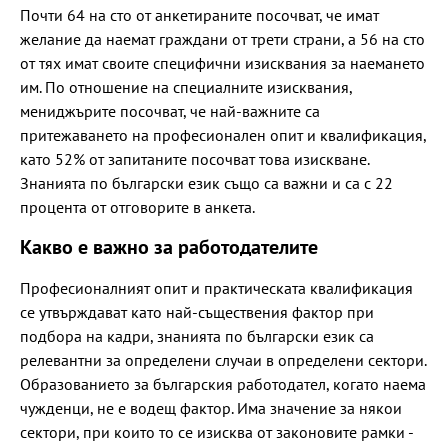
Почти 64 на сто от анкетираните посочват, че имат
желание да наемат граждани от трети страни, а 56 на сто
от тях имат своите специфични изисквания за наемането
им. По отношение на специалните изисквания,
мениджърите посочват, че най-важните са
притежаването на професионален опит и квалификация,
като 52% от запитаните посочват това изискване.
Знанията по български език също са важни и са с 22
процента от отговорите в анкета.
Какво е важно за работодателите
Професионалният опит и практическата квалификация
се утвърждават като най-съществения фактор при
подбора на кадри, знанията по български език са
релевантни за определени случаи в определени сектори.
Образованието за българския работодател, когато наема
чужденци, не е водещ фактор. Има значение за някои
сектори, при които то се изисква от законовите рамки -