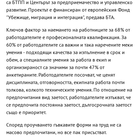
са БТПП и Центърът за предприемачество и управленско
развитие. Проектът е финансиран от европейския Фонд
"Убежище, миграция и интеграция", предава БТА.
Ключов фактор за наемането на работниците за 68% от
работодателите е професионалната квалификация. За
60% от работодателите са важни и така наречените меки
умения - подходящи качества за изпълнение в срок и
обем, а специалните умения за работа в екип и
организираност са значими за почти 47% от
анкетираните. Работодателите посочват, че ценят
дисциплината, отговорността, екипната работа почти
толкова, колкото техническите умения. По отношение на
предпочитания вид заетост, работодателите изтъкват, че
се предпочита постоянна заетост, дългосрочната заетост
също е приоритет.
Според проучването гъвкавите форми на труд не са
масово предпочитани, но все пак присъстват.