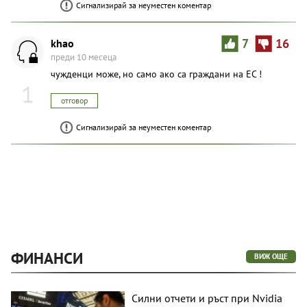
Сигнализирай за неуместен коментар
khao
7
16
преди 10 месеца
чужденци може, но само ако са граждани на ЕС !
1
отговор
Сигнализирай за неуместен коментар
ФИНАНСИ
ВИЖ ОЩЕ
Силни отчети и ръст при Nvidia