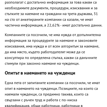
разполагат с достатъчно информация за това какви са
необходимите документи, процедури, изисквания и за
стъпките за наемане на граждани на трета държава, 31
на сто от анкетираните компании са казали, че имат
частична информация, а 22,62% - имат достатъчно данни.
Компаниите са посочили, че има нужда от допълнителна
информация за процедурите за наемане и законовите
изисквания, има нужда и от ясен алгоритъм за наемане,
да има място, където работодателят може да се
консултира по определена стъпка, какви са данъчните
стимули при законно наемане на чужденци.
Опитът в наемането на чужденци
Една пета от запитаните компании са посочили, че имат
опит в наемането на чужденци. Позициите, на които са
наемали чужденци, са предимно такива, които са
свързани с ръчен труд и работа с по-ниска
квалификация, общи работници, работници в