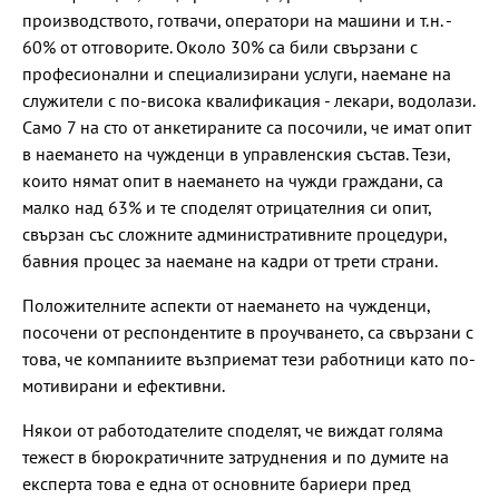
производството, готвачи, оператори на машини и т.н. -
60% от отговорите. Около 30% са били свързани с
професионални и специализирани услуги, наемане на
служители с по-висока квалификация - лекари, водолази.
Само 7 на сто от анкетираните са посочили, че имат опит
в наемането на чужденци в управленския състав. Тези,
които нямат опит в наемането на чужди граждани, са
малко над 63% и те споделят отрицателния си опит,
свързан със сложните административните процедури,
бавния процес за наемане на кадри от трети страни.
Положителните аспекти от наемането на чужденци,
посочени от респондентите в проучването, са свързани с
това, че компаниите възприемат тези работници като по-
мотивирани и ефективни.
Някои от работодателите споделят, че виждат голяма
тежест в бюрократичните затруднения и по думите на
експерта това е една от основните бариери пред