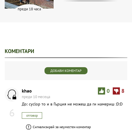
преди 18 часа
КОМЕНТАРИ
ДОБАВИ КОМЕНТАР
khao
0
8
преди 10 месеца
До: cyclop то и в Гърция не можеш да ги намериш :D:D
6
отговор
Сигнализирай за неуместен коментар