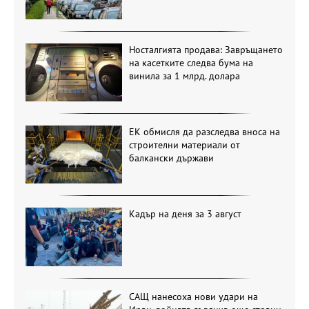
Носталгията продава: Завръщането
на касетките следва бума на
винила за 1 млрд. долара
ЕК обмисля да разследва вноса на
строителни материали от
балкански държави
Кадър на деня за 3 август
САЩ нанесоха нови удари на