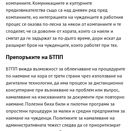
компаниите. Комуникациите и културните
предизвикателства също са над дневен ред пред
компаниите, но интеграцията на чужденците в работния
процес се оказва по-лесна за някои от компаниите и те
споделят, че са доволни от хората, които са наели и
смятат да ги задържат за по-дълго време, дори искат да
разширят броя на чужденците, които работят при тях.
Препоръките на БТПП
БТПП вижда възможност за облекчаване на процедурите
по наемане на хора от трети страни чрез използване на
дигитални технологии, да има процеси за дистанционно
консултиране при възникване на проблем или въпрос,
намаляване на изискванията за документи при повторно
наемане. Полезни биха били и пилотни програми за
опростени процедури за малки и средни предприятия за
наемане на чужденци. Политиките за намаляване на
административната тежест следва да се приоритизират