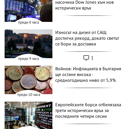
насочиха Dow Jones към нов
исторически връх
преди 8 часа
Износът на дизел от САЩ
достигна рекорд, докато светът
се бори за доставки
1
преди 9 часа
Войнов: Инфлацията в България
ще остане висока -
средногодишно ниво от 5,9%
преди 10 часа
Европейските борси отбелязаха
трети исторически връх за
последните четири сесии