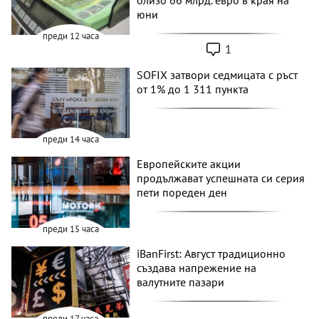
юни
преди 12 часа
1
SOFIX затвори седмицата с ръст
от 1% до 1 311 пункта
преди 14 часа
Европейските акции
продължават успешната си серия
пети пореден ден
преди 15 часа
iBanFirst: Август традиционно
създава напрежение на
валутните пазари
преди 17 часа