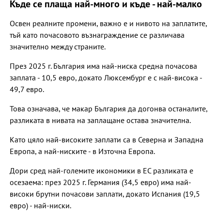
Къде се плаща най-много и къде - най-малко
Освен реалните промени, важно е и нивото на заплатите,
тъй като почасовото възнаграждение се различава
значително между страните.
През 2025 г. България има най-ниска средна почасова
заплата - 10,5 евро, докато Люксембург е с най-висока -
49,7 евро.
Това означава, че макар България да догонва останалите,
разликата в нивата на заплащане остава значителна.
Като цяло най-високите заплати са в Северна и Западна
Европа, а най-ниските - в Източна Европа.
Дори сред най-големите икономики в ЕС разликата е
осезаема: през 2025 г. Германия (34,5 евро) има най-
високи брутни почасови заплати, докато Испания (19,5
евро) - най-ниски.