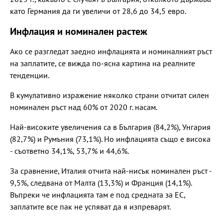
като Германия да ги увеличи от 28,6 до 34,5 евро.
Инфлация и номинален растеж
Ако се разгледат заедно инфлацията и номиналният ръст
на заплатите, се вижда по-ясна картина на реалните
тенденции.
В кумулативно изражение няколко страни отчитат силен
номинален ръст над 60% от 2020 г. насам.
Най-високите увеличения са в България (84,2%), Унгария
(82,7%) и Румъния (73,1%). Но инфлацията също е висока
- съответно 34,1%, 53,7% и 44,6%.
За сравнение, Италия отчита най-нисък номинален ръст -
9,5%, следвана от Малта (13,3%) и Франция (14,1%).
Въпреки че инфлацията там е под средната за ЕС,
заплатите все пак не успяват да я изпреварят.