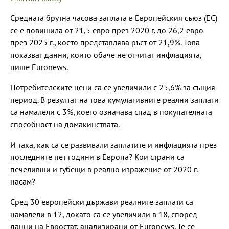
Средната брутна часова заплата в Европейския съюз (ЕС)
се е повишила от 21,5 евро през 2020 г. до 26,2 евро
през 2025 г., което представлява ръст от 21,9%. Това
показват данни, които обаче не отчитат инфлацията,
пише Euronews.
Потребителските цени са се увеличили с 25,6% за същия
период. В резултат на това кумулативните реални заплати
са намалели с 3%, което означава спад в покупателната
способност на домакинствата.
И така, как са се развивали заплатите и инфлацията през
последните пет години в Европа? Кои страни са
печеливши и губещи в реално изражение от 2020 г.
насам?
Сред 30 европейски държави реалните заплати са
намалели в 12, докато са се увеличили в 18, според
данни на Евростат, анализирани от Euronews. Те се