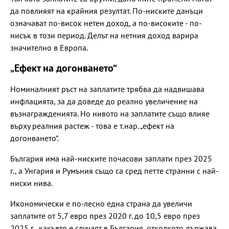
да повлияят на крайния резултат. По-ниските данъци
означават по-висок нетен доход, а по-високите - по-
нисък в този период. Делът на нетния доход варира
значително в Европа.
„Ефект на догонването“
Номиналният ръст на заплатите трябва да надвишава
инфлацията, за да доведе до реално увеличение на
възнагражденията. Но нивото на заплатите също влияе
върху реалния растеж - това е т.нар. „ефект на
догонването“.
България има най-ниските почасови заплати през 2025
г., а Унгария и Румъния също са сред петте странни с най-
ниски нива.
Икономически е по-лесно една страна да увеличи
заплатите от 5,7 евро през 2020 г. до 10,5 евро през
2025 г., какъвто е случаят в България, отколкото държава