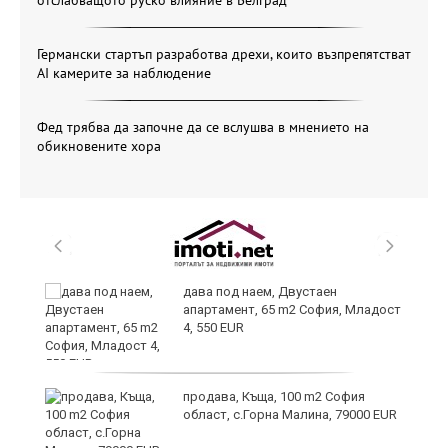
отслабващото руско влияние в Белград
Германски стартъп разработва дрехи, които възпрепятстват
AI камерите за наблюдение
Фед трябва да започне да се вслушва в мнението на
обикновените хора
а
дава под наем, Двустаен
апартамент, 65 m2 София, Младост
4, 550 EUR
продава, Къща, 100 m2 София
24
област, с.Горна Малина, 79000 EUR