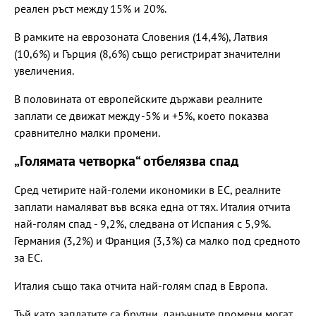
реален ръст между 15% и 20%.
В рамките на еврозоната Словения (14,4%), Латвия
(10,6%) и Гърция (8,6%) също регистрират значителни
увеличения.
В половината от европейските държави реалните
заплати се движат между -5% и +5%, което показва
сравнително малки промени.
„Голямата четворка“ отбелязва спад
Сред четирите най-големи икономики в ЕС, реалните
заплати намаляват във всяка една от тях. Италия отчита
най-голям спад - 9,2%, следвана от Испания с 5,9%.
Германия (3,2%) и Франция (3,3%) са малко под средното
за ЕС.
Италия също така отчита най-голям спад в Европа.
Тъй като заплатите са брутни, данъчните промени могат