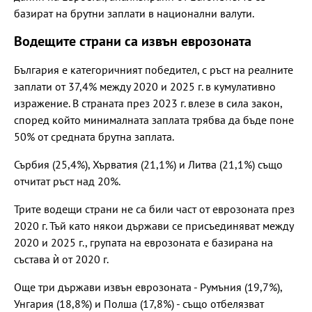
базират на брутни заплати в национални валути.
Водещите страни са извън еврозоната
България е категоричният победител, с ръст на реалните
заплати от 37,4% между 2020 и 2025 г. в кумулативно
изражение. В страната през 2023 г. влезе в сила закон,
според който минималната заплата трябва да бъде поне
50% от средната брутна заплата.
Сърбия (25,4%), Хърватия (21,1%) и Литва (21,1%) също
отчитат ръст над 20%.
Трите водещи страни не са били част от еврозоната през
2020 г. Тъй като някои държави се присъединяват между
2020 и 2025 г., групата на еврозоната е базирана на
състава ѝ от 2020 г.
Още три държави извън еврозоната - Румъния (19,7%),
Унгария (18,8%) и Полша (17,8%) - също отбелязват