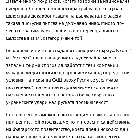
„Газът е много по-рисков, когато говорим за национална
сигурност. Според него преходът трябва да е свързан с
цялостната декарбонизация на държавата, но засега
такава дискусия липсва на държавно ниво. Много по-
често се занимаваме с лобистки интереси, а липсва
цялостна визия“, категоричен е той.
Берлорешки не е изненадан от санкциите върху „Лукойл“
и „Роснефт“. „След нападението над Украйна много
западни фирми спряха да работят с тези компании,
макар и американските да продължиха под определени
условия. Натискът на САЩ върху Русия се увеличава
постепенно“, посочи той и допълни, че скорошното
намаление на цените на петрола беше свързано с
украинските удари над руската промишленост.
Според него възможно е да не видим голямо сътресение
при цените. Той отбеляза, че по-интересни са действията
на българското правителство, което преди няколко дни
направи промени в законите, свързани с концесията.