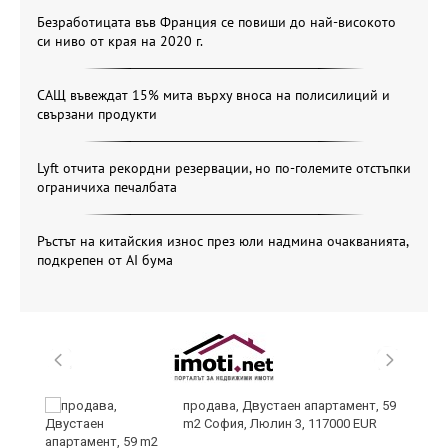
Безработицата във Франция се повиши до най-високото
си ниво от края на 2020 г.
САЩ въвеждат 15% мита върху вноса на полисилиций и
свързани продукти
Lyft отчита рекордни резервации, но по-големите отстъпки
ограничиха печалбата
Ръстът на китайския износ през юли надмина очакванията,
подкрепен от AI бума
продава, Двустаен апартамент, 59
m2 София, Люлин 3, 117000 EUR