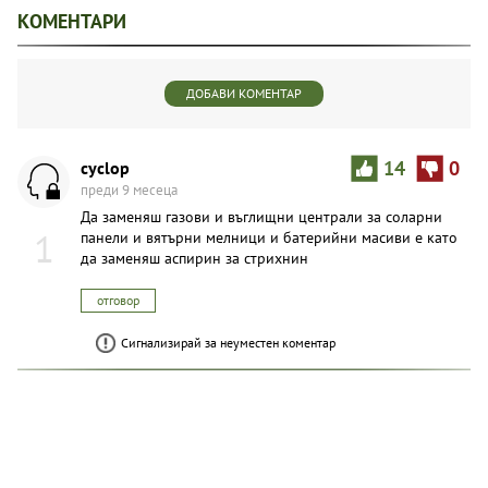
КОМЕНТАРИ
ДОБАВИ КОМЕНТАР
cyclop
14
0
преди 9 месеца
Да заменяш газови и въглищни централи за соларни
1
панели и вятърни мелници и батерийни масиви е като
да заменяш аспирин за стрихнин
отговор
Сигнализирай за неуместен коментар