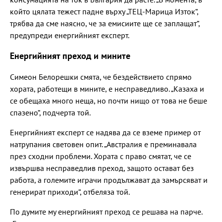
който цялата тежест падне върху „ТЕЦ-Марица Изток“,
трябва да сме наясно, че за емисиите ще се заплащат“,
предупреди енергийният експерт.
Енергийният преход и мините
Симеон Белорешки смята, че бездействието спрямо
хората, работещи в мините, е несправедливо. „Казаха и
се обещаха много неща, но почти нищо от това не беше
спазено“, подчерта той.
Енергийният експерт се надява да се вземе пример от
натрупания световен опит. „Австралия е преминавала
през сходни проблеми. Хората с право смятат, че се
извършва несправедлив преход, защото остават без
работа, а големите играчи продължават да замърсяват и
генерират приходи“, отбеляза той.
По думите му енергийният преход се решава на парче.