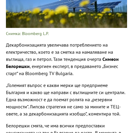
Снимка: Bloomberg L.P.
Декарбонизацията увеличава потреблението на
електричество, което е за сметка на намаляване на
въглища, газ и петрол. Тази тенденция очерта
Симеон
Белорешки
, енергиен експерт, в предаването „Бизнес
старт“ на Bloomberg TV Bulgaria.
„Големият въпрос е какви мерки ще предприеме
България и какво ще направи с въглищните си централи.
Една възможност е да поемат ролята на „резервни
мощности“. Липсва стратегия не само за мините и ТЕЦ-
овете, а за декарбонизацията изобщо“, коментира той.
Белорешки смята, че има всички предпоставки
консумацията на ток в България да расте. „В момента, в