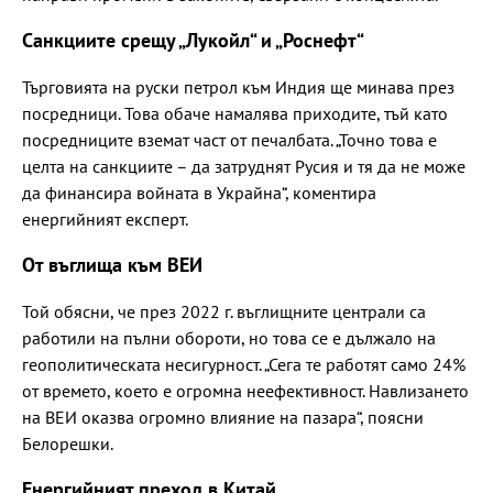
Санкциите срещу „Лукойл“ и „Роснефт“
Търговията на руски петрол към Индия ще минава през
посредници. Това обаче намалява приходите, тъй като
посредниците вземат част от печалбата. „Точно това е
целта на санкциите – да затруднят Русия и тя да не може
да финансира войната в Украйна“, коментира
енергийният експерт.
От въглища към ВЕИ
Той обясни, че през 2022 г. въглищните централи са
работили на пълни обороти, но това се е дължало на
геополитическата несигурност. „Сега те работят само 24%
от времето, което е огромна неефективност. Навлизането
на ВЕИ оказва огромно влияние на пазара“, поясни
Белорешки.
Енергийният преход в Китай