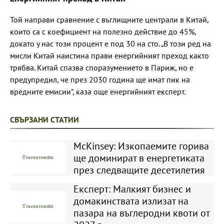
Той направи сравнение с въглищните централи в Китай,
които са с коефициент на полезно действие до 45%,
докато у нас този процент е под 30 на сто. „В този ред на
мисли Китай наистина прави енергийният преход както
трябва. Китай спазва споразумението в Париж, но е
предупредил, че през 2030 година ще имат пик на
вредните емисии“, каза още енергийният експерт.
СВЪРЗАНИ СТАТИИ
McKinsey: Изкопаемите горива
ще доминират в енергетиката
през следващите десетилетия
Експерт: Малкият бизнес и
домакинствата излизат на
пазара на въглеродни квоти от