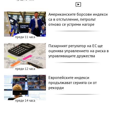
Американските борсови индекси
са в отстъпление, петролът
отново се устреми нагоре
преди 11 часа
Пазарният регулатор на ЕС ще
оценява управлението на риска в
управляващите дружества
преди 12 часа
Европейските индекси
продължават серията си от
рекорди
преди 14 часа