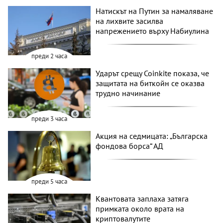
Натискът на Путин за намаляване
на лихвите засилва
напрежението върху Набиулина
преди 2 часа
Ударът срещу Coinkite показа, че
защитата на биткойн се оказва
трудно начинание
преди 3 часа
Акция на седмицата: „Българска
фондова борса“ АД
преди 5 часа
Квантовата заплаха затяга
примката около врата на
криптовалутите