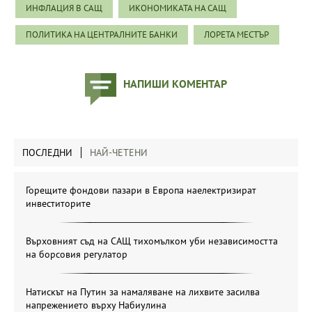
ИНФЛАЦИЯ В САЩ
ИКОНОМИКАТА НА САЩ
ПОЛИТИКА НА ЦЕНТРАЛНИТЕ БАНКИ
ЛОРЕТА МЕСТЪР
НАПИШИ КОМЕНТАР
ПОСЛЕДНИ
НАЙ-ЧЕТЕНИ
Горещите фондови пазари в Европа наелектризират
инвеститорите
Върховният съд на САЩ тихомълком уби независимостта
на борсовия регулатор
Натискът на Путин за намаляване на лихвите засилва
напрежението върху Набиулина