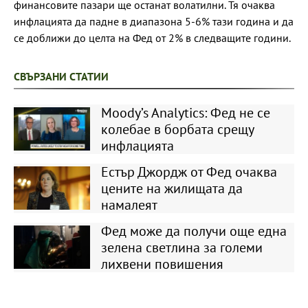
финансовите пазари ще останат волатилни. Тя очаква
инфлацията да падне в диапазона 5-6% тази година и да
се доближи до целта на Фед от 2% в следващите години.
СВЪРЗАНИ СТАТИИ
Moody’s Analytics: Фед не се
колебае в борбата срещу
инфлацията
Естър Джордж от Фед очаква
цените на жилищата да
намалеят
Фед може да получи още една
зелена светлина за големи
лихвени повишения