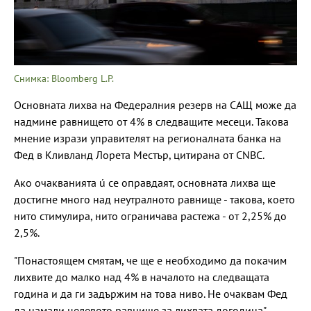
Снимка: Bloomberg L.P.
Основната лихва на Федералния резерв на САЩ може да
надмине равнището от 4% в следващите месеци. Такова
мнение изрази управителят на регионалната банка на
Фед в Кливланд Лорета Местър, цитирана от CNBC.
Ако очакванията ú се оправдаят, основната лихва ще
достигне много над неутралното равнище - такова, което
нито стимулира, нито ограничава растежа - от 2,25% до
2,5%.
"Понастоящем смятам, че ще е необходимо да покачим
лихвите до малко над 4% в началото на следващата
година и да ги задържим на това ниво. Не очаквам Фед
да намали целевото равнище за лихвата догодина",