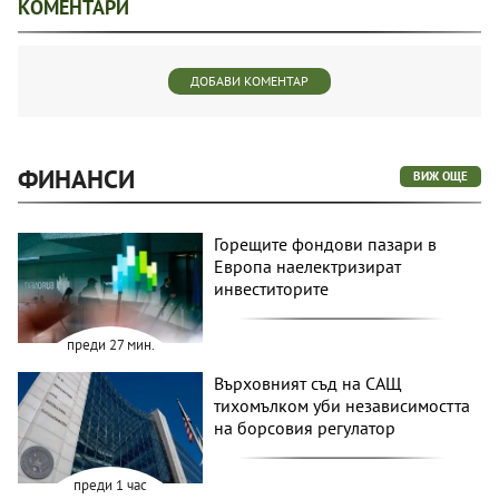
КОМЕНТАРИ
ДОБАВИ КОМЕНТАР
ФИНАНСИ
ВИЖ ОЩЕ
Горещите фондови пазари в
Европа наелектризират
инвеститорите
преди 27 мин.
Върховният съд на САЩ
тихомълком уби независимостта
на борсовия регулатор
преди 1 час