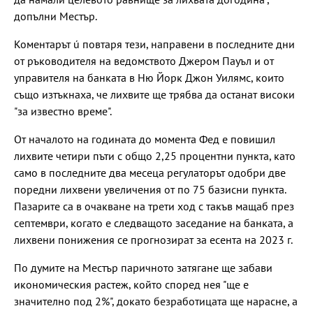
допълни Местър.
Коментарът ú повтаря тези, направени в последните дни
от ръководителя на ведомството Джером Пауъл и от
управителя на банката в Ню Йорк Джон Уилямс, които
също изтъкнаха, че лихвите ще трябва да останат високи
"за известно време".
От началото на годината до момента Фед е повишил
лихвите четири пъти с общо 2,25 процентни пункта, като
само в последните два месеца регулаторът одобри две
поредни лихвени увеличения от по 75 базисни пункта.
Пазарите са в очакване на трети ход с такъв мащаб през
септември, когато е следващото заседание на банката, а
лихвени понижения се прогнозират за есента на 2023 г.
По думите на Местър паричното затягане ще забави
икономическия растеж, който според нея "ще е
значително под 2%", докато безработицата ще нарасне, а