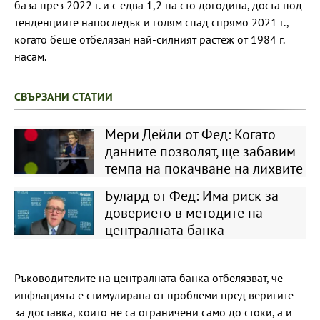
база през 2022 г. и с едва 1,2 на сто догодина, доста под
тенденциите напоследък и голям спад спрямо 2021 г.,
когато беше отбелязан най-силният растеж от 1984 г.
насам.
СВЪРЗАНИ СТАТИИ
Мери Дейли от Фед: Когато
данните позволят, ще забавим
темпа на покачване на лихвите
Булард от Фед: Има риск за
доверието в методите на
централната банка
Ръководителите на централната банка отбелязват, че
инфлацията е стимулирана от проблеми пред веригите
за доставка, които не са ограничени само до стоки, а и