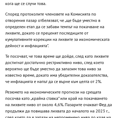
кога ще се случи това.
Според протоколите членовете на Комисията по
отворения пазар отбелязват, че „ще бъде уместно в
определен етап да се забави темпът на покачване на
лихвите, докато се преценят последиците от
кумулативните корекции на лихвите за икономическата
дейност и инфлацията“.
Те посочват, че това време ще дойде, след като лихвите
достигнат достатъчно рестриктивно ниво, след което
вероятно ще бъде уместно да запазим това ниво за
известно време, докато има убедителни доказателства,
че инфлацията е напът да се върне към целта от 2%.
Резюмето на икономическите прогнози на срещата
посочва като „крайна ставка“ или край на покачването
на лихвите ниво от около 4,6%. Пазарите очакват Фед да
продължи да повишава лихвата до началото на 2023 г.,
след което да я запази на непроменено нива до края на