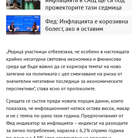
прожекторите тази седмица
Фед: Инфлацията е корозивна
болест, ако я оставим
„Редица участници отбелязаха, че особено в настоящата
крайно несигурна световна икономика и финансова
среда ще бъде важно да се коригира темпът на ново
затягане на политиката с цел смекчаване на риска от
значителни негативни последици за икономическите
перспективи“, става ясно от протоколите.
Срещата се състоя преди новата порция данни, които
показаха, че инфлационният натиск остава висок, макар
и не с темпа по-рано тази година. Предпочитаният от
Фед индикатор за инфлацията – индексът на разходите
за лично потребление, нарасна с 6,2% спрямо година
по-рано и с 4,9% след изключване на храните и