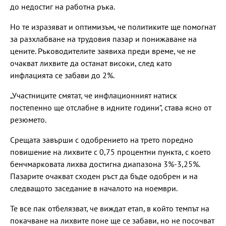
до недостиг на работна ръка.
Но те изразяват и оптимизъм, че политиките ще помогнат
за разхлабване на трудовия пазар и понижаване на
цените. Ръководителите заявиха преди време, че не
очакват лихвите да останат високи, след като
инфлацията се забави до 2%.
„Участниците смятат, че инфлационният натиск
постепенно ще отслабне в идните години“, става ясно от
резюмето.
Срещата завърши с одобрението на трето поредно
повишение на лихвите с 0,75 процентни пункта, с което
бенчмарковата лихва достигна диапазона 3%-3,25%.
Пазарите очакват сходен ръст да бъде одобрен и на
следващото заседание в началото на ноември.
Те все пак отбелязват, че виждат етап, в който темпът на
покачване на лихвите поне ще се забави, но не посочват