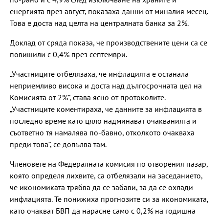
енергията през август, показаха данни от миналия месец.
Това е доста над целта на централната банка за 2%.
Доклад от сряда показа, че производствените цени са се
повишили с 0,4% през септември.
„Участниците отбелязаха, че инфлацията е останала
неприемливо висока и доста над дългосрочната цел на
Комисията от 2%“, става ясно от протоколите.
„Участниците коментираха, че данните за инфлацията в
последно време като цяло надминават очакванията и
съответно тя намалява по-бавно, отколкото очакваха
преди това“, се допълва там.
Членовете на Федералната комисия по отворения пазар,
която определя лихвите, са отбелязали на заседанието,
че икономиката трябва да се забави, за да се охлади
инфлацията. Те понижиха прогнозите си за икономиката,
като очакват БВП да нарасне само с 0,2% на годишна