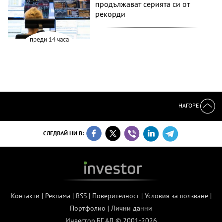
продължават серията си от
рекорди
преди 14 часа
НАГОРЕ
СЛЕДВАЙ НИ В:
Контакти
|
Реклама
|
RSS
|
Поверителност
|
Условия за ползване
|
Портфолио
|
Лични данни
Инвестор.БГ АД © 2001-2026