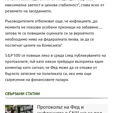
максимална заетост и ценова стабилност“, става ясно от
резюмето на заседанието.
Ръководителите отбелязват още, че инфлацията „до
момента не показва особени признаци на забавяне…,
затова те са повишили оценката си за вероятното
необходимо ниво на федералната лихва, за да се
постигнат целите на Комисията“.
S&P 500 се повиши леко в сряда след публикуването на
протоколите, тъй като някои трейдъри възприеха един
коментар като сигнал, че Фед може да се откаже от
бързото затягане на политиката си, ако има още
сътресения на финансовите пазари.
СВЪРЗАНИ СТАТИИ
Протоколът на Фед и
инфлацията в САЩ ще са под