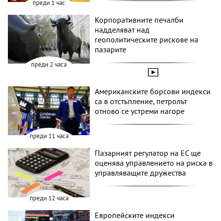
преди 1 час
Корпоративните печалби
надделяват над
геополитическите рискове на
пазарите
преди 2 часа
Американските борсови индекси
са в отстъпление, петролът
отново се устреми нагоре
преди 11 часа
Пазарният регулатор на ЕС ще
оценява управлението на риска в
управляващите дружества
преди 12 часа
Европейските индекси