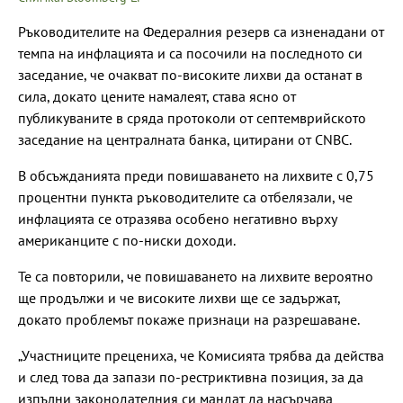
Ръководителите на Федералния резерв са изненадани от
темпа на инфлацията и са посочили на последното си
заседание, че очакват по-високите лихви да останат в
сила, докато цените намалеят, става ясно от
публикуваните в сряда протоколи от септемврийското
заседание на централната банка, цитирани от CNBC.
В обсъжданията преди повишаването на лихвите с 0,75
процентни пункта ръководителите са отбелязали, че
инфлацията се отразява особено негативно върху
американците с по-ниски доходи.
Те са повторили, че повишаването на лихвите вероятно
ще продължи и че високите лихви ще се задържат,
докато проблемът покаже признаци на разрешаване.
„Участниците прецениха, че Комисията трябва да действа
и след това да запази по-рестриктивна позиция, за да
изпълни законодателния си мандат да насърчава