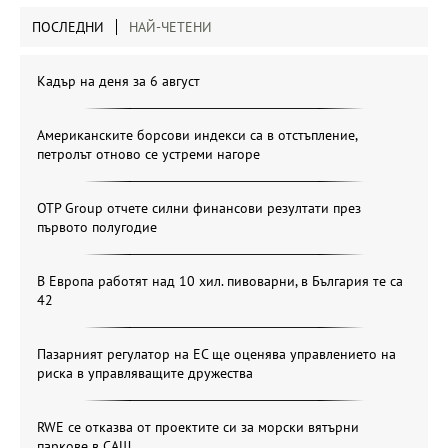
ПОСЛЕДНИ
НАЙ-ЧЕТЕНИ
Кадър на деня за 6 август
Американските борсови индекси са в отстъпление,
петролът отново се устреми нагоре
OTP Group отчете силни финансови резултати през
първото полугодие
В Европа работят над 10 хил. пивоварни, в България те са
42
Пазарният регулатор на ЕС ще оценява управлението на
риска в управляващите дружества
RWE се отказва от проектите си за морски вятърни
паркове в САЩ