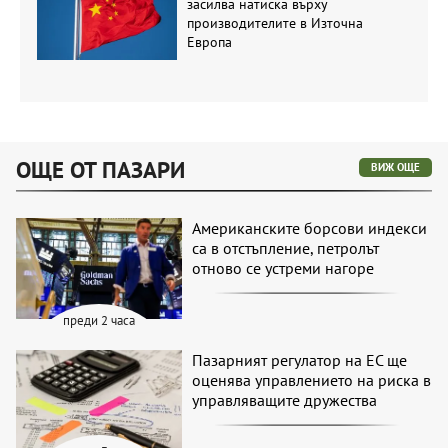
засилва натиска върху
производителите в Източна
Европа
ОЩЕ ОТ ПАЗАРИ
ВИЖ ОЩЕ
Американските борсови индекси
са в отстъпление, петролът
отново се устреми нагоре
преди 2 часа
Пазарният регулатор на ЕС ще
оценява управлението на риска в
управляващите дружества