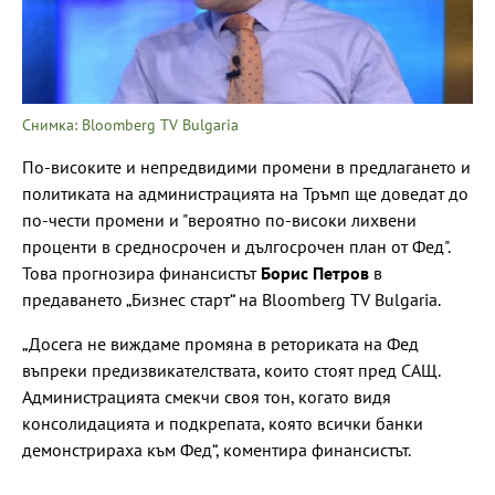
Снимка: Bloomberg TV Bulgaria
По-високите и непредвидими промени в предлагането и
политиката на администрацията на Тръмп ще доведат до
по-чести промени и "вероятно по-високи лихвени
проценти в средносрочен и дългосрочен план от Фед".
Това прогнозира финансистът
Борис Петров
в
предаването „Бизнес старт“ на Bloomberg TV Bulgaria.
„Досега не виждаме промяна в реториката на Фед
въпреки предизвикателствата, които стоят пред САЩ.
Администрацията смекчи своя тон, когато видя
консолидацията и подкрепата, която всички банки
демонстрираха към Фед“, коментира финансистът.