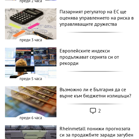
преди 2 часа
Пазарният регулатор на ЕС ще
оценява управлението на риска в
управляващите дружества
преди 3 часа
Европейските индекси
продължават серията си от
рекорди
преди 5 часа
Възможно ли е България да се
върне към бюджетни излишъци?
2
преди 6 часа
Rheinmetall понижи прогнозата
си за продажбите заради загубен