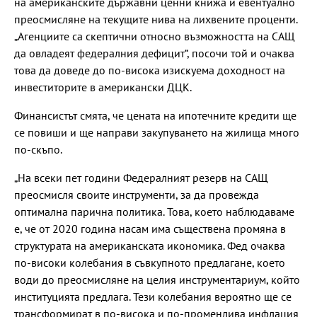
на американските държавни ценни книжа и евентуално
преосмисляне на текущите нива на лихвените проценти.
„Агенциите са скептични относно възможността на САЩ
да овладеят федералния дефицит“, посочи той и очаква
това да доведе до по-висока изискуема доходност на
инвеститорите в американски ДЦК.
Финансистът смята, че цената на ипотечните кредити ще
се повиши и ще направи закупуването на жилища много
по-скъпо.
„На всеки пет години Федералният резерв на САЩ
преосмисля своите инструменти, за да провежда
оптимална парична политика. Това, което наблюдаваме
е, че от 2020 година насам има съществена промяна в
структурата на американската икономика. Фед очаква
по-високи колебания в съвкупното предлагане, което
води до преосмисляне на целия инструментариум, който
институцията предлага. Тези колебания вероятно ще се
трансформират в по-висока и по-променлива инфлация