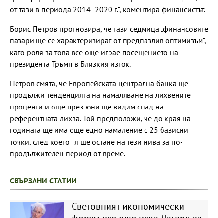
от тази в периода 2014 -2020 г.“, коментира финансистът.
Борис Петров прогнозира, че тази седмица „финансовите
пазари ще се характеризират от предпазлив оптимизъм“,
като роля за това все още играе посещението на
президента Тръмп в Близкия изток.
Петров смята, че Европейската централна банка ще
продължи тенденцията на намаляване на лихвените
проценти и още през юни ще видим спад на
референтната лихва. Той предположи, че до края на
годината ще има още едно намаление с 25 базисни
точки, след което тя ще остане на тези нива за по-
продължителен период от време.
СВЪРЗАНИ СТАТИИ
Световният икономически
форум все още иска Лагард за