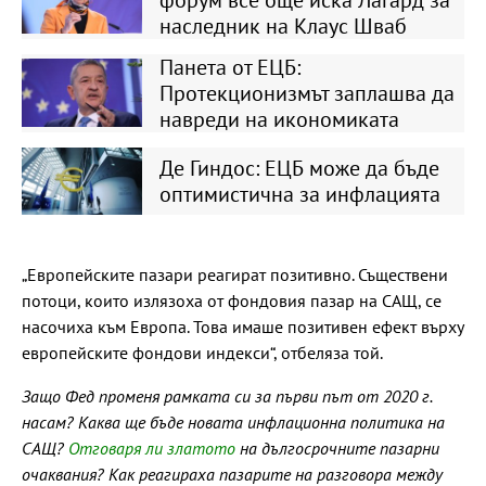
наследник на Клаус Шваб
Панета от ЕЦБ:
Протекционизмът заплашва да
навреди на икономиката
Де Гиндос: ЕЦБ може да бъде
оптимистична за инфлацията
„Европейските пазари реагират позитивно. Съществени
потоци, които излязоха от фондовия пазар на САЩ, се
насочиха към Европа. Това имаше позитивен ефект върху
европейските фондови индекси“, отбеляза той.
Защо Фед променя рамката си за първи път от 2020 г.
насам? Каква ще бъде новата инфлационна политика на
САЩ?
Отговаря ли златото
на дългосрочните пазарни
очаквания? Как реагираха пазарите на разговора между