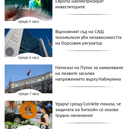
Европа наелектризират
инвеститорите
преди 5 часа
Върховният съд на САЩ
тихомълком уби независимостта
на борсовия регулатор
преди 6 часа
Натискът на Путин за намаляване
на лихвите засилва
напрежението върху Набиулина
преди 7 часа
Ударът срещу Coinkite показа, че
защитата на биткойн се оказва
трудно начинание