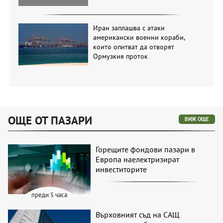
Иран заплашва с атаки
американски военни кораби,
които опитват да отворят
Ормузкия проток
ОЩЕ ОТ ПАЗАРИ
ВИЖ ОЩЕ
Горещите фондови пазари в
Европа наелектризират
инвеститорите
преди 5 часа
Върховният съд на САЩ