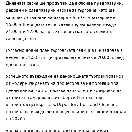
Дневната сесия ще продължи да включва предпазарни,
редовни и следпазарни часове за търговия, като ще
започва с отваряне на пазара в 9:30 ч. и затваряне в
16:00 ч. В нощната сесия сделките, изпълнени между
21:00 ч. и 12:00 ч., ще се възприемат като сделки за
следващия ден.
Съгласно новия план търговската седмица ще започва в
неделя в 21:00 ч. и ще приключва в петък в 20:00 ч. след
дневната сесия.
Успешното въвеждане на денонощната търговия зависи
от модернизирането на процесора за информация за
ценни книжа, който показва най-точните котировки на
акциите на американските борси. Централният
клирингов център – U.S. Depository Trust and Clearing,
планира да въведе денонощен клиринг за акции до края
на 2026 г.
Застъпниците на по-широкото преминаване към