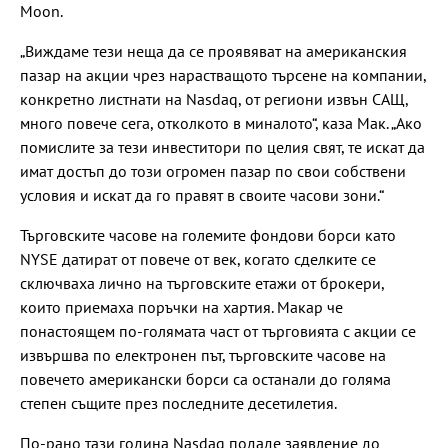
Moon.
„Виждаме тези неща да се проявяват на американския
пазар на акции чрез нарастващото търсене на компании,
конкретно листнати на Nasdaq, от региони извън САЩ,
много повече сега, отколкото в миналото“, каза Мак. „Ако
помислите за тези инвеститори по целия свят, те искат да
имат достъп до този огромен пазар по свои собствени
условия и искат да го правят в своите часови зони.“
Търговските часове на големите фондови борси като
NYSE датират от повече от век, когато сделките се
сключваха лично на търговските етажи от брокери,
които приемаха поръчки на хартия. Макар че
понастоящем по-голямата част от търговията с акции се
извършва по електронен път, търговските часове на
повечето американски борси са останали до голяма
степен същите през последните десетилетия.
По-рано тази година Nasdaq подаде заявление до