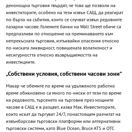
денонощна търговия твърдят, че това ще позволи на
инвеститорите, особено на тези извън САЩ, да реагират
по-бързо на събития, които се случват извън редовните
пазарни часове. Големите банки на Wall Street обаче са
предпазливи по отношение на преминаването към
непрекъсната търговия, изтъквайки опасения относно
по-ниската ликвидност, повишената волатилност и
несигурността относно възвръщаемостта на
инвестициите.
„Собствени условия, собствени часови зони“
Макар че обемите по време на удълженото работно
време обикновено са много по-ниски от тези по време
на редовното, търсенето на търговия през нощните
часове в САЩ е в разцвет, казва Мак. Инвеститорите,
които искат да търгуват 24/7, понастоящем разчитат на
извънборсови търговски платформи или алтернативни
търговски системи, като Blue Ocean, Bruce ATS и OTC