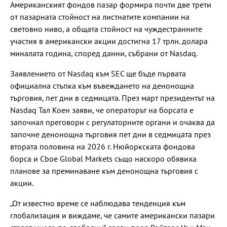
Американският фондов пазар формира почти две трети
от пазарната стойност на листнатите компании на
световно ниво, а общата стойност на чуждестранните
участия в американски акции достигна 17 трлн. долара
миналата година, според данни, събрани от Nasdaq.
Заявлението от Nasdaq към SEC ще бъде първата
официална стъпка към въвеждането на денонощна
търговия, пет дни в седмицата. През март президентът на
Nasdaq Тал Коен заяви, че операторът на борсата е
започнал преговори с регулаторните органи и очаква да
започне денонощна търговия пет дни в седмицата през
втората половина на 2026 г. Нюйоркската фондова
борса и Cboe Global Markets също наскоро обявиха
планове за преминаване към денонощна търговия с
акции.
„От известно време се наблюдава тенденция към
глобализация и виждаме, че самите американски пазари