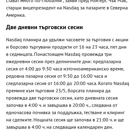
стават много по-глобални“, заяви пред Ройтерс Чък Мак,
старши вицепрезидент на Nasdaq за пазарите в Северна
Америка.
Две дневни търговски сесии
Nasdaq планира да удължи часовете за търговия с акции
и борсово търгувани продукти от 16 на 23 часа, пет дни
в седмицата. Понастоящем Nasdaq провежда три
ежедневни сесии през делничните дни: предпазарна
сесия от 4:00 до 9:30 часа източноамериканско време,
редовна пазарна сесия от 9:30 до 16:00 часа и
следпазарна сесия от 16:00 до 20:00 часа. Когато Nasdaq
премине към търговия 23/5, борсата планира да
провежда две търговски сесии, като дневната сесия
започва в 4:00 ч. и завършва в 20:00 ч., следвана от
едночасова почивка за поддръжка, тестване и клиринг
на сделките. Нощната сесия ще започва в 21:00 ч. и ще
завършва в 4:00 ч. на следващия календарен ден.