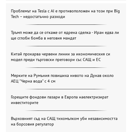
Проблемът на Tesla с AI е противоположен на този при Big
Tech – недостатъчно разходи
Тръмп може да се откаже от ядрена сделка - Иран едва ли
ще сглоби бомба в неговия мандат
Китай прокарва червени линии за икономическия си
модел преди търговски преговори със САЩ и ЕС
Мерките на Румъния повишиха нивото на Дунав около
АЕЦ "Черна вода" с 4 см
Горещите фондови пазари в Европа наелектризират
инвеститорите
Върховният съд на САЩ тихомълком уби независимостта
на борсовия регулатор