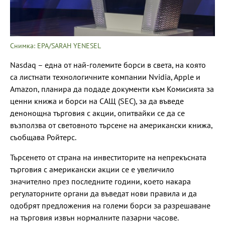
Снимка: EPA/SARAH YENESEL
Nasdaq – една от най-големите борси в света, на която
са листнати технологичните компании Nvidia, Apple и
Amazon, планира да подаде документи към Комисията за
ценни книжа и борси на САЩ (SEC), за да въведе
денонощна търговия с акции, опитвайки се да се
възползва от световното търсене на американски книжа,
съобщава Ройтерс.
Търсенето от страна на инвеститорите на непрекъсната
търговия с американски акции се е увеличило
значително през последните години, което накара
регулаторните органи да въведат нови правила и да
одобрят предложения на големи борси за разрешаване
на търговия извън нормалните пазарни часове.