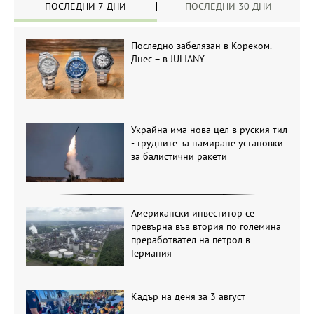
ПОСЛЕДНИ 7 ДНИ
ПОСЛЕДНИ 30 ДНИ
Последно забелязан в Кореком.
Днес – в JULIANY
Украйна има нова цел в руския тил
- трудните за намиране установки
за балистични ракети
Американски инвеститор се
превърна във втория по големина
преработвател на петрол в
Германия
Кадър на деня за 3 август