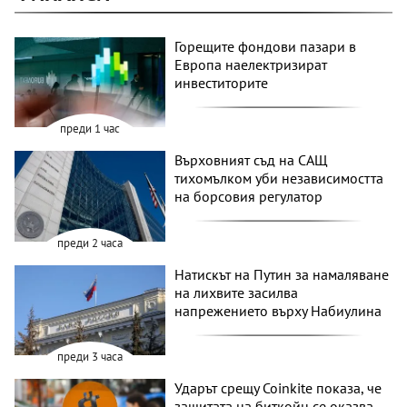
Горещите фондови пазари в
Европа наелектризират
инвеститорите
преди 1 час
Върховният съд на САЩ
тихомълком уби независимостта
на борсовия регулатор
преди 2 часа
Натискът на Путин за намаляване
на лихвите засилва
напрежението върху Набиулина
преди 3 часа
Ударът срещу Coinkite показа, че
защитата на биткойн се оказва