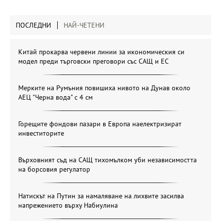
ПОСЛЕДНИ
НАЙ-ЧЕТЕНИ
Китай прокарва червени линии за икономическия си
модел преди търговски преговори със САЩ и ЕС
Мерките на Румъния повишиха нивото на Дунав около
АЕЦ "Черна вода" с 4 см
Горещите фондови пазари в Европа наелектризират
инвеститорите
Върховният съд на САЩ тихомълком уби независимостта
на борсовия регулатор
Натискът на Путин за намаляване на лихвите засилва
напрежението върху Набиулина