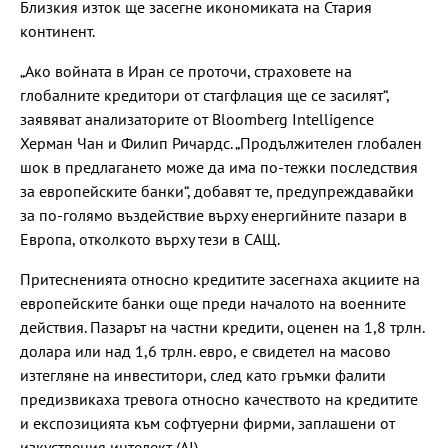
Близкия изток ще засегне икономиката на Стария
континент.
„Ако войната в Иран се проточи, страховете на
глобалните кредитори от стагфлация ще се засилят“,
заявяват анализаторите от Bloomberg Intelligence
Херман Чан и Филип Ричардс. „Продължителен глобален
шок в предлагането може да има по-тежки последствия
за европейските банки“, добавят те, предупреждавайки
за по-голямо въздействие върху енергийните пазари в
Европа, отколкото върху тези в САЩ.
Притесненията относно кредитите засегнаха акциите на
европейските банки още преди началото на военните
действия. Пазарът на частни кредити, оценен на 1,8 трлн.
долара или над 1,6 трлн. евро, е свидетел на масово
изтегляне на инвеститори, след като гръмки фалити
предизвикаха тревога относно качеството на кредитите
и експозицията към софтуерни фирми, заплашени от
изкуствения интелект (AI).