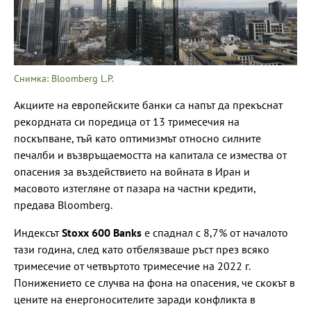
Снимка: Bloomberg L.P.
Акциите на европейските банки са напът да прекъснат
рекордната си поредица от 13 тримесечия на
поскъпване, тъй като оптимизмът относно силните
печалби и възвръщаемостта на капитала се измества от
опасения за въздействието на войната в Иран и
масовото изтегляне от пазара на частни кредити,
предава Bloomberg.
Индексът
Stoxx 600 Banks
е спаднал с 8,7% от началото
тази година, след като отбелязваше ръст през всяко
тримесечие от четвъртото тримесечие на 2022 г.
Понижението се случва на фона на опасения, че скокът в
цените на енергоносителите заради конфликта в