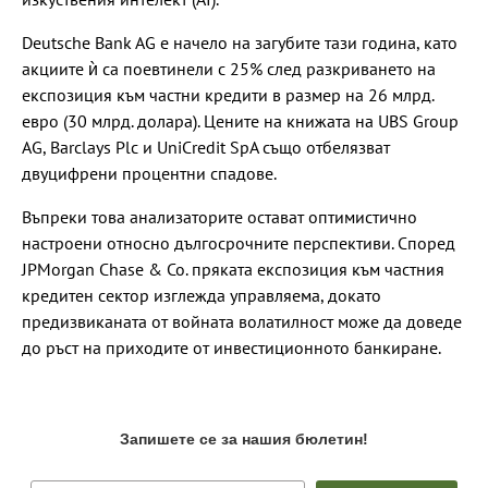
Deutsche Bank AG е начело на загубите тази година, като
акциите ѝ са поевтинели с 25% след разкриването на
експозиция към частни кредити в размер на 26 млрд.
евро (30 млрд. долара). Цените на книжата на UBS Group
AG, Barclays Plc и UniCredit SpA също отбелязват
двуцифрени процентни спадове.
Въпреки това анализаторите остават оптимистично
настроени относно дългосрочните перспективи. Според
JPMorgan Chase & Co. пряката експозиция към частния
кредитен сектор изглежда управляема, докато
предизвиканата от войната волатилност може да доведе
до ръст на приходите от инвестиционното банкиране.